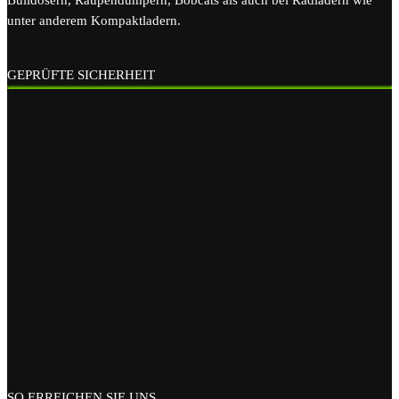
Bulldosern, Raupendumpern, Bobcats als auch bei Radladern wie
unter anderem Kompaktladern.
GEPRÜFTE SICHERHEIT
SO ERREICHEN SIE UNS