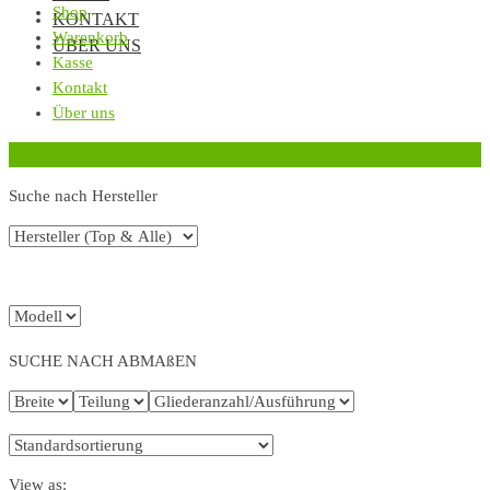
Shop
KONTAKT
Warenkorb
ÜBER UNS
Kasse
Kontakt
Über uns
‹
Zurück zur vorherigen Seite
Suche nach Hersteller
SUCHE NACH ABMAßEN
View as: