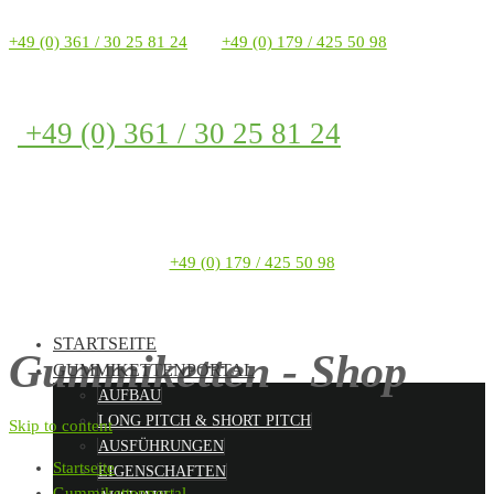
+49 (0) 361 / 30 25 81 24
+49 (0) 179 / 425 50 98
+49 (0) 361 / 30 25 81 24
+49 (0) 179 / 425 50 98
STARTSEITE
Gummiketten - Shop
GUMMIKETTENPORTAL
AUFBAU
LONG PITCH & SHORT PITCH
Skip to content
AUSFÜHRUNGEN
Startseite
EIGENSCHAFTEN
Gummikettenportal