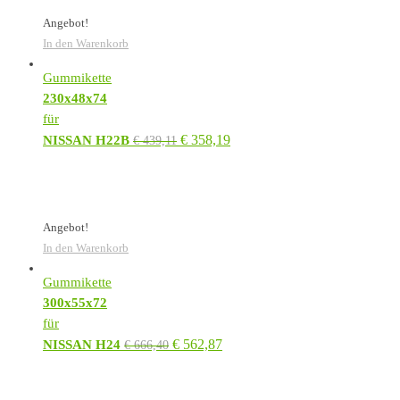
Angebot!
In den Warenkorb
Gummikette
230x48x74
für
€
358,19
NISSAN H22B
€
439,11
Angebot!
In den Warenkorb
Gummikette
300x55x72
für
€
562,87
NISSAN H24
€
666,40