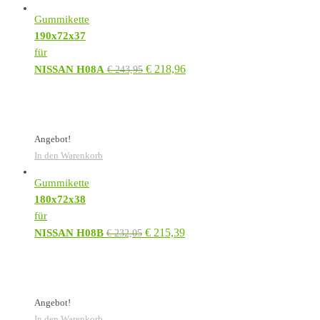
Gummikette
190x72x37
für
€
218,96
NISSAN H08A
€
243,95
Angebot!
In den Warenkorb
Gummikette
180x72x38
für
€
215,39
NISSAN H08B
€
232,05
Angebot!
In den Warenkorb