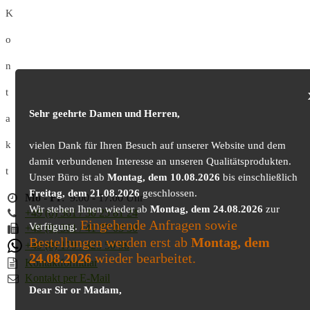
K
o
n
t
Sehr geehrte Damen und Herren,
a
k
vielen Dank für Ihren Besuch auf unserer Website und dem
damit verbundenen Interesse an unseren Qualitätsprodukten.
t
Unser Büro ist ab
Montag, dem 10.08.2026
bis einschließlich
Freitag, dem 21.08.2026
geschlossen.
Mo
-
Fr
: 9.00 - 17.00 Uhr
Wir stehen Ihnen wieder ab
Montag, dem 24.08.2026
zur
+49 (0) 361 / 30 25 81 24
Eingehende Anfragen sowie
Verfügung.
+49 (0) 361 / 41 77 03 30
Bestellungen werden erst ab
Montag, dem
+49 (0) 179 / 425 50 98
24.08.2026
wieder bearbeitet.
Kontaktformular
Kontakt per E-Mail
Dear Sir or Madam,