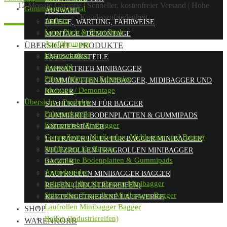
12 Monate Garantie
|
Schneller, kostenfreier Versand
|
Hohe
Gummikettenportal
AUSWAHL
Kundenzufriedenheit
Aufbau
PFLEGE, WARTUNG, FAHRWEISE
Long Pitch & Short Pitch
MONTAGE / DEMONTAGE
Ausführungen
ÜBERSICHT – PRODUKTE
Eigenschaften
FAHRWERKSTEILE
Auswahl
FAHRANTRIEB MINIBAGGER
Pflege, Wartung, Fahrweise
GUMMIKETTEN MINIBAGGER, MIDIBAGGER UND
Montage / Demontage
BAGGER
Übersicht – Produkte
STAHLKETTEN FÜR BAGGER
Fahrwerksteile
GUMMIERTE BODENPLATTEN & GUMMIPADS
Fahrantrieb Minibagger
ANTRIEBSRÄDER
Gummiketten Minibagger, Midibagger und Bagger
LEITRÄDER IDLER FÜR BAGGER MINIBAGGER
Stahlketten für Bagger
STÜTZROLLEN TRAGROLLEN MINIBAGGER
Gummierte Bodenplatten & Gummipads
BAGGER
Antriebsräder
LAUFROLLEN MINIBAGGER BAGGER
Leiträder Idler für Bagger Minibagger
REIFEN (INDUSTRIEREIFEN)
Stützrollen Tragrollen Minibagger Bagger
KETTENGETRIEBENE LAUFWERKE
Laufrollen Minibagger Bagger
SHOP
Reifen (Industriereifen)
WARENKORB