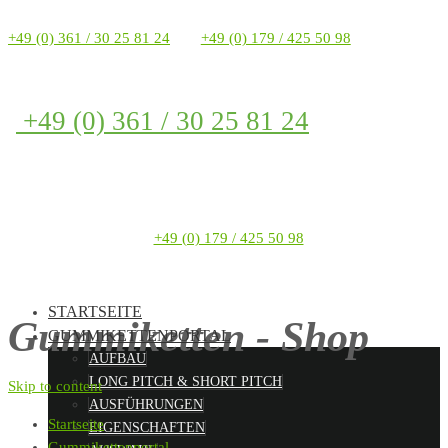
+49 (0) 361 / 30 25 81 24
+49 (0) 179 / 425 50 98
+49 (0) 361 / 30 25 81 24
+49 (0) 179 / 425 50 98
STARTSEITE
Gummiketten - Shop
GUMMIKETTENPORTAL
AUFBAU
LONG PITCH & SHORT PITCH
Skip to content
AUSFÜHRUNGEN
Startseite
EIGENSCHAFTEN
Gummikettenportal