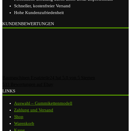
Schneller, kostenfreier Versand
Hohe Kundenzufriedenheit
KUNDENBEWERTUNGEN
Baumaschinen Ersatzteile24
hat
5.0
von
5
Sternen
533
Bewertungen auf Ebay
LINKS
Auswahl – Gummikettenmodell
Zahlung und Versand
Shop
Warenkorb
Kasse