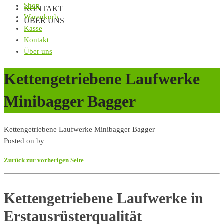
Shop
KONTAKT
Warenkorb
ÜBER UNS
Kasse
Kontakt
Über uns
Kettengetriebene Laufwerke
Minibagger Bagger
Kettengetriebene Laufwerke Minibagger Bagger
Posted on
by
Zurück zur vorherigen Seite
Kettengetriebene Laufwerke in
Erstausrüsterqualität