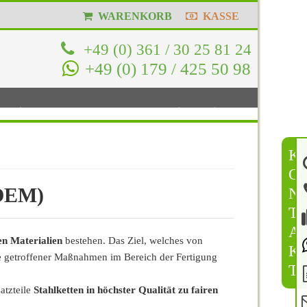
WARENKORB
KASSE
+49 (0) 361 / 30 25 81 24
+49 (0) 179 / 425 50 98
enfreier Versand
|
Hohe Kundenzufriedenheit
K
O
(OEM)
N
T
A
n Materialien
bestehen. Das Ziel, welches von
K
ge getroffener Maßnahmen im Bereich der Fertigung
T
atzteile
Stahlketten in höchster Qualität zu fairen