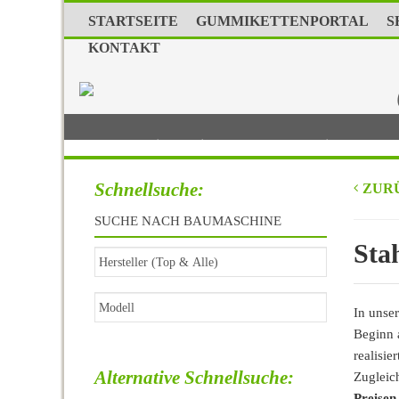
STARTSEITE
GUMMIKETTENPORTAL
S
KONTAKT
Gummiketten in Erstausrüsterqualität (OEM)
Schnellsuche:
ZURÜ
SUCHE NACH BAUMASCHINE
Sta
In unser
Beginn 
realisie
Alternative Schnellsuche:
Zugleich
Preisen