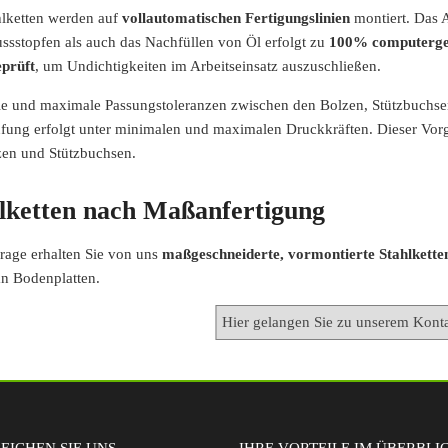
hlketten werden auf
vollautomatischen Fertigungslinien
montiert. Das 
ussstopfen als auch das Nachfüllen von Öl erfolgt zu
100% computerge
prüft
, um Undichtigkeiten im Arbeitseinsatz auszuschließen.
e und maximale Passungstoleranzen zwischen den Bolzen, Stützbuchse
fung erfolgt unter minimalen und maximalen Druckkräften. Dieser Vorg
zen und Stützbuchsen.
lketten nach Maßanfertigung
rage erhalten Sie von uns
maßgeschneiderte, vormontierte Stahlkette
an Bodenplatten.
EICHEN SIE UNS
IHRE VORTEILE IM ÜBERBLI