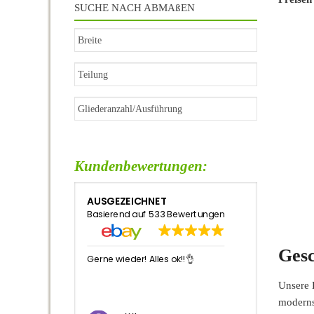
SUCHE NACH ABMAßEN
Kundenbewertungen:
AUSGEZEICHNET
Basierend auf 533 Bewertungen
Gesc
Gerne wieder! Alles ok!!👌
Alles bestens, ger
wieder, schneller 
Unsere 
moderns