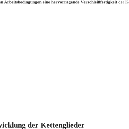
e***e
t***e
n Arbeitsbedingungen eine hervorragende Verschleißfestigkeit
der Ke
22/06/2025
22/06/2025
icklung der Kettenglieder