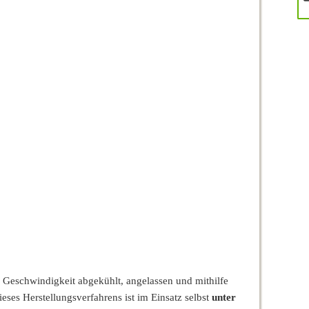
super Ware schneller
Top Baggerketten, sehr
Versand Danke!!!!!!!!!!!!!!!!!
gute Kommunikation,
Ebayer sehr zu empfehlen
 Geschwindigkeit abgekühlt, angelassen und mithilfe
ses Herstellungsverfahrens ist im Einsatz selbst
unter