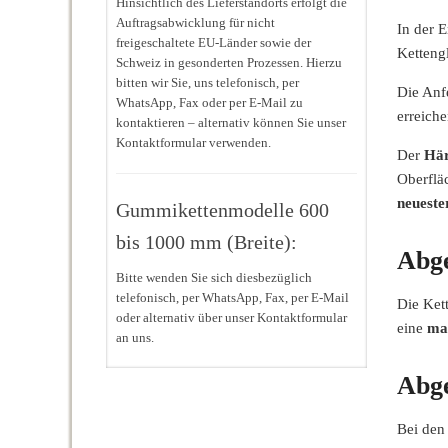
Hinsichtlich des Lieferstandorts erfolgt die
Auftragsabwicklung für nicht
In der 
freigeschaltete EU-Länder sowie der
Kettengl
Schweiz in gesonderten Prozessen. Hierzu
bitten wir Sie, uns telefonisch, per
Die Anfe
WhatsApp, Fax oder per E-Mail zu
erreiche
kontaktieren – alternativ können Sie unser
Kontaktformular verwenden.
Der
Här
Oberflä
neueste
Gummikettenmodelle 600
bis 1000 mm (Breite):
Abge
Bitte wenden Sie sich diesbezüglich
telefonisch, per WhatsApp, Fax, per E-Mail
Die Ket
oder alternativ über unser Kontaktformular
eine
ma
an uns.
Abge
Bei den