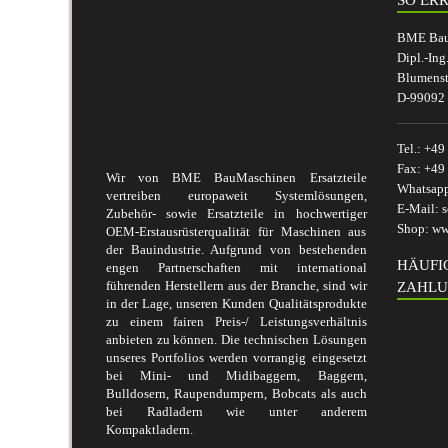
BME BauM
Dipl.-Ing
Blumenst
D-99092 
Tel.:
+49 
Fax:
+49 
Wir von BME BauMaschinen Ersatzteile
Whatsap
vertreiben europaweit Systemlösungen,
E-Mail:
s
Zubehör- sowie Ersatzteile in hochwertiger
Shop:
ww
OEM-Erstausrüsterqualität für Maschinen aus
der Bauindustrie. Aufgrund von bestehenden
HÄUFI
engen Partnerschaften mit international
führenden Herstellern aus der Branche, sind wir
ZAHLU
in der Lage, unseren Kunden Qualitätsprodukte
zu einem fairen Preis-/ Leistungsverhältnis
anbieten zu können. Die technischen Lösungen
unseres Portfolios werden vorrangig eingesetzt
bei Mini- und Midibaggern, Baggern,
Bulldosern, Raupendumpern, Bobcats als auch
bei Radladern wie unter anderem
Kompaktladern.