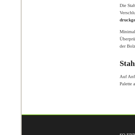
Die Sta
Verschl
druckge
Minimal
Überprü
der Bol
Stah
Auf Anf
Palette 
SO ERR