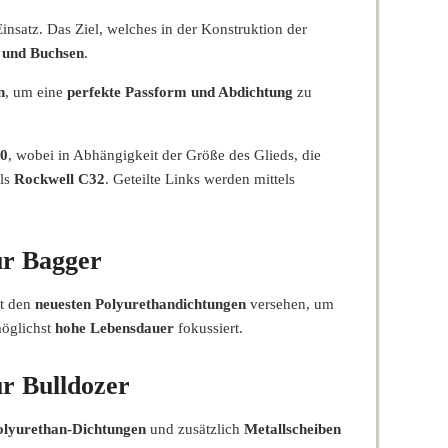
satz. Das Ziel, welches in der Konstruktion der
 und Buchsen
.
n
, um eine
perfekte Passform und Abdichtung
zu
0
, wobei in Abhängigkeit der Größe des Glieds, die
als
Rockwell C32
. Geteilte Links werden mittels
ür Bagger
t den
neuesten Polyurethandichtungen
versehen, um
möglichst
hohe Lebensdauer
fokussiert.
ür Bulldozer
olyurethan-Dichtungen
und zusätzlich
Metallscheiben