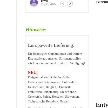
a***k
i***p
extreme
23/06/2025
22/06/2025
Hinweise:
Europaweite Lieferung:
Die benötigten Gummiketten und weitere
Ersatzteile aus unserem Sortiment stellen
wir Ihnen schnell und direkt zur Verfügung!
NEU:
Freigeschaltete Länder bezüglich
Lieferstandort in unserem Onlineshop:
Deutschland, Belgien, Dänemark,
Frankreich, Luxemburg, Niederlande,
Österreich, Polen, Slowakei, Slowenien,
Tschechische Republik, Ungarn
Entw