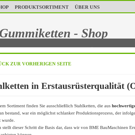
HOP
PRODUKTSORTIMENT
ÜBER UNS
Gummiketten - Shop
|
Hohe Lebensdauer
|
12 Monate Garantie
|
Schneller, kost
CK ZUR VORHERIGEN SEITE
hlketten in Erstausrüsterqualität 
em Sortiment finden Sie ausschließlich Stahlketten, die aus
hochwertige
an bestand, war ein möglichst schlanker Produktionsprozess, der infol
rt wurde.
 stellt dieser Schritt die Basis dar, dass wir von BME BauMaschinen Ers
anbieten können.