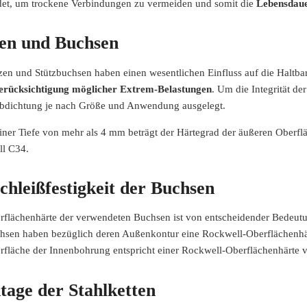
et, um trockene Verbindungen zu vermeiden und somit die
Lebensdaue
en und Buchsen
zen und Stützbuchsen haben einen wesentlichen Einfluss auf die Haltbar
erücksichtigung möglicher Extrem-Belastungen
. Um die Integrität d
bdichtung je nach Größe und Anwendung ausgelegt.
einer Tiefe von mehr als 4 mm beträgt der Härtegrad der äußeren Oberf
l C34.
chleißfestigkeit der Buchsen
rflächenhärte der verwendeten Buchsen ist von entscheidender Bedeut
hsen haben bezüglich deren Außenkontur eine Rockwell-Oberflächenhär
rfläche der Innenbohrung entspricht einer Rockwell-Oberflächenhärte v
age der Stahlketten