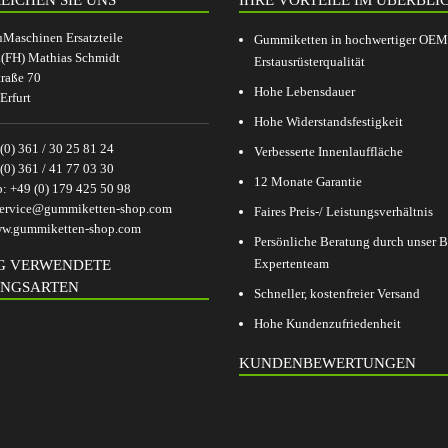
aschinen Ersatzteile
Gummiketten in hochwertiger OEM
.(FH) Mathias Schmidt
Erstausrüsterqualität
raße 70
Hohe Lebensdauer
Erfurt
Hohe Widerstandsfestigkeit
(0) 361 / 30 25 81 24
Verbesserte Innenlauffläche
(0) 361 / 41 77 03 30
12 Monate Garantie
p:
+49 (0) 179 425 50 98
ervice@gummiketten-shop.com
Faires Preis-/ Leistungsverhältnis
w.gummiketten-shop.com
Persönliche Beratung durch unser
Expertenteam
G VERWENDETE
NGSARTEN
Schneller, kostenfreier Versand
Hohe Kundenzufriedenheit
KUNDENBEWERTUNGEN