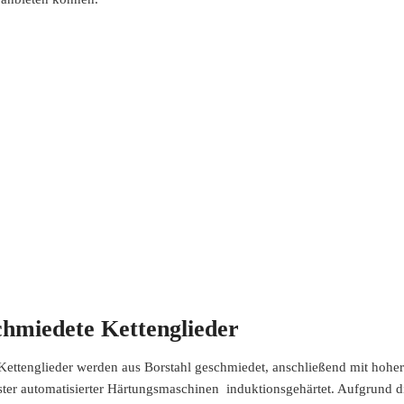
hmiedete Kettenglieder
ne
👍
Top ! Vielen Dank!
Versand
Kettenglieder werden aus Borstahl geschmiedet, anschließend mit hoher
ter automatisierter Härtungsmaschinen induktionsgehärtet. Aufgrund die