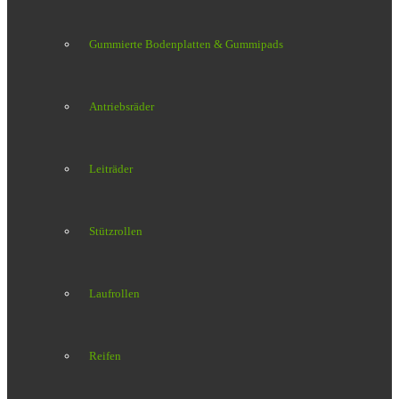
Gummierte Bodenplatten & Gummipads
Antriebsräder
Leiträder
Stützrollen
Laufrollen
Reifen