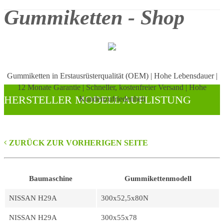
Gummiketten - Shop
Gummiketten in Erstausrüsterqualität (OEM)
|
Hohe Lebensdauer
|
12 Monate Garantie
|
Schneller, kostenfreier Versand
|
Hohe
HERSTELLER MODELL AUFLISTUNG
Kundenzufriedenheit
ZURÜCK ZUR VORHERIGEN SEITE
Baumaschine
Gummikettenmodell
NISSAN H29A
300x52,5x80N
NISSAN H29A
300x55x78