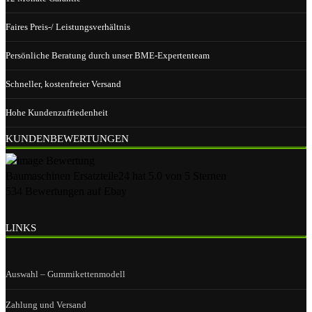
Faires Preis-/ Leistungsverhältnis
Persönliche Beratung durch unser BME-Expertenteam
Schneller, kostenfreier Versand
Hohe Kundenzufriedenheit
KUNDENBEWERTUNGEN
Baumaschinen Ersatzteile24
hat
5.0
von
5
Sternen
534
Bewertungen auf Ebay
LINKS
Auswahl – Gummikettenmodell
Zahlung und Versand