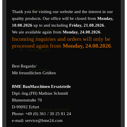
Aufbau
Thank you for visiting our website and the interest in our
quality products. Our office will be closed from
Monday,
10.08.2026
up to and including
Friday, 21.08.2026
.
Long Pitch & Short Pich
We are available again from
Monday, 24.08.2026
.
Incoming inquiries and orders will only be
processed again from
Monday, 24.08.2026
.
Ausführungen
Best Regards/
Eigenschaften
Mit freundlichen Grüßen
BME BauMaschinen Ersatzteile
Auswahl
Dipl.-Ing.(FH) Mathias Schmidt
Blumenstraße 70
D-99092 Erfurt
Pflege, Wartung, Fahrweise
Phone: +49 (0) 361 / 30 25 81 24
e-mail: service@bme24.com