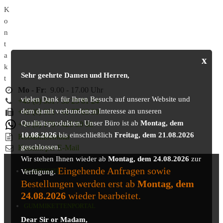
K
o
n
t
a
x
k
Sehr geehrte Damen und Herren,
t
Mo
-
Fr
: 9.00 - 17.00 Uhr
vielen Dank für Ihren Besuch auf unserer Website und
+49 (0) 361 / 30 25 81 24
dem damit verbundenen Interesse an unseren
+49 (0) 361 / 41 77 03 30
Qualitätsprodukten. Unser Büro ist ab
Montag, dem
+49 (0) 179 / 425 50 98
10.08.2026
bis einschließlich
Freitag, dem 21.08.2026
Kontaktformular
geschlossen.
Kontakt per E-Mail
Wir stehen Ihnen wieder ab
Montag, dem 24.08.2026
zur
Eingehende Anfragen sowie
STARTSEITE
Verfügung.
Bestellungen werden erst ab
Montag, dem
24.08.2026
wieder bearbeitet.
GUMMIKETTENPORTAL
Dear Sir or Madam,