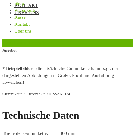
Shop
KONTAKT
Warenkorb
ÜBER UNS
Kasse
Kontakt
Über uns
‹
Zurück zur vorherigen Seite
Angebot!
*
Beispielbilder
- die tatsächliche Gummikette kann bzgl. der
dargestellten Abbildungen in Größe, Profil und Ausführung
abweichen!
Gummikette 300x55x72 für NISSAN H24
Technische Daten
Breite der Gummikette:
300 mm