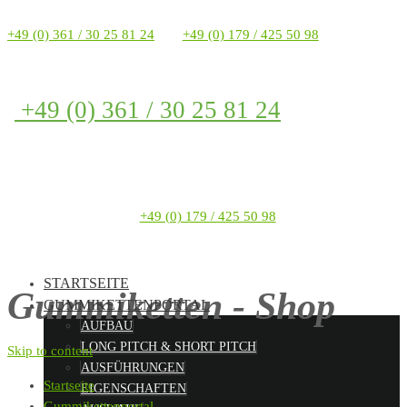
+49 (0) 361 / 30 25 81 24
+49 (0) 179 / 425 50 98
+49 (0) 361 / 30 25 81 24
+49 (0) 179 / 425 50 98
STARTSEITE
Gummiketten - Shop
GUMMIKETTENPORTAL
AUFBAU
LONG PITCH & SHORT PITCH
Skip to content
AUSFÜHRUNGEN
Startseite
EIGENSCHAFTEN
Gummikettenportal