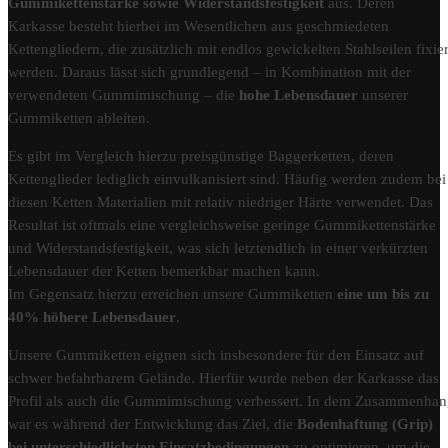
Gummikettenstärke sowie Widerstandsfestigkeit
aus. Deren
Karkasse besteht hierbei im Wesentlichen aus geschmiedeten
Kettengliedern, die zusätzlich mit endlos gewickelten Stahlseilen fixier
werden. Daraus lässt sich grundlegend – in Kombination mit der
verwendeten Gummimischung – die
hohe Lebensdauer
unserer
Gummiketten ableiten.
Es gibt im Vergleich hierzu preisgünstige Baggerketten, deren
Kettenglieder lediglich einvulkanisiert sind. Häufig werden zudem bei
diesen Ketten Materialien mit relativ niedriger Härte verwendet. Das
Resultat ist oftmals eine vergleichsweise geringe Gummikettenstärke
und Widerstandsfestigkeit, was sich letztendlich in einer verkürzten
Lebensdauer der Ketten bemerkbar machen kann.
Im Gegensatz hierzu erreichen unsere Gummiketten
eine um bis zu
40% höhere Lebensdauer
.
Unsere Gummiketten eignen sich insbesondere für den Einsatz auf
schwer befahrbarem Gelände. Hierfür wurde neben der Karkasse das
Profil als auch die Gummimischung verbessert. In dem Zusammenha
war es während der Entwicklung das Ziel, die
Bodenhaftung (Grip)
bei unterschiedlichsten Einsatzbedingungen
zu optimieren, um die