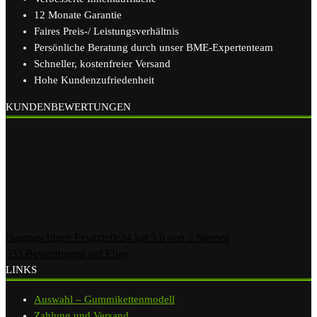
12 Monate Garantie
Faires Preis-/ Leistungsverhältnis
Persönliche Beratung durch unser BME-Expertenteam
Schneller, kostenfreier Versand
Hohe Kundenzufriedenheit
KUNDENBEWERTUNGEN
Baumaschinen Ersatzteile24
hat
5.0
von
5
Sternen
533
Bewertungen auf Ebay
LINKS
Auswahl – Gummikettenmodell
Zahlung und Versand