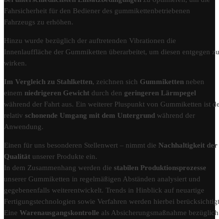
Fahrsicherheit für den Bediener des gummikettenbetriebenen
Fahrzeugs zu erhöhen.
Hinzu wurde bezüglich der auftretenden Vibrationen die
Innenlauffläche der Gummiketten überarbeitet, um diesen entgegen z
wirken.
Im Vergleich zu Stahlketten
, zeichnen sich
Gummiketten
neben
einem
niedrigeren Gewicht
durch den
geringeren Lärmpegel
während der Fahrt aus. Ein weiterer Pluspunkt von Gummiketten ist d
relativ
schonende Umgang mit dem Untergrund
während der
Anwendung.
Einen für uns besonderen Stellenwert – nimmt die
Nachhaltigkeit der
Qualität
unserer Produkte ein.
In dem Zusammenhang werden die
stabilen Produktionsprozesse
unserer Gummiketten in regelmäßigen Abständen analysiert und
gegebenenfalls weiterentwickelt. Trends in Hinblick auf neuartige
Fertigungstechnologien sowie Verfahren werden hierbei berücksichtigt
Eine
Warenausgangskontrolle
als Absicherungsmaßnahme bezüglich