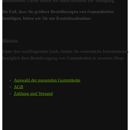
kontaktieren! Gerne stehen wir Ihnen beratend zur Verfügung.
Im Fall, dass Sie größere Bestellmengen von Gummiketten
benötigen, bitten wir Sie um Kontaktaufnahme.
Hinweis:
Unter den nachfolgenden Links finden Sie wesentliche Informationen
bezüglich dem Bestellvorgang von Gummiketten in unserem Shop:
Auswahl der passenden Gummikette
AGB
Zahlung und Versand