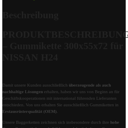
Beschreibung
PRODUKTBESCHREIBUN
– Gummikette 300x55x72 für
NISSAN H24
Damit unsere Kunden ausschließlich
überzeugende als auch
nachhaltige Lösungen
erhalten, haben wir uns von Beginn an für
Geschäftskooperationen mit international führenden Lieferanten
entschieden. Von uns erhalten Sie ausschließlich Gummiketten in
Erstausrüsterqualität (OEM)
.
Unsere Baggerketten zeichnen sich insbesondere durch ihre
hohe