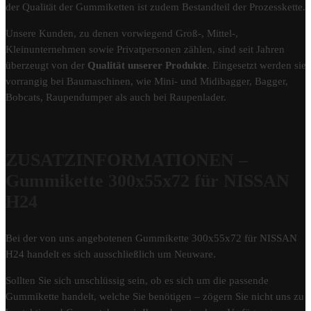
der Qualität der Gummiketten ist zudem Bestandteil der Prozesskette.
Unsere Kunden, zu denen vorwiegend Groß-, Mittel-,
Kleinunternehmen sowie Privatpersonen zählen, sind seit Jahren
überzeugt von der
Qualität unserer Produkte
. Eingesetzt werden sie
vorrangig bei Baumaschinen, wie Mini- und Midibagger, Bagger,
Bobcats, Raupendumper als auch bei Raupenlader.
ZUSATZINFORMATIONEN –
Gummikette 300x55x72 für NISSAN
H24
Bei der von uns angebotenen Gummikette 300x55x72 für NISSAN
H24 handelt es sich ausschließlich um Neuware.
Sollten Sie sich unschlüssig sein, ob es sich um die passende
Gummikette handelt, welche Sie benötigen – zögern Sie nicht uns zu