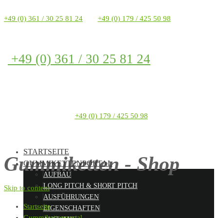
+49 (0) 361 / 30 25 81 24
+49 (0) 179 / 425 50 98
+49 (0) 361 / 30 25 81 24
+49 (0) 179 / 425 50 98
STARTSEITE
Gummiketten - Shop
GUMMIKETTENPORTAL
AUFBAU
LONG PITCH & SHORT PITCH
Skip to content
AUSFÜHRUNGEN
Startseite
EIGENSCHAFTEN
Gummikettenportal