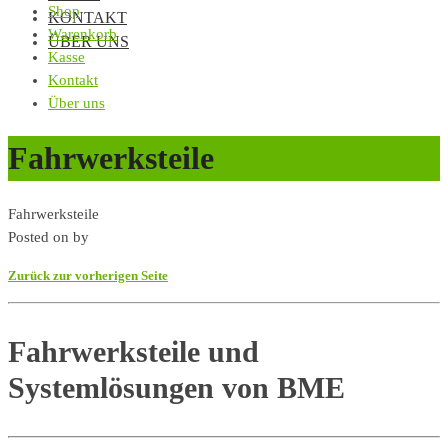
Shop
KONTAKT
Warenkorb
ÜBER UNS
Kasse
Kontakt
Über uns
Fahrwerksteile
Fahrwerksteile
Posted on
by
Zurück zur vorherigen Seite
Fahrwerksteile und
Systemlösungen von BME