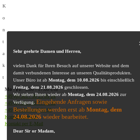
K
o
n
t
Sehr geehrte Damen und Herren,
a
k
vielen Dank für Ihren Besuch auf unserer Website und dem
damit verbundenen Interesse an unseren Qualitätsprodukten.
t
Unser Büro ist ab
Montag, dem 10.08.2026
bis einschließlich
Freitag, dem 21.08.2026
geschlossen.
Mo
-
Fr
: 9.00 - 17.00 Uhr
Wir stehen Ihnen wieder ab
Montag, dem 24.08.2026
zur
+49 (0) 361 / 30 25 81 24
Eingehende Anfragen sowie
Verfügung.
+49 (0) 361 / 41 77 03 30
Bestellungen werden erst ab
Montag, dem
+49 (0) 179 / 425 50 98
24.08.2026
wieder bearbeitet.
Kontaktformular
Kontakt per E-Mail
Dear Sir or Madam,