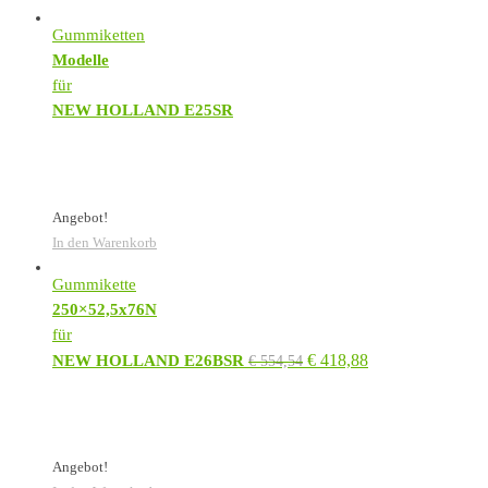
Gummiketten
Modelle
für
NEW HOLLAND E25SR
Angebot!
In den Warenkorb
Gummikette
250×52,5x76N
für
€
418,88
NEW HOLLAND E26BSR
€
554,54
Angebot!