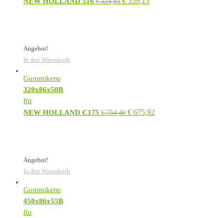
€
339,15
NEW HOLLAND 516
€
424,83
Angebot!
In den Warenkorb
Gummikette
320x86x50B
für
€
675,92
NEW HOLLAND C175
€
754,46
Angebot!
In den Warenkorb
Gummikette
450x86x55B
für