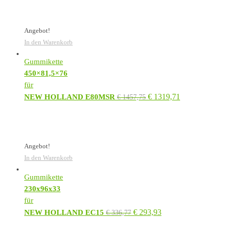
Angebot!
In den Warenkorb
Gummikette
450×81,5×76
für
€
1319,71
NEW HOLLAND E80MSR
€
1457,75
Angebot!
In den Warenkorb
Gummikette
230x96x33
für
€
293,93
NEW HOLLAND EC15
€
336,77