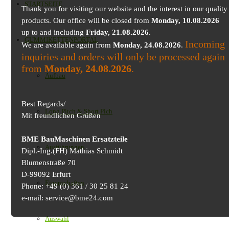
STARTSEITE
Thank you for visiting our website and the interest in our quality
products. Our office will be closed from
Monday, 10.08.2026
up to and including
Friday, 21.08.2026
.
GUMMIKETTENPORTAL
Incoming
We are available again from
Monday, 24.08.2026
.
inquiries and orders will only be processed again
from
Monday, 24.08.2026
.
Aufbau
Best Regards/
Long Pitch & Short Pich
Mit freundlichen Grüßen
BME BauMaschinen Ersatzteile
Ausführungen
Dipl.-Ing.(FH) Mathias Schmidt
Blumenstraße 70
D-99092 Erfurt
Eigenschaften
Phone: +49 (0) 361 / 30 25 81 24
e-mail: service@bme24.com
Auswahl