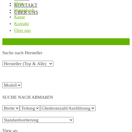
Shop
KONTAKT
Warenkorb
ÜBER UNS
Kasse
Kontakt
Über uns
‹
Zurück zur vorherigen Seite
Suche nach Hersteller
SUCHE NACH ABMAßEN
View as: