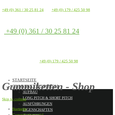
+49 (0) 361 / 30 25 81 24
+49 (0) 179 / 425 50 98
+49 (0) 361 / 30 25 81 24
+49 (0) 179 / 425 50 98
STARTSEITE
Gummiketten - Shop
GUMMIKETTENPORTAL
AUFBAU
LONG PITCH & SHORT PITCH
Skip to content
AUSFÜHRUNGEN
Startseite
EIGENSCHAFTEN
Gummikettenportal