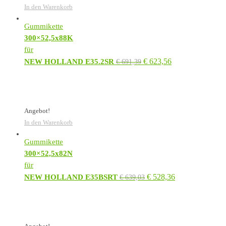
In den Warenkorb
Gummikette
300×52,5x88K
für
€
623,56
NEW HOLLAND E35.2SR
€
691,39
Angebot!
In den Warenkorb
Gummikette
300×52,5x82N
für
€
528,36
NEW HOLLAND E35BSRT
€
639,03