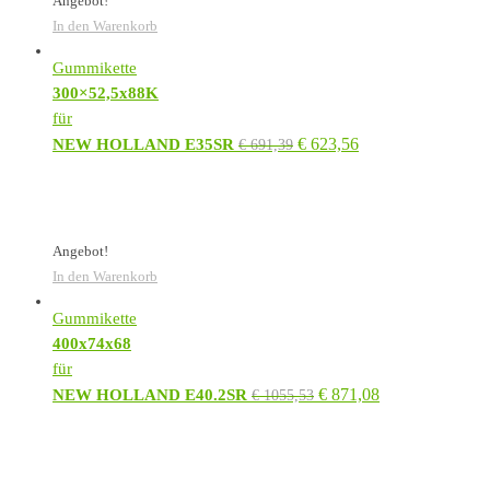
Angebot!
In den Warenkorb
Gummikette
300×52,5x88K
für
€
623,56
NEW HOLLAND E35SR
€
691,39
Angebot!
In den Warenkorb
Gummikette
400x74x68
für
€
871,08
NEW HOLLAND E40.2SR
€
1055,53