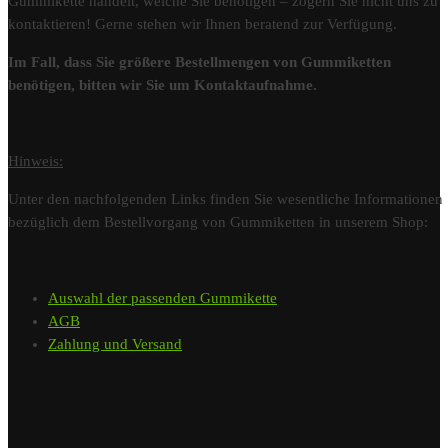
Gummikette handelt, welche Sie benötigen – zögern Sie nicht uns zu
kontaktieren! Gerne stehen wir Ihnen beratend zur Verfügung.
Im Fall, dass Sie größere Bestellmengen von Gummiketten
benötigen, bitten wir Sie um Kontaktaufnahme.
Hinweis:
Unter den nachfolgenden Links finden Sie wesentliche Informationen
bezüglich dem Bestellvorgang von Gummiketten in unserem Shop:
Auswahl der passenden Gummikette
AGB
Zahlung und Versand