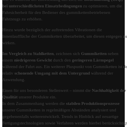
bei unterschiedlichsten Einsatzbedingungen
zu optimieren, um die
Fahrsicherheit für den Bediener des gummikettenbetriebenen
Fahrzeugs zu erhöhen.
Hinzu wurde bezüglich der auftretenden Vibrationen die
Innenlauffläche der Gummiketten überarbeitet, um diesen entgegen z
wirken.
Im Vergleich zu Stahlketten
, zeichnen sich
Gummiketten
neben
einem
niedrigeren Gewicht
durch den
geringeren Lärmpegel
während der Fahrt aus. Ein weiterer Pluspunkt von Gummiketten ist d
relativ
schonende Umgang mit dem Untergrund
während der
Anwendung.
Einen für uns besonderen Stellenwert – nimmt die
Nachhaltigkeit der
Qualität
unserer Produkte ein.
In dem Zusammenhang werden die
stabilen Produktionsprozesse
unserer Gummiketten in regelmäßigen Abständen analysiert und
gegebenenfalls weiterentwickelt. Trends in Hinblick auf neuartige
Fertigungstechnologien sowie Verfahren werden hierbei berücksichtigt