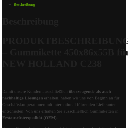
Beschreibung
Beschreibung
PRODUKTBESCHREIBUN
– Gummikette 450x86x55B fü
NEW HOLLAND C238
Damit unsere Kunden ausschließlich
überzeugende als auch
nachhaltige Lösungen
erhalten, haben wir uns von Beginn an für
Geschäftskooperationen mit international führenden Lieferanten
entschieden. Von uns erhalten Sie ausschließlich Gummiketten in
Erstausrüsterqualität (OEM)
.