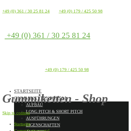
+49 (0) 361 / 30 25 81 24
+49 (0) 179 / 425 50 98
+49 (0) 361 / 30 25 81 24
+49 (0) 179 / 425 50 98
STARTSEITE
Gummiketten - Shop
GUMMIKETTENPORTAL
AUFBAU
LONG PITCH & SHORT PITCH
Skip to content
AUSFÜHRUNGEN
Startseite
EIGENSCHAFTEN
Gummikettenportal