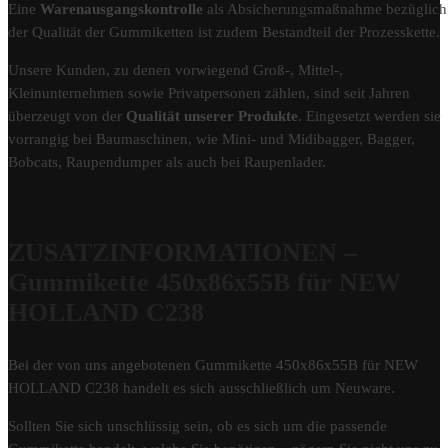
Eine
Warenausgangskontrolle
als Absicherungsmaßnahme bezüglich
der Qualität der Gummiketten ist zudem Bestandteil der Prozesskette.
Unsere Kunden, zu denen vorwiegend Groß-, Mittel-,
Kleinunternehmen sowie Privatpersonen zählen, sind seit Jahren
überzeugt von der
Qualität unserer Produkte
. Eingesetzt werden sie
vorrangig bei Baumaschinen, wie Mini- und Midibagger, Bagger,
Bobcats, Raupendumper als auch bei Raupenlader.
ZUSATZINFORMATIONEN –
Gummikette 450x86x55B für NEW
HOLLAND C238
Bei der von uns angebotenen Gummikette 450x86x55B für NEW
HOLLAND C238 handelt es sich ausschließlich um Neuware.
Sollten Sie sich unschlüssig sein, ob es sich um die passende