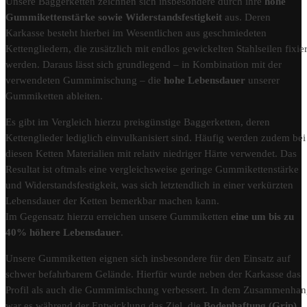
Unsere Baggerketten zeichnen sich insbesondere durch ihre
hohe
Gummikettenstärke sowie Widerstandsfestigkeit
aus. Deren
Karkasse besteht hierbei im Wesentlichen aus geschmiedeten
Kettengliedern, die zusätzlich mit endlos gewickelten Stahlseilen fixier
werden. Daraus lässt sich grundlegend – in Kombination mit der
verwendeten Gummimischung – die
hohe Lebensdauer
unserer
Gummiketten ableiten.
Es gibt im Vergleich hierzu preisgünstige Baggerketten, deren
Kettenglieder lediglich einvulkanisiert sind. Häufig werden zudem bei
diesen Ketten Materialien mit relativ niedriger Härte verwendet. Das
Resultat ist oftmals eine vergleichsweise geringe Gummikettenstärke
und Widerstandsfestigkeit, was sich letztendlich in einer verkürzten
Lebensdauer der Ketten bemerkbar machen kann.
Im Gegensatz hierzu erreichen unsere Gummiketten
eine um bis zu
40% höhere Lebensdauer
.
Unsere Gummiketten eignen sich insbesondere für den Einsatz auf
schwer befahrbarem Gelände. Hierfür wurde neben der Karkasse das
Profil als auch die Gummimischung verbessert. In dem Zusammenha
war es während der Entwicklung das Ziel, die
Bodenhaftung (Grip)