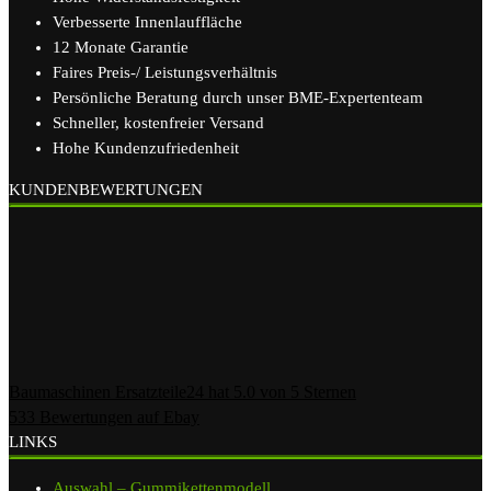
Verbesserte Innenlauffläche
12 Monate Garantie
Faires Preis-/ Leistungsverhältnis
Persönliche Beratung durch unser BME-Expertenteam
Schneller, kostenfreier Versand
Hohe Kundenzufriedenheit
KUNDENBEWERTUNGEN
Baumaschinen Ersatzteile24
hat
5.0
von
5
Sternen
533
Bewertungen auf Ebay
LINKS
Auswahl – Gummikettenmodell