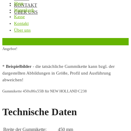
Shop
KONTAKT
Warenkorb
ÜBER UNS
Kasse
Kontakt
Über uns
‹
Zurück zur vorherigen Seite
Angebot!
*
Beispielbilder
- die tatsächliche Gummikette kann bzgl. der
dargestellten Abbildungen in Größe, Profil und Ausführung
abweichen!
Gummikette 450x86x55B für NEW HOLLAND C238
Technische Daten
Breite der Gummikette:
450 mm