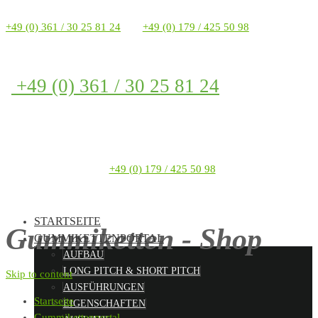
+49 (0) 361 / 30 25 81 24
+49 (0) 179 / 425 50 98
+49 (0) 361 / 30 25 81 24
+49 (0) 179 / 425 50 98
STARTSEITE
Gummiketten - Shop
GUMMIKETTENPORTAL
AUFBAU
LONG PITCH & SHORT PITCH
Skip to content
AUSFÜHRUNGEN
Startseite
EIGENSCHAFTEN
Gummikettenportal