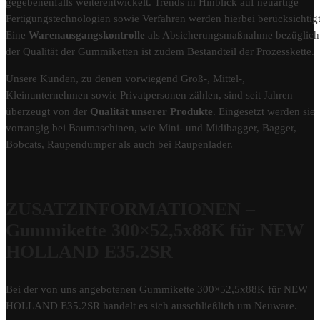
gegebenenfalls weiterentwickelt. Trends in Hinblick auf neuartige
Fertigungstechnologien sowie Verfahren werden hierbei berücksichtigt
Eine
Warenausgangskontrolle
als Absicherungsmaßnahme bezüglich
der Qualität der Gummiketten ist zudem Bestandteil der Prozesskette.
Unsere Kunden, zu denen vorwiegend Groß-, Mittel-,
Kleinunternehmen sowie Privatpersonen zählen, sind seit Jahren
überzeugt von der
Qualität unserer Produkte
. Eingesetzt werden sie
vorrangig bei Baumaschinen, wie Mini- und Midibagger, Bagger,
Bobcats, Raupendumper als auch bei Raupenlader.
ZUSATZINFORMATIONEN –
Gummikette 300×52,5x88K für NEW
HOLLAND E35.2SR
Bei der von uns angebotenen Gummikette 300×52,5x88K für NEW
HOLLAND E35.2SR handelt es sich ausschließlich um Neuware.