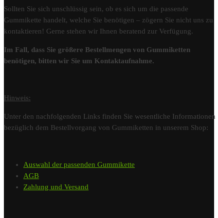
Sollten Sie sich unschlüssig sein, ob es sich um die passende
Gummikette handelt, welche Sie benötigen – zögern Sie nicht uns zu
kontaktieren! Gerne stehen wir Ihnen beratend zur Verfügung.
Im Fall, dass Sie größere Bestellmengen von Gummiketten
benötigen, bitten wir Sie um Kontaktaufnahme.
Hinweis:
Unter den nachfolgenden Links finden Sie wesentliche Informationen
bezüglich dem Bestellvorgang von Gummiketten in unserem Shop:
Auswahl der passenden Gummikette
AGB
Zahlung und Versand