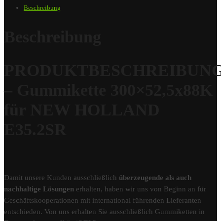
Beschreibung
Beschreibung
PRODUKTBESCHREIBUN
– Gummikette 300×52,5x88K
für NEW HOLLAND
E35.2SR
Damit unsere Kunden ausschließlich
überzeugende als auch
nachhaltige Lösungen
erhalten, haben wir uns von Beginn an für
Geschäftskooperationen mit international führenden Lieferanten
entschieden. Von uns erhalten Sie ausschließlich Gummiketten in