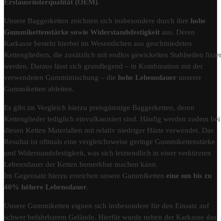
Erstausrüsterqualität (OEM)
.
Unsere Baggerketten zeichnen sich insbesondere durch ihre
hohe
Gummikettenstärke sowie Widerstandsfestigkeit
aus. Deren
Karkasse besteht hierbei im Wesentlichen aus geschmiedeten
Kettengliedern, die zusätzlich mit endlos gewickelten Stahlseilen fixier
werden. Daraus lässt sich grundlegend – in Kombination mit der
verwendeten Gummimischung – die
hohe Lebensdauer
unserer
Gummiketten ableiten.
Es gibt im Vergleich hierzu preisgünstige Baggerketten, deren
Kettenglieder lediglich einvulkanisiert sind. Häufig werden zudem bei
diesen Ketten Materialien mit relativ niedriger Härte verwendet. Das
Resultat ist oftmals eine vergleichsweise geringe Gummikettenstärke
und Widerstandsfestigkeit, was sich letztendlich in einer verkürzten
Lebensdauer der Ketten bemerkbar machen kann.
Im Gegensatz hierzu erreichen unsere Gummiketten
eine um bis zu
40% höhere Lebensdauer
.
Unsere Gummiketten eignen sich insbesondere für den Einsatz auf
schwer befahrbarem Gelände. Hierfür wurde neben der Karkasse das