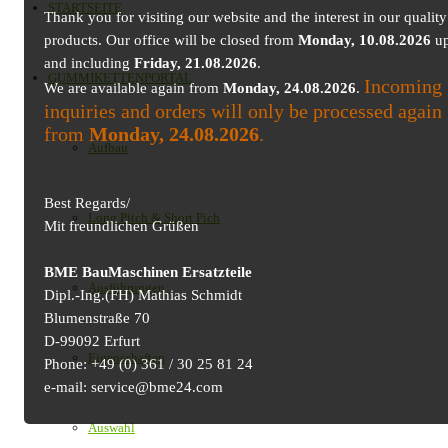
STARTSEITE
Thank you for visiting our website and the interest in our quality
products. Our office will be closed from
Monday, 10.08.2026
up
and including
Friday, 21.08.2026
.
GUMMIKETTENPORTAL
Incoming
We are available again from
Monday, 24.08.2026
.
inquiries and orders will only be processed again
from
Monday, 24.08.2026
.
Aufbau
Best Regards/
Long Pitch & Short Pich
Mit freundlichen Grüßen
BME BauMaschinen Ersatzteile
Ausführungen
Dipl.-Ing.(FH) Mathias Schmidt
Blumenstraße 70
D-99092 Erfurt
Eigenschaften
Phone: +49 (0) 361 / 30 25 81 24
e-mail: service@bme24.com
Auswahl