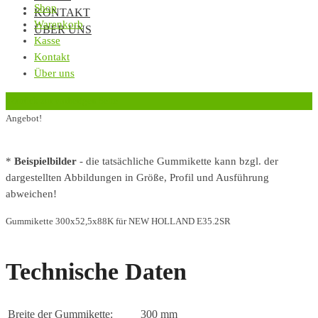
Shop
KONTAKT
Warenkorb
ÜBER UNS
Kasse
Kontakt
Über uns
‹
Zurück zur vorherigen Seite
Angebot!
*
Beispielbilder
- die tatsächliche Gummikette kann bzgl. der
dargestellten Abbildungen in Größe, Profil und Ausführung
abweichen!
Gummikette 300x52,5x88K für NEW HOLLAND E35.2SR
Technische Daten
Breite der Gummikette:
300 mm