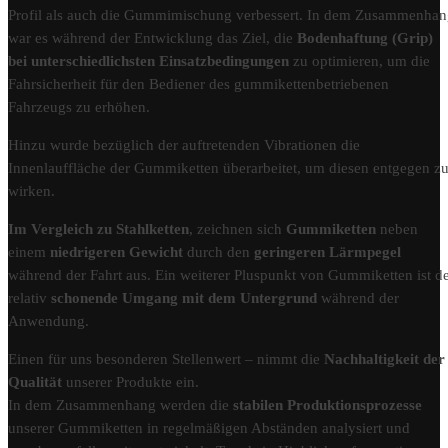
Profil als auch die Gummimischung verbessert. In dem Zusammenha
war es während der Entwicklung das Ziel, die
Bodenhaftung (Grip)
bei unterschiedlichsten Einsatzbedingungen
zu optimieren, um die
Fahrsicherheit für den Bediener des gummikettenbetriebenen
Fahrzeugs zu erhöhen.
Hinzu wurde bezüglich der auftretenden Vibrationen die
Innenlauffläche der Gummiketten überarbeitet, um diesen entgegen z
wirken.
Im Vergleich zu Stahlketten
, zeichnen sich
Gummiketten
neben
einem
niedrigeren Gewicht
durch den
geringeren Lärmpegel
während der Fahrt aus. Ein weiterer Pluspunkt von Gummiketten ist d
relativ
schonende Umgang mit dem Untergrund
während der
Anwendung.
Einen für uns besonderen Stellenwert – nimmt die
Nachhaltigkeit der
Qualität
unserer Produkte ein.
In dem Zusammenhang werden die
stabilen Produktionsprozesse
unserer Gummiketten in regelmäßigen Abständen analysiert und