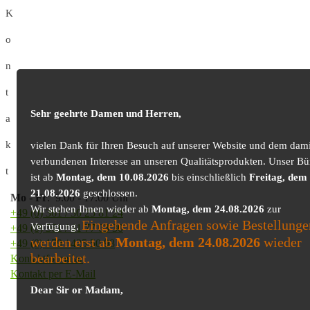
K
o
n
t
Sehr geehrte Damen und Herren,
a
k
vielen Dank für Ihren Besuch auf unserer Website und dem dami
verbundenen Interesse an unseren Qualitätsprodukten. Unser Bü
t
ist ab
Montag, dem 10.08.2026
bis einschließlich
Freitag, dem
21.08.2026
geschlossen.
Mo
-
Fr
: 9.00 - 17.00 Uhr
Wir stehen Ihnen wieder ab
Montag, dem 24.08.2026
zur
+49 (0) 361 / 30 25 81 24
Eingehende Anfragen sowie Bestellunge
Verfügung.
+49 (0) 361 / 41 77 03 30
werden erst ab
Montag, dem 24.08.2026
wieder
+49 (0) 179 / 425 50 98
bearbeitet.
Kontaktformular
Kontakt per E-Mail
Dear Sir or Madam,