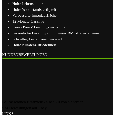
Hohe Lebensdauer
Hohe Widerstandsfestigkeit
Verbesserte Innenlauffläche
12 Monate Garantie
Faires Preis-/ Leistungsverhältnis
Persönliche Beratung durch unser BME-Expertenteam
Schneller, kostenfreier Versand
Hohe Kundenzufriedenheit
KUNDENBEWERTUNGEN
Baumaschinen Ersatzteile24
hat
5.0
von
5
Sternen
534
Bewertungen auf Ebay
LINKS