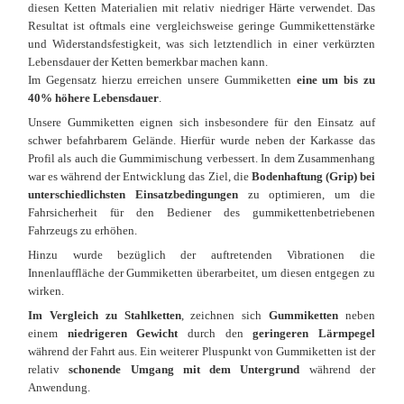
diesen Ketten Materialien mit relativ niedriger Härte verwendet. Das
Resultat ist oftmals eine vergleichsweise geringe Gummikettenstärke
und Widerstandsfestigkeit, was sich letztendlich in einer verkürzten
Lebensdauer der Ketten bemerkbar machen kann.
Im Gegensatz hierzu erreichen unsere Gummiketten
eine um bis zu
40% höhere Lebensdauer
.
Unsere Gummiketten eignen sich insbesondere für den Einsatz auf
schwer befahrbarem Gelände. Hierfür wurde neben der Karkasse das
Profil als auch die Gummimischung verbessert. In dem Zusammenhang
war es während der Entwicklung das Ziel, die
Bodenhaftung (Grip) bei
unterschiedlichsten Einsatzbedingungen
zu optimieren, um die
Fahrsicherheit für den Bediener des gummikettenbetriebenen
Fahrzeugs zu erhöhen.
Hinzu wurde bezüglich der auftretenden Vibrationen die
Innenlauffläche der Gummiketten überarbeitet, um diesen entgegen zu
wirken.
Im Vergleich zu Stahlketten
, zeichnen sich
Gummiketten
neben
einem
niedrigeren Gewicht
durch den
geringeren Lärmpegel
während der Fahrt aus. Ein weiterer Pluspunkt von Gummiketten ist der
relativ
schonende Umgang mit dem Untergrund
während der
Anwendung.