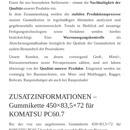
Einen für uns besonderen Stellenwert – nimmt die
Nachhaltigkeit der
Qualität
unserer Produkte ein.
In dem Zusammenhang werden die
stabilen Produktionsprozesse
unserer Gummiketten in regelmäßigen Abständen analysiert und
gegebenenfalls weiterentwickelt. Trends in Hinblick auf neuartige
Fertigungstechnologien sowie Verfahren werden hierbei
berücksichtigt. Eine
Warenausgangskontrolle
als
Absicherungsmaßnahme bezüglich der Qualität der Gummiketten ist
zudem Bestandteil der Prozesskette.
Unsere Kunden, zu denen vorwiegend Groß-, Mittel-,
Kleinunternehmen sowie Privatpersonen zählen, sind seit Jahren
überzeugt von der
Qualität unserer Produkte
. Eingesetzt werden sie
vorrangig bei Baumaschinen, wie Mini- und Midibagger, Bagger,
Bobcats, Raupendumper als auch bei Raupenlader.
ZUSATZINFORMATIONEN –
Gummikette 450×83,5×72 für
KOMATSU PC60.7
Bei der von uns angebotenen Gummikette 450×83,5×72 für
KOMATSU PC60.7 handelt es sich ausschließlich um Neuware.