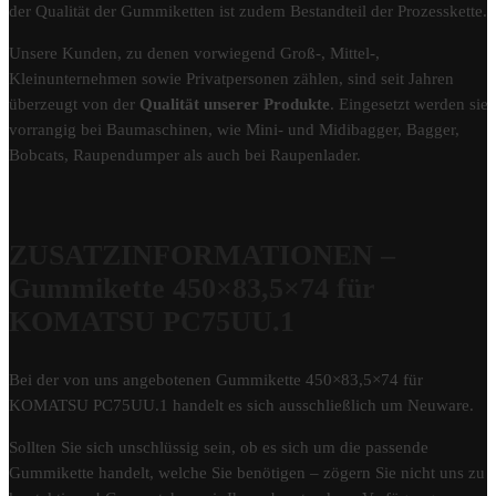
der Qualität der Gummiketten ist zudem Bestandteil der Prozesskette.
Unsere Kunden, zu denen vorwiegend Groß-, Mittel-,
Kleinunternehmen sowie Privatpersonen zählen, sind seit Jahren
überzeugt von der
Qualität unserer Produkte
. Eingesetzt werden sie
vorrangig bei Baumaschinen, wie Mini- und Midibagger, Bagger,
Bobcats, Raupendumper als auch bei Raupenlader.
ZUSATZINFORMATIONEN –
Gummikette 450×83,5×74 für
KOMATSU PC75UU.1
Bei der von uns angebotenen Gummikette 450×83,5×74 für
KOMATSU PC75UU.1 handelt es sich ausschließlich um Neuware.
Sollten Sie sich unschlüssig sein, ob es sich um die passende
Gummikette handelt, welche Sie benötigen – zögern Sie nicht uns zu