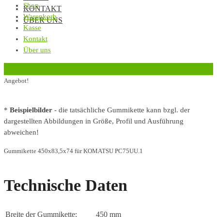
Shop
KONTAKT
Warenkorb
ÜBER UNS
Kasse
Kontakt
Über uns
‹
Zurück zur vorherigen Seite
Angebot!
*
Beispielbilder
- die tatsächliche Gummikette kann bzgl. der
dargestellten Abbildungen in Größe, Profil und Ausführung
abweichen!
Gummikette 450x83,5x74 für KOMATSU PC75UU.1
Technische Daten
Breite der Gummikette:
450 mm