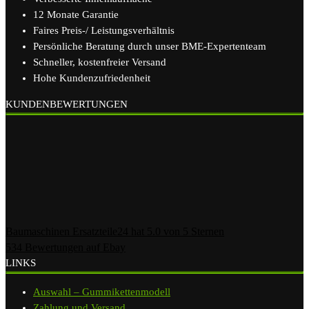
12 Monate Garantie
Faires Preis-/ Leistungsverhältnis
Persönliche Beratung durch unser BME-Expertenteam
Schneller, kostenfreier Versand
Hohe Kundenzufriedenheit
KUNDENBEWERTUNGEN
Baumaschinen Ersatzteile24
hat
5.0
von
5
Sternen
534
Bewertungen auf Ebay
LINKS
Auswahl – Gummikettenmodell
Zahlung und Versand