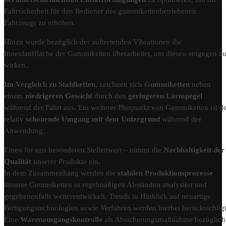
Fahrsicherheit für den Bediener des gummikettenbetriebenen
Fahrzeugs zu erhöhen.
Hinzu wurde bezüglich der auftretenden Vibrationen die
Innenlauffläche der Gummiketten überarbeitet, um diesen entgegen z
wirken.
Im Vergleich zu Stahlketten
, zeichnen sich
Gummiketten
neben
einem
niedrigeren Gewicht
durch den
geringeren Lärmpegel
während der Fahrt aus. Ein weiterer Pluspunkt von Gummiketten ist d
relativ
schonende Umgang mit dem Untergrund
während der
Anwendung.
Einen für uns besonderen Stellenwert – nimmt die
Nachhaltigkeit der
Qualität
unserer Produkte ein.
In dem Zusammenhang werden die
stabilen Produktionsprozesse
unserer Gummiketten in regelmäßigen Abständen analysiert und
gegebenenfalls weiterentwickelt. Trends in Hinblick auf neuartige
Fertigungstechnologien sowie Verfahren werden hierbei berücksichtigt
Eine
Warenausgangskontrolle
als Absicherungsmaßnahme bezüglich