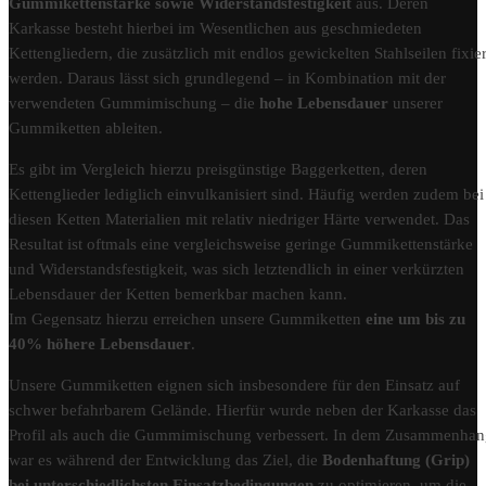
Gummikettenstärke sowie Widerstandsfestigkeit
aus. Deren
Karkasse besteht hierbei im Wesentlichen aus geschmiedeten
Kettengliedern, die zusätzlich mit endlos gewickelten Stahlseilen fixier
werden. Daraus lässt sich grundlegend – in Kombination mit der
verwendeten Gummimischung – die
hohe Lebensdauer
unserer
Gummiketten ableiten.
Es gibt im Vergleich hierzu preisgünstige Baggerketten, deren
Kettenglieder lediglich einvulkanisiert sind. Häufig werden zudem bei
diesen Ketten Materialien mit relativ niedriger Härte verwendet. Das
Resultat ist oftmals eine vergleichsweise geringe Gummikettenstärke
und Widerstandsfestigkeit, was sich letztendlich in einer verkürzten
Lebensdauer der Ketten bemerkbar machen kann.
Im Gegensatz hierzu erreichen unsere Gummiketten
eine um bis zu
40% höhere Lebensdauer
.
Unsere Gummiketten eignen sich insbesondere für den Einsatz auf
schwer befahrbarem Gelände. Hierfür wurde neben der Karkasse das
Profil als auch die Gummimischung verbessert. In dem Zusammenha
war es während der Entwicklung das Ziel, die
Bodenhaftung (Grip)
bei unterschiedlichsten Einsatzbedingungen
zu optimieren, um die