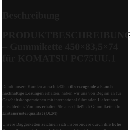
Beschreibung
PRODUKTBESCHREIBUN
– Gummikette 450×83,5×74
für KOMATSU PC75UU.1
Damit unsere Kunden ausschließlich
überzeugende als auch
nachhaltige Lösungen
erhalten, haben wir uns von Beginn an für
Geschäftskooperationen mit international führenden Lieferanten
entschieden. Von uns erhalten Sie ausschließlich Gummiketten in
Erstausrüsterqualität (OEM)
.
Unsere Baggerketten zeichnen sich insbesondere durch ihre
hohe