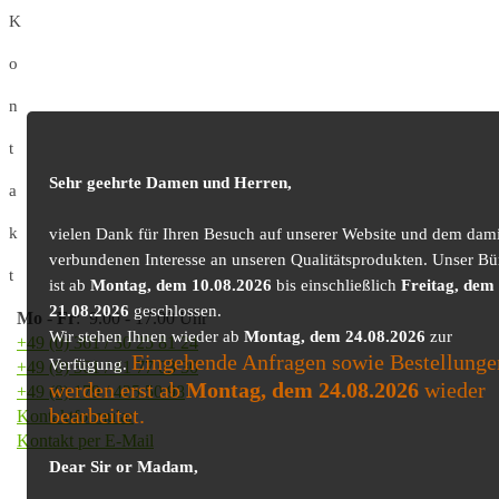
K
o
n
t
Sehr geehrte Damen und Herren,
a
k
vielen Dank für Ihren Besuch auf unserer Website und dem dami
verbundenen Interesse an unseren Qualitätsprodukten. Unser Bü
t
ist ab
Montag, dem 10.08.2026
bis einschließlich
Freitag, dem
21.08.2026
geschlossen.
Mo
-
Fr
: 9.00 - 17.00 Uhr
Wir stehen Ihnen wieder ab
Montag, dem 24.08.2026
zur
+49 (0) 361 / 30 25 81 24
Eingehende Anfragen sowie Bestellunge
Verfügung.
+49 (0) 361 / 41 77 03 30
werden erst ab
Montag, dem 24.08.2026
wieder
+49 (0) 179 / 425 50 98
bearbeitet.
Kontaktformular
Kontakt per E-Mail
Dear Sir or Madam,