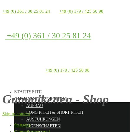
+49 (0) 361 / 30 25 81 24
+49 (0) 179 / 425 50 98
+49 (0) 361 / 30 25 81 24
+49 (0) 179 / 425 50 98
STARTSEITE
Gummiketten - Shop
GUMMIKETTENPORTAL
AUFBAU
LONG PITCH & SHORT PITCH
Skip to content
AUSFÜHRUNGEN
Startseite
EIGENSCHAFTEN
Gummikettenportal