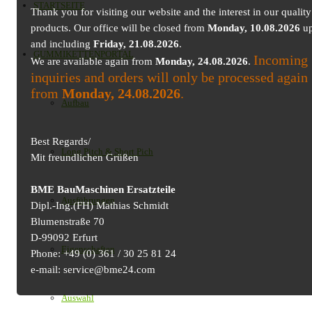
STARTSEITE
Thank you for visiting our website and the interest in our quality
products. Our office will be closed from
Monday, 10.08.2026
up
and including
Friday, 21.08.2026
.
GUMMIKETTENPORTAL
Incoming
We are available again from
Monday, 24.08.2026
.
inquiries and orders will only be processed again
from
Monday, 24.08.2026
.
Aufbau
Best Regards/
Long Pitch & Short Pich
Mit freundlichen Grüßen
BME BauMaschinen Ersatzteile
Ausführungen
Dipl.-Ing.(FH) Mathias Schmidt
Blumenstraße 70
D-99092 Erfurt
Eigenschaften
Phone: +49 (0) 361 / 30 25 81 24
e-mail: service@bme24.com
Auswahl