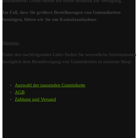
kontaktieren! Gerne stehen wir Ihnen beratend zur Verfügung.
Im Fall, dass Sie größere Bestellmengen von Gummiketten
benötigen, bitten wir Sie um Kontaktaufnahme.
Hinweis:
Unter den nachfolgenden Links finden Sie wesentliche Informationen
bezüglich dem Bestellvorgang von Gummiketten in unserem Shop:
Auswahl der passenden Gummikette
AGB
Zahlung und Versand