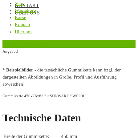
Shop
KONTAKT
Warenkorb
ÜBER UNS
Kasse
Kontakt
Über uns
‹
Zurück zur vorherigen Seite
Angebot!
*
Beispielbilder
- die tatsächliche Gummikette kann bzgl. der
dargestellten Abbildungen in Größe, Profil und Ausführung
abweichen!
Gummikette 450x76x82 für SUNWARD SWE90U
Technische Daten
Breite der Gummikette:
450 mm