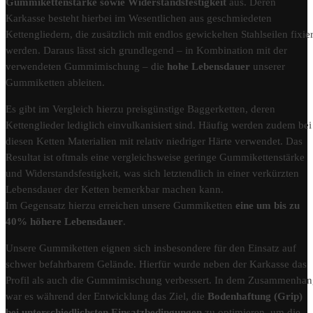
Gummikettenstärke sowie Widerstandsfestigkeit
aus. Deren
Karkasse besteht hierbei im Wesentlichen aus geschmiedeten
Kettengliedern, die zusätzlich mit endlos gewickelten Stahlseilen fixier
werden. Daraus lässt sich grundlegend – in Kombination mit der
verwendeten Gummimischung – die
hohe Lebensdauer
unserer
Gummiketten ableiten.
Es gibt im Vergleich hierzu preisgünstige Baggerketten, deren
Kettenglieder lediglich einvulkanisiert sind. Häufig werden zudem bei
diesen Ketten Materialien mit relativ niedriger Härte verwendet. Das
Resultat ist oftmals eine vergleichsweise geringe Gummikettenstärke
und Widerstandsfestigkeit, was sich letztendlich in einer verkürzten
Lebensdauer der Ketten bemerkbar machen kann.
Im Gegensatz hierzu erreichen unsere Gummiketten
eine um bis zu
40% höhere Lebensdauer
.
Unsere Gummiketten eignen sich insbesondere für den Einsatz auf
schwer befahrbarem Gelände. Hierfür wurde neben der Karkasse das
Profil als auch die Gummimischung verbessert. In dem Zusammenha
war es während der Entwicklung das Ziel, die
Bodenhaftung (Grip)
bei unterschiedlichsten Einsatzbedingungen
zu optimieren, um die