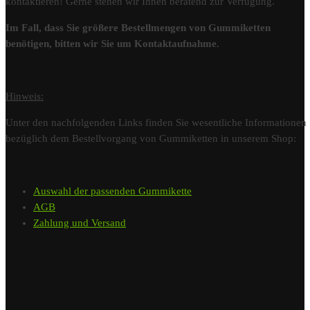
kontaktieren! Gerne stehen wir Ihnen beratend zur Verfügung.
Im Fall, dass Sie größere Bestellmengen von Gummiketten
benötigen, bitten wir Sie um Kontaktaufnahme.
Hinweis:
Unter den nachfolgenden Links finden Sie wesentliche Informationen
bezüglich dem Bestellvorgang von Gummiketten in unserem Shop:
Auswahl der passenden Gummikette
AGB
Zahlung und Versand