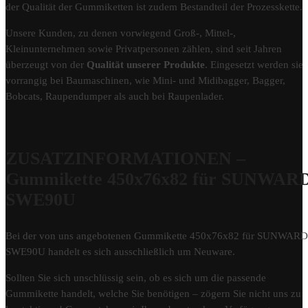
der Qualität der Gummiketten ist zudem Bestandteil der Prozesskette.
Unsere Kunden, zu denen vorwiegend Groß-, Mittel-,
Kleinunternehmen sowie Privatpersonen zählen, sind seit Jahren
überzeugt von der
Qualität unserer Produkte
. Eingesetzt werden sie
vorrangig bei Baumaschinen, wie Mini- und Midibagger, Bagger,
Bobcats, Raupendumper als auch bei Raupenlader.
ZUSATZINFORMATIONEN –
Gummikette 450x76x82 für SUNWAR
SWE90U
Bei der von uns angebotenen Gummikette 450x76x82 für SUNWARD
SWE90U handelt es sich ausschließlich um Neuware.
Sollten Sie sich unschlüssig sein, ob es sich um die passende
Gummikette handelt, welche Sie benötigen – zögern Sie nicht uns zu