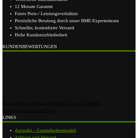
12 Monate Garantie
Faires Preis-/ Leistungsverhältnis
Persönliche Beratung durch unser BME-Expertenteam
Schneller, kostenfreier Versand
Hohe Kundenzufriedenheit
KUNDENBEWERTUNGEN
Baumaschinen Ersatzteile24
hat
5.0
von
5
Sternen
533
Bewertungen auf Ebay
LINKS
Auswahl – Gummikettenmodell
Zahlung und Versand