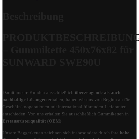
Beschreibung
PRODUKTBESCHREIBUN
– Gummikette 450x76x82 für
SUNWARD SWE90U
Damit unsere Kunden ausschließlich
überzeugende als auch
nachhaltige Lösungen
erhalten, haben wir uns von Beginn an für
Geschäftskooperationen mit international führenden Lieferanten
entschieden. Von uns erhalten Sie ausschließlich Gummiketten in
Erstausrüsterqualität (OEM)
.
Unsere Baggerketten zeichnen sich insbesondere durch ihre
hohe