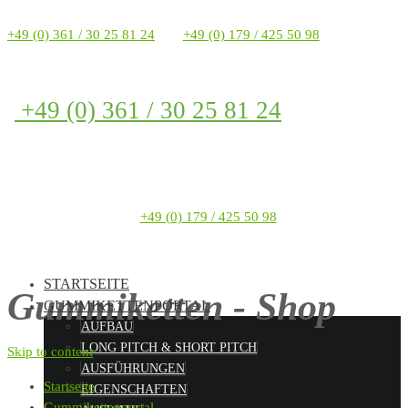
+49 (0) 361 / 30 25 81 24
+49 (0) 179 / 425 50 98
+49 (0) 361 / 30 25 81 24
+49 (0) 179 / 425 50 98
STARTSEITE
Gummiketten - Shop
GUMMIKETTENPORTAL
AUFBAU
LONG PITCH & SHORT PITCH
Skip to content
AUSFÜHRUNGEN
Startseite
EIGENSCHAFTEN
Gummikettenportal