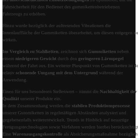
Fahrsicherheit für den Bediener des gummikettenbetriebenen
Fahrzeugs zu erhöhen.
Hinzu wurde bezüglich der auftretenden Vibrationen die
Innenlauffläche der Gummiketten überarbeitet, um diesen entgegen z
wirken.
Im Vergleich zu Stahlketten
, zeichnen sich
Gummiketten
neben
einem
niedrigeren Gewicht
durch den
geringeren Lärmpegel
während der Fahrt aus. Ein weiterer Pluspunkt von Gummiketten ist d
relativ
schonende Umgang mit dem Untergrund
während der
Anwendung.
Einen für uns besonderen Stellenwert – nimmt die
Nachhaltigkeit der
Qualität
unserer Produkte ein.
In dem Zusammenhang werden die
stabilen Produktionsprozesse
unserer Gummiketten in regelmäßigen Abständen analysiert und
gegebenenfalls weiterentwickelt. Trends in Hinblick auf neuartige
Fertigungstechnologien sowie Verfahren werden hierbei berücksichtigt
Eine
Warenausgangskontrolle
als Absicherungsmaßnahme bezüglich