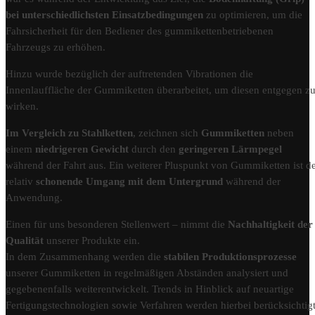
bei unterschiedlichsten Einsatzbedingungen
zu optimieren, um die
Fahrsicherheit für den Bediener des gummikettenbetriebenen
Fahrzeugs zu erhöhen.
Hinzu wurde bezüglich der auftretenden Vibrationen die
Innenlauffläche der Gummiketten überarbeitet, um diesen entgegen z
wirken.
Im Vergleich zu Stahlketten
, zeichnen sich
Gummiketten
neben
einem
niedrigeren Gewicht
durch den
geringeren Lärmpegel
während der Fahrt aus. Ein weiterer Pluspunkt von Gummiketten ist d
relativ
schonende Umgang mit dem Untergrund
während der
Anwendung.
Einen für uns besonderen Stellenwert – nimmt die
Nachhaltigkeit der
Qualität
unserer Produkte ein.
In dem Zusammenhang werden die
stabilen Produktionsprozesse
unserer Gummiketten in regelmäßigen Abständen analysiert und
gegebenenfalls weiterentwickelt. Trends in Hinblick auf neuartige
Fertigungstechnologien sowie Verfahren werden hierbei berücksichtigt