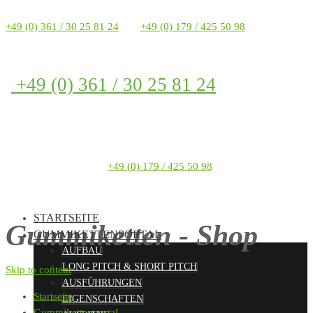
+49 (0) 361 / 30 25 81 24
+49 (0) 179 / 425 50 98
+49 (0) 361 / 30 25 81 24
+49 (0) 179 / 425 50 98
STARTSEITE
Gummiketten - Shop
GUMMIKETTENPORTAL
AUFBAU
LONG PITCH & SHORT PITCH
Skip to content
AUSFÜHRUNGEN
Startseite
EIGENSCHAFTEN
Gummikettenportal