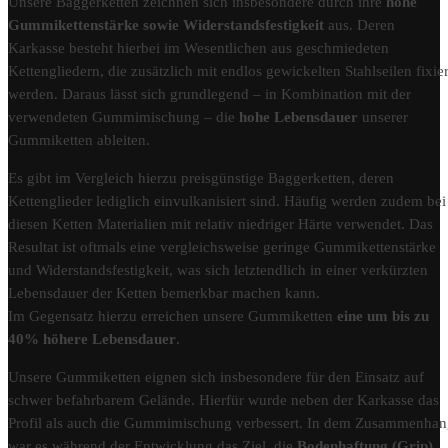
Unsere Baggerketten zeichnen sich insbesondere durch ihre
hohe
Gummikettenstärke sowie Widerstandsfestigkeit
aus. Deren
Karkasse besteht hierbei im Wesentlichen aus geschmiedeten
Kettengliedern, die zusätzlich mit endlos gewickelten Stahlseilen fixier
werden. Daraus lässt sich grundlegend – in Kombination mit der
verwendeten Gummimischung – die
hohe Lebensdauer
unserer
Gummiketten ableiten.
Es gibt im Vergleich hierzu preisgünstige Baggerketten, deren
Kettenglieder lediglich einvulkanisiert sind. Häufig werden zudem bei
diesen Ketten Materialien mit relativ niedriger Härte verwendet. Das
Resultat ist oftmals eine vergleichsweise geringe Gummikettenstärke
und Widerstandsfestigkeit, was sich letztendlich in einer verkürzten
Lebensdauer der Ketten bemerkbar machen kann.
Im Gegensatz hierzu erreichen unsere Gummiketten
eine um bis zu
40% höhere Lebensdauer
.
Unsere Gummiketten eignen sich insbesondere für den Einsatz auf
schwer befahrbarem Gelände. Hierfür wurde neben der Karkasse das
Profil als auch die Gummimischung verbessert. In dem Zusammenha
war es während der Entwicklung das Ziel, die
Bodenhaftung (Grip)