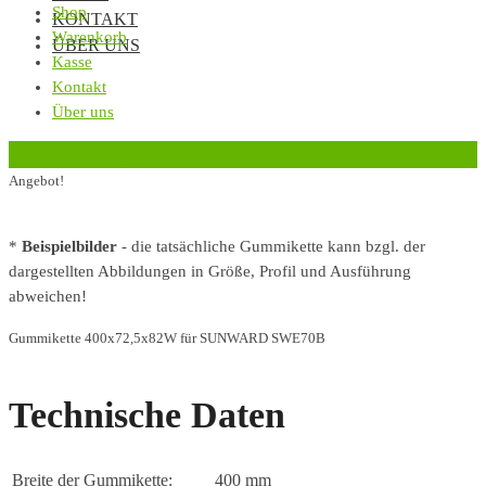
Shop
KONTAKT
Warenkorb
ÜBER UNS
Kasse
Kontakt
Über uns
‹
Zurück zur vorherigen Seite
Angebot!
*
Beispielbilder
- die tatsächliche Gummikette kann bzgl. der
dargestellten Abbildungen in Größe, Profil und Ausführung
abweichen!
Gummikette 400x72,5x82W für SUNWARD SWE70B
Technische Daten
Breite der Gummikette:
400 mm