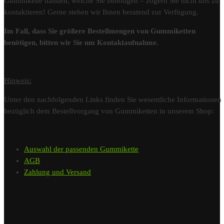
Gummikette handelt, welche Sie benötigen – zögern Sie nicht uns zu
kontaktieren! Gerne stehen wir Ihnen beratend zur Verfügung.
Im Fall, dass Sie größere Bestellmengen von Gummiketten
benötigen, bitten wir Sie um Kontaktaufnahme.
Hinweis:
Unter den nachfolgenden Links finden Sie wesentliche Informationen
bezüglich dem Bestellvorgang von Gummiketten in unserem Shop:
Auswahl der passenden Gummikette
AGB
Zahlung und Versand