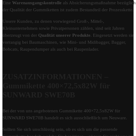
Eine
Warenausgangskontrolle
als Absicherungsmaßnahme bezüglich
der Qualität der Gummiketten ist zudem Bestandteil der Prozesskette.
Unsere Kunden, zu denen vorwiegend Groß-, Mittel-,
Kleinunternehmen sowie Privatpersonen zählen, sind seit Jahren
überzeugt von der
Qualität unserer Produkte
. Eingesetzt werden sie
vorrangig bei Baumaschinen, wie Mini- und Midibagger, Bagger,
Bobcats, Raupendumper als auch bei Raupenlader.
ZUSATZINFORMATIONEN –
Gummikette 400×72,5x82W für
SUNWARD SWE70B
Bei der von uns angebotenen Gummikette 400×72,5x82W für
SUNWARD SWE70B handelt es sich ausschließlich um Neuware.
Sollten Sie sich unschlüssig sein, ob es sich um die passende