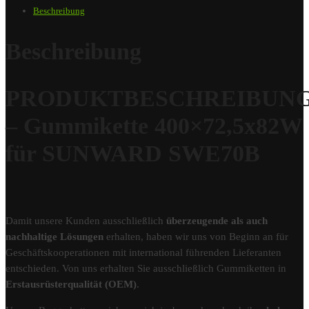
Beschreibung
Beschreibung
PRODUKTBESCHREIBUN
– Gummikette 400×72,5x82W
für SUNWARD SWE70B
Damit unsere Kunden ausschließlich
überzeugende als auch
nachhaltige Lösungen
erhalten, haben wir uns von Beginn an für
Geschäftskooperationen mit international führenden Lieferanten
entschieden. Von uns erhalten Sie ausschließlich Gummiketten in
Erstausrüsterqualität (OEM)
.