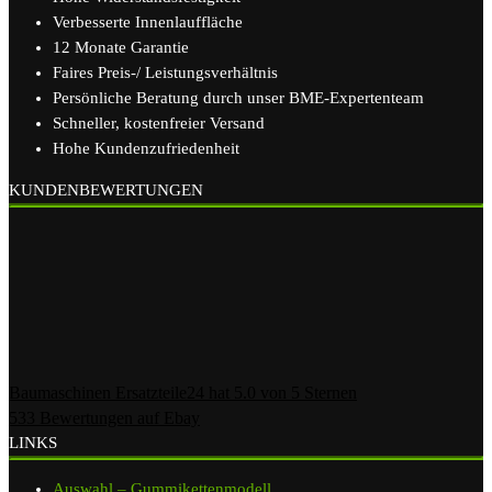
Verbesserte Innenlauffläche
12 Monate Garantie
Faires Preis-/ Leistungsverhältnis
Persönliche Beratung durch unser BME-Expertenteam
Schneller, kostenfreier Versand
Hohe Kundenzufriedenheit
KUNDENBEWERTUNGEN
Baumaschinen Ersatzteile24
hat
5.0
von
5
Sternen
533
Bewertungen auf Ebay
LINKS
Auswahl – Gummikettenmodell