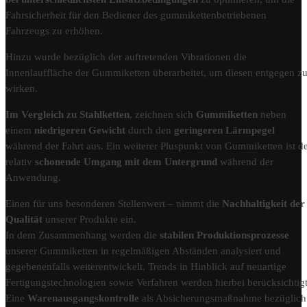
Fahrsicherheit für den Bediener des gummikettenbetriebenen
Fahrzeugs zu erhöhen.
Hinzu wurde bezüglich der auftretenden Vibrationen die
Innenlauffläche der Gummiketten überarbeitet, um diesen entgegen z
wirken.
Im Vergleich zu Stahlketten
, zeichnen sich
Gummiketten
neben
einem
niedrigeren Gewicht
durch den
geringeren Lärmpegel
während der Fahrt aus. Ein weiterer Pluspunkt von Gummiketten ist d
relativ
schonende Umgang mit dem Untergrund
während der
Anwendung.
Einen für uns besonderen Stellenwert – nimmt die
Nachhaltigkeit der
Qualität
unserer Produkte ein.
In dem Zusammenhang werden die
stabilen Produktionsprozesse
unserer Gummiketten in regelmäßigen Abständen analysiert und
gegebenenfalls weiterentwickelt. Trends in Hinblick auf neuartige
Fertigungstechnologien sowie Verfahren werden hierbei berücksichtigt
Eine
Warenausgangskontrolle
als Absicherungsmaßnahme bezüglich