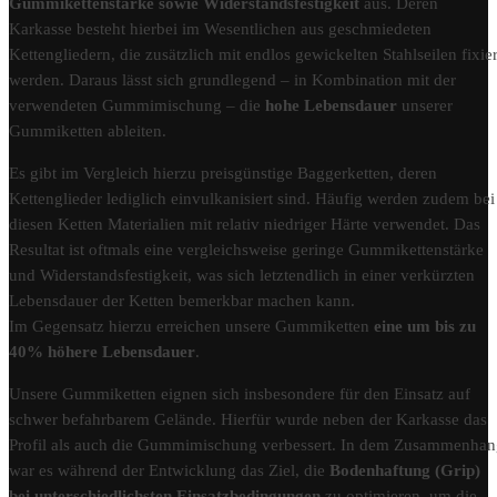
Gummikettenstärke sowie Widerstandsfestigkeit
aus. Deren
Karkasse besteht hierbei im Wesentlichen aus geschmiedeten
Kettengliedern, die zusätzlich mit endlos gewickelten Stahlseilen fixier
werden. Daraus lässt sich grundlegend – in Kombination mit der
verwendeten Gummimischung – die
hohe Lebensdauer
unserer
Gummiketten ableiten.
Es gibt im Vergleich hierzu preisgünstige Baggerketten, deren
Kettenglieder lediglich einvulkanisiert sind. Häufig werden zudem bei
diesen Ketten Materialien mit relativ niedriger Härte verwendet. Das
Resultat ist oftmals eine vergleichsweise geringe Gummikettenstärke
und Widerstandsfestigkeit, was sich letztendlich in einer verkürzten
Lebensdauer der Ketten bemerkbar machen kann.
Im Gegensatz hierzu erreichen unsere Gummiketten
eine um bis zu
40% höhere Lebensdauer
.
Unsere Gummiketten eignen sich insbesondere für den Einsatz auf
schwer befahrbarem Gelände. Hierfür wurde neben der Karkasse das
Profil als auch die Gummimischung verbessert. In dem Zusammenha
war es während der Entwicklung das Ziel, die
Bodenhaftung (Grip)
bei unterschiedlichsten Einsatzbedingungen
zu optimieren, um die