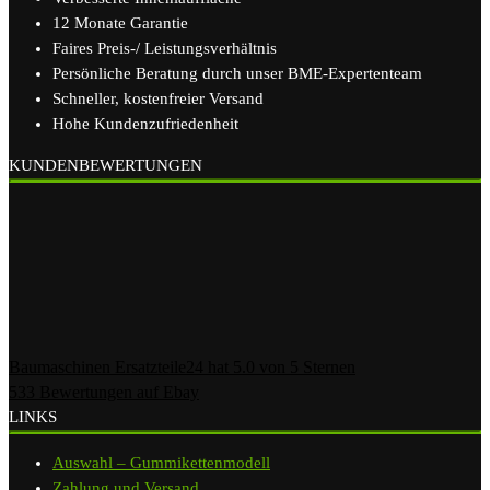
12 Monate Garantie
Faires Preis-/ Leistungsverhältnis
Persönliche Beratung durch unser BME-Expertenteam
Schneller, kostenfreier Versand
Hohe Kundenzufriedenheit
KUNDENBEWERTUNGEN
Baumaschinen Ersatzteile24
hat
5.0
von
5
Sternen
533
Bewertungen auf Ebay
LINKS
Auswahl – Gummikettenmodell
Zahlung und Versand