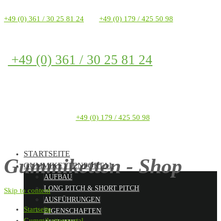
+49 (0) 361 / 30 25 81 24
+49 (0) 179 / 425 50 98
+49 (0) 361 / 30 25 81 24
+49 (0) 179 / 425 50 98
STARTSEITE
Gummiketten - Shop
GUMMIKETTENPORTAL
AUFBAU
LONG PITCH & SHORT PITCH
Skip to content
AUSFÜHRUNGEN
Startseite
EIGENSCHAFTEN
Gummikettenportal