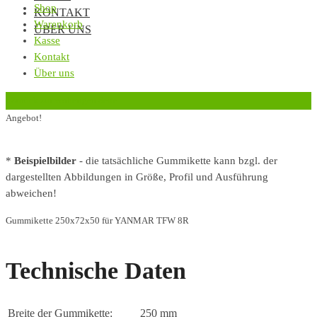
Shop
KONTAKT
Warenkorb
ÜBER UNS
Kasse
Kontakt
Über uns
‹
Zurück zur vorherigen Seite
Angebot!
*
Beispielbilder
- die tatsächliche Gummikette kann bzgl. der
dargestellten Abbildungen in Größe, Profil und Ausführung
abweichen!
Gummikette 250x72x50 für YANMAR TFW 8R
Technische Daten
Breite der Gummikette:
250 mm