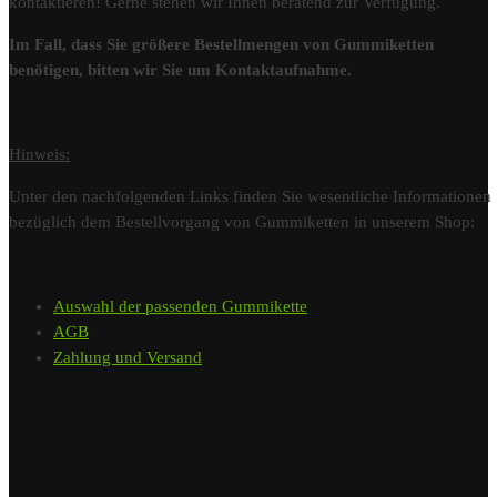
kontaktieren! Gerne stehen wir Ihnen beratend zur Verfügung.
Im Fall, dass Sie größere Bestellmengen von Gummiketten
benötigen, bitten wir Sie um Kontaktaufnahme.
Hinweis:
Unter den nachfolgenden Links finden Sie wesentliche Informationen
bezüglich dem Bestellvorgang von Gummiketten in unserem Shop:
Auswahl der passenden Gummikette
AGB
Zahlung und Versand