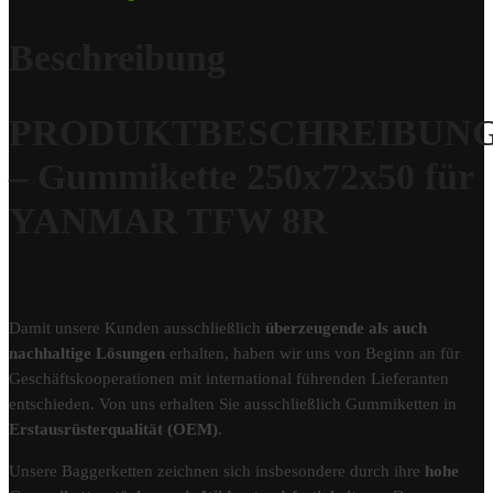
Beschreibung
PRODUKTBESCHREIBUN
– Gummikette 250x72x50 für
YANMAR TFW 8R
Damit unsere Kunden ausschließlich
überzeugende als auch
nachhaltige Lösungen
erhalten, haben wir uns von Beginn an für
Geschäftskooperationen mit international führenden Lieferanten
entschieden. Von uns erhalten Sie ausschließlich Gummiketten in
Erstausrüsterqualität (OEM)
.
Unsere Baggerketten zeichnen sich insbesondere durch ihre
hohe