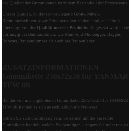
der Qualität der Gummiketten ist zudem Bestandteil der Prozesskette.
Unsere Kunden, zu denen vorwiegend Groß-, Mittel-,
Kleinunternehmen sowie Privatpersonen zählen, sind seit Jahren
überzeugt von der
Qualität unserer Produkte
. Eingesetzt werden sie
vorrangig bei Baumaschinen, wie Mini- und Midibagger, Bagger,
Bobcats, Raupendumper als auch bei Raupenlader.
ZUSATZINFORMATIONEN –
Gummikette 250x72x50 für YANMAR
TFW 8R
Bei der von uns angebotenen Gummikette 250x72x50 für YANMAR
TFW 8R handelt es sich ausschließlich um Neuware.
Sollten Sie sich unschlüssig sein, ob es sich um die passende
Gummikette handelt, welche Sie benötigen – zögern Sie nicht uns zu