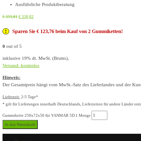
Ausführliche Produktberatung
€
355,81
€
330,82
Sparen Sie € 123,76 beim Kauf von 2 Gummiketten!
0
out of 5
inklusive 19% dt. MwSt. (Brutto),
Versand: kostenlos
Hinweis:
Der Gesamtpreis hängt vom MwSt.-Satz des Lieferlandes und der Kunde
Lieferzeit:
2-5 Tage*
* gilt für Lieferungen innerhalb Deutschlands, Lieferzeiten für andere Länder ent
Gummikette 250x72x50 für YANMAR 5D.1 Menge
In den Warenkorb