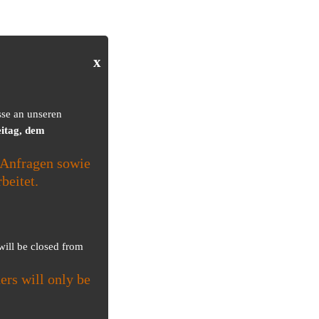
x
sse an unseren
itag, dem
Anfragen sowie
beitet.
 will be closed from
ers will only be