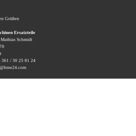
hen Grüßen
inen Ersatzteile
) Mathias Schmidt
70
t
 361 / 30 25 81 24
ice@bme24.com