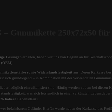
Gummikette 250x72x50 für
tige Lösungen
erhalten, haben wir uns von Beginn an für Geschäftskoop
ät (OEM)
.
mikettenstärke sowie Widerstandsfestigkeit
aus. Deren Karkasse best
s lässt sich grundlegend – in Kombination mit der verwendeten Gummimi
ieder lediglich einvulkanisiert sind. Häufig werden zudem bei diesen Ke
standsfestigkeit, was sich letztendlich in einer verkürzten Lebensdau
40% höhere Lebensdauer
.
chwer befahrbarem Gelände. Hierfür wurde neben der Karkasse das Pro