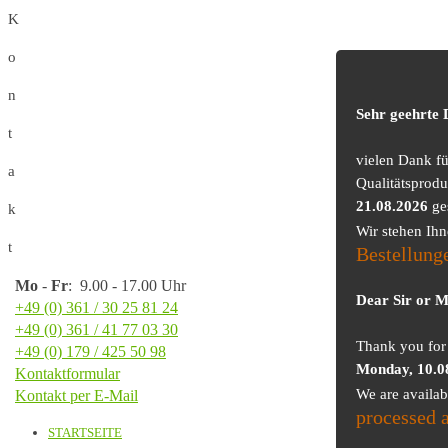
K
o
n
Sehr geehrte
t
vielen Dank f
a
Qualitätsprodu
21.08.2026
ge
k
Wir stehen Ih
t
Bestellung
Mo
-
Fr
: 9.00 - 17.00 Uhr
Dear Sir or 
+49 (0) 361 / 30 25 81 24
+49 (0) 361 / 41 77 03 30
Thank you for 
+49 (0) 179 / 425 50 98
Monday, 10.0
Kontaktformular
We are availa
Kontakt per E-Mail
processed 
STARTSEITE