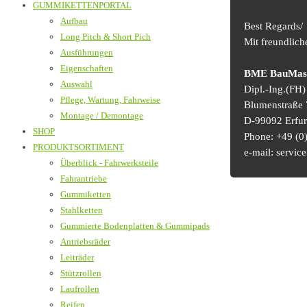
GUMMIKETTENPORTAL
Aufbau
Best Regards/
Long Pitch & Short Pich
Mit freundlic
Ausführungen
Eigenschaften
BME BauMasch
Auswahl
Dipl.-Ing.(FH
Pflege, Wartung, Fahrweise
Blumenstraße 
Montage / Demontage
D-99092 Erfur
SHOP
Phone: +49 (0)
PRODUKTSORTIMENT
e-mail: serv
Überblick - Fahrwerksteile
Fahrantriebe
Gummiketten
Stahlketten
Gummierte Bodenplatten & Gummipads
Antriebsräder
Leiträder
Stützrollen
Laufrollen
Reifen