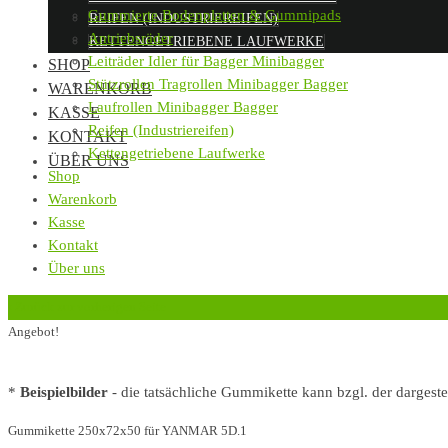
Gummierte Bodenplatten & Gummipads
REIFEN (INDUSTRIEREIFEN)
Antriebsräder
KETTENGETRIEBENE LAUFWERKE
Leiträder Idler für Bagger Minibagger
SHOP
Stützrollen Tragrollen Minibagger Bagger
WARENKORB
Laufrollen Minibagger Bagger
KASSE
Reifen (Industriereifen)
KONTAKT
Kettengetriebene Laufwerke
ÜBER UNS
Shop
Warenkorb
Kasse
Kontakt
Über uns
‹
Zurück zur vorherigen Seite
Angebot!
*
Beispielbilder
- die tatsächliche Gummikette kann bzgl. der dargest
Gummikette 250x72x50 für YANMAR 5D.1