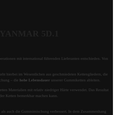
 YANMAR 5D.1
erationen mit international führenden Lieferanten entschieden. Von
eht hierbei im Wesentlichen aus geschmiedeten Kettengliedern, die
schung – die
hohe Lebensdauer
unserer Gummiketten ableiten.
tten Materialien mit relativ niedriger Härte verwendet. Das Resultat
er der Ketten bemerkbar machen kann.
fil als auch die Gummimischung verbessert. In dem Zusammenhang