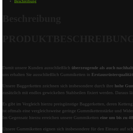
Beschreibung
Beschreibung
PRODUKTBESCHREIBUNG – 
Damit unsere Kunden ausschließlich
überzeugende als auch nachhal
uns erhalten Sie ausschließlich Gummiketten in
Erstausrüsterqualit
Unsere Baggerketten zeichnen sich insbesondere durch ihre
hohe Gum
zusätzlich mit endlos gewickelten Stahlseilen fixiert werden. Darau
Es gibt im Vergleich hierzu preisgünstige Baggerketten, deren Kettengl
ist oftmals eine vergleichsweise geringe Gummikettenstärke und Wider
Im Gegensatz hierzu erreichen unsere Gummiketten
eine um bis zu 
Unsere Gummiketten eignen sich insbesondere für den Einsatz auf s