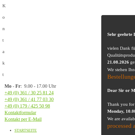
K
o
n
Sehr geehrte
t
vielen Dank f
a
Qualitätsprodu
21.08.2026
ge
k
Wir stehen Ih
t
Bestellung
Mo
-
Fr
: 9.00 - 17.00 Uhr
Dear Sir or 
+49 (0) 361 / 30 25 81 24
+49 (0) 361 / 41 77 03 30
Thank you for 
+49 (0) 179 / 425 50 98
Monday, 10.0
Kontaktformular
We are availa
Kontakt per E-Mail
processed 
STARTSEITE