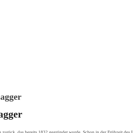
agger
agger
zurück, das bereits 1832 gegründet wurde. Schon in der Frühzeit des