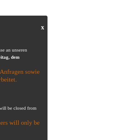
x
sse an unseren
itag, dem
Anfragen sowie
beitet.
 will be closed from
ers will only be