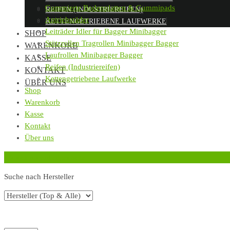
Gummierte Bodenplatten & Gummipads
REIFEN (INDUSTRIEREIFEN)
Antriebsräder
KETTENGETRIEBENE LAUFWERKE
Leiträder Idler für Bagger Minibagger
SHOP
Stützrollen Tragrollen Minibagger Bagger
WARENKORB
Laufrollen Minibagger Bagger
KASSE
Reifen (Industriereifen)
KONTAKT
Kettengetriebene Laufwerke
ÜBER UNS
Shop
Warenkorb
Kasse
Kontakt
Über uns
‹
Zurück zur vorherigen Seite
Suche nach Hersteller