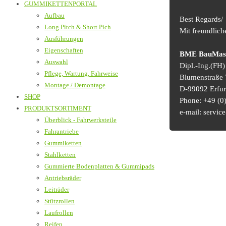
GUMMIKETTENPORTAL
Aufbau
Best Regards/
Long Pitch & Short Pich
Mit freundlic
Ausführungen
Eigenschaften
BME BauMasch
Auswahl
Dipl.-Ing.(FH
Pflege, Wartung, Fahrweise
Blumenstraße 
Montage / Demontage
D-99092 Erfur
SHOP
Phone: +49 (0)
PRODUKTSORTIMENT
e-mail: serv
Überblick - Fahrwerksteile
Fahrantriebe
Gummiketten
Stahlketten
Gummierte Bodenplatten & Gummipads
Antriebsräder
Leiträder
Stützrollen
Laufrollen
Reifen