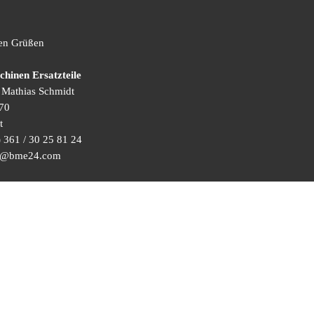
hen Grüßen
inen Ersatzteile
) Mathias Schmidt
70
t
 361 / 30 25 81 24
ice@bme24.com