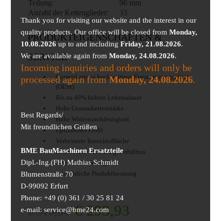
Teilung:
96 mm
Anzahl der Kettenglieder:
33
Thank you for visiting our website and the interest in our
quality products. Our office will be closed from
Monday,
PRODUKTEIGENSCHAFTEN &
10.08.2026
up to and including
Friday, 21.08.2026
.
We are available again from
SERVICE
Monday, 24.08.2026
.
Incoming inquiries and orders will only be
Gummikette in hochwertiger Erstausrüsterqualität
processed again from
Monday, 24.08.2026
.
(OEM)
Bis zu 40% höhere Lebensdauer
Hohe Gummikettenstärke
Best Regards/
Hohe Widerstandsfestigkeit
Mit freundlichen Grüßen
Optimiertes Profil
Verbesserte Innenlauffläche
BME BauMaschinen Ersatzteile
Faires Preis- / Leistungsverhältnis
Dipl.-Ing.(FH) Mathias Schmidt
Schnelle Lieferung!
Ausführliche Produktberatung
Blumenstraße 70
D-99092 Erfurt
Phone: +49 (0) 361 / 30 25 81 24
€
293,93
€
316,54
e-mail: service@bme24.com