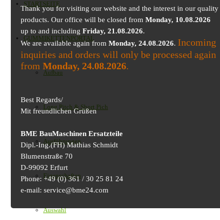
STARTSEITE
Thank you for visiting our website and the interest in our quality
products. Our office will be closed from
Monday, 10.08.2026
up to and including
Friday, 21.08.2026
.
GUMMIKETTENPORTAL
Incoming
We are available again from
Monday, 24.08.2026
.
inquiries and orders will only be processed again
from
Monday, 24.08.2026
.
Aufbau
Best Regards/
Long Pitch & Short Pich
Mit freundlichen Grüßen
BME BauMaschinen Ersatzteile
Ausführungen
Dipl.-Ing.(FH) Mathias Schmidt
Blumenstraße 70
D-99092 Erfurt
Eigenschaften
Phone: +49 (0) 361 / 30 25 81 24
e-mail: service@bme24.com
Auswahl