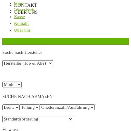
Shop
KONTAKT
Warenkorb
ÜBER UNS
Kasse
Kontakt
Über uns
‹
Zurück zur vorherigen Seite
Suche nach Hersteller
SUCHE NACH ABMAßEN
View as: