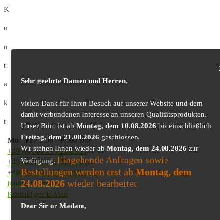
K
o
n
t
Sehr geehrte Damen und Herren,
a
k
vielen Dank für Ihren Besuch auf unserer Website und dem
damit verbundenen Interesse an unseren Qualitätsprodukten.
t
Unser Büro ist ab
Montag, dem 10.08.2026
bis einschließlich
Freitag, dem 21.08.2026
geschlossen.
Mo
-
Fr
: 9.00 - 17.00 Uhr
Wir stehen Ihnen wieder ab
Montag, dem 24.08.2026
zur
+49 (0) 361 / 30 25 81 24
Eingehende Anfragen sowie
Verfügung.
+49 (0) 361 / 41 77 03 30
Bestellungen werden erst ab
Montag, dem
+49 (0) 179 / 425 50 98
24.08.2026
wieder bearbeitet.
Kontaktformular
Kontakt per E-Mail
Dear Sir or Madam,