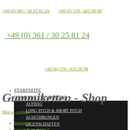
+49 (0) 361 / 30 25 81 24
+49 (0) 179 / 425 50 98
+49 (0) 361 / 30 25 81 24
+49 (0) 179 / 425 50 98
STARTSEITE
Gummiketten - Shop
GUMMIKETTENPORTAL
AUFBAU
LONG PITCH & SHORT PITCH
Skip to content
AUSFÜHRUNGEN
Startseite
EIGENSCHAFTEN
Gummikettenportal