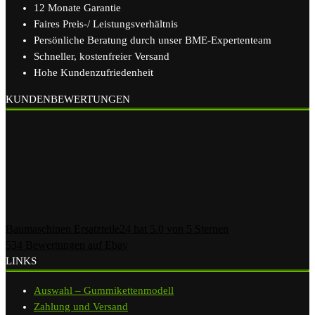
12 Monate Garantie
Faires Preis-/ Leistungsverhältnis
Persönliche Beratung durch unser BME-Expertenteam
Schneller, kostenfreier Versand
Hohe Kundenzufriedenheit
KUNDENBEWERTUNGEN
Baumaschinen Ersatzteile24
hat
5.0
von
5
Sternen
534
Bewertungen auf Ebay
LINKS
Auswahl – Gummikettenmodell
Zahlung und Versand