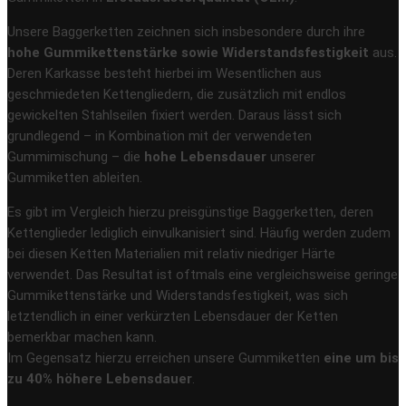
Unsere Baggerketten zeichnen sich insbesondere durch ihre
hohe Gummikettenstärke sowie Widerstandsfestigkeit
aus.
Deren Karkasse besteht hierbei im Wesentlichen aus
geschmiedeten Kettengliedern, die zusätzlich mit endlos
gewickelten Stahlseilen fixiert werden. Daraus lässt sich
grundlegend – in Kombination mit der verwendeten
Gummimischung – die
hohe Lebensdauer
unserer
Gummiketten ableiten.
Es gibt im Vergleich hierzu preisgünstige Baggerketten, deren
Kettenglieder lediglich einvulkanisiert sind. Häufig werden zudem
bei diesen Ketten Materialien mit relativ niedriger Härte
verwendet. Das Resultat ist oftmals eine vergleichsweise geringe
Gummikettenstärke und Widerstandsfestigkeit, was sich
letztendlich in einer verkürzten Lebensdauer der Ketten
bemerkbar machen kann.
Im Gegensatz hierzu erreichen unsere Gummiketten
eine um bis
zu 40% höhere Lebensdauer
.