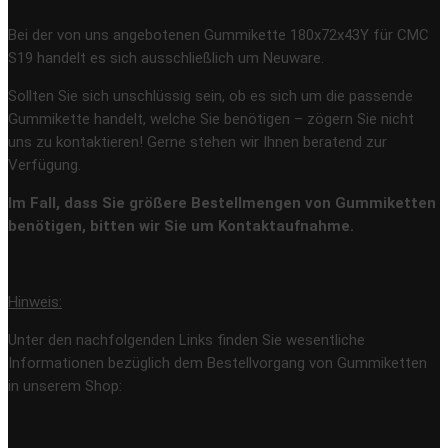
Bei der von uns angebotenen Gummikette 180x72x43Y für CMC
S19 handelt es sich ausschließlich um Neuware.
Sollten Sie sich unschlüssig sein, ob es sich um die passende
Gummikette handelt, welche Sie benötigen – zögern Sie nicht
uns zu kontaktieren! Gerne stehen wir Ihnen beratend zur
Verfügung.
Im Fall, dass Sie größere Bestellmengen von Gummiketten
benötigen, bitten wir Sie um Kontaktaufnahme.
Hinweis:
Unter den nachfolgenden Links finden Sie wesentliche
Informationen bezüglich dem Bestellvorgang von Gummiketten
in unserem Shop: