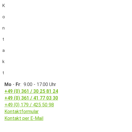
K
o
n
t
a
k
t
Mo
-
Fr
: 9.00 - 17.00 Uhr
+49 (0) 361 / 30 25 81 24
+49 (0) 361 / 41 77 03 30
+49 (0) 179 / 425 50 98
Kontaktformular
Kontakt per E-Mail