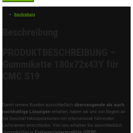
Beschreibung
Beschreibung
PRODUKTBESCHREIBUNG –
Gummikette 180x72x43Y für
CMC S19
Damit unsere Kunden ausschließlich
überzeugende als auch
nachhaltige Lösungen
erhalten, haben wir uns von Beginn an
für Geschäftskooperationen mit international führenden
Lieferanten entschieden. Von uns erhalten Sie ausschließlich
Gummiketten in
Erstausrüsterqualität (OEM)
.