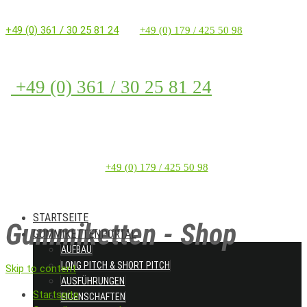
+49 (0) 361 / 30 25 81 24
+49 (0) 179 / 425 50 98
+49 (0) 361 / 30 25 81 24
+49 (0) 179 / 425 50 98
STARTSEITE
Gummiketten - Shop
GUMMIKETTENPORTAL
AUFBAU
LONG PITCH & SHORT PITCH
Skip to content
AUSFÜHRUNGEN
Startseite
EIGENSCHAFTEN