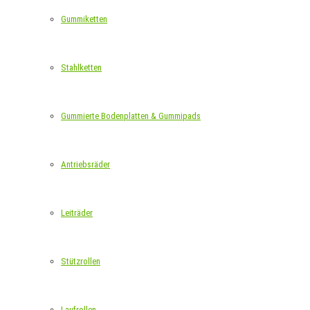
Gummiketten
Stahlketten
Gummierte Bodenplatten & Gummipads
Antriebsräder
Leiträder
Stützrollen
Laufrollen