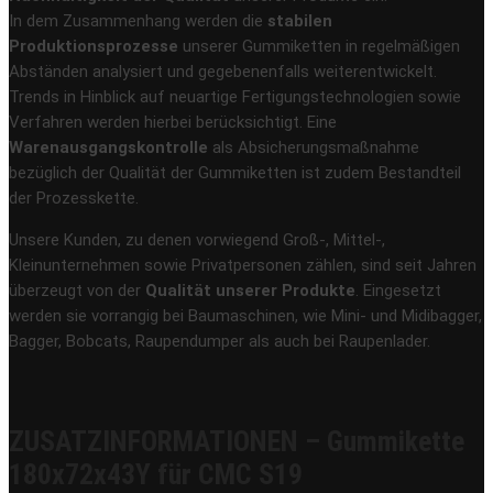
In dem Zusammenhang werden die
stabilen
Produktionsprozesse
unserer Gummiketten in regelmäßigen
Abständen analysiert und gegebenenfalls weiterentwickelt.
Trends in Hinblick auf neuartige Fertigungstechnologien sowie
Verfahren werden hierbei berücksichtigt. Eine
Warenausgangskontrolle
als Absicherungsmaßnahme
bezüglich der Qualität der Gummiketten ist zudem Bestandteil
der Prozesskette.
Unsere Kunden, zu denen vorwiegend Groß-, Mittel-,
Kleinunternehmen sowie Privatpersonen zählen, sind seit Jahren
überzeugt von der
Qualität unserer Produkte
. Eingesetzt
werden sie vorrangig bei Baumaschinen, wie Mini- und Midibagger,
Bagger, Bobcats, Raupendumper als auch bei Raupenlader.
ZUSATZINFORMATIONEN – Gummikette
180x72x43Y für CMC S19