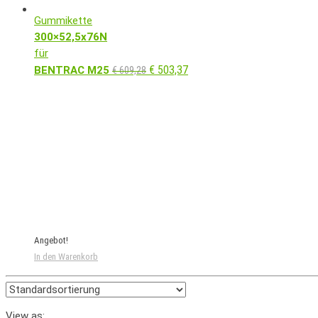
Gummikette
300×52,5x76N
für
€
503,37
BENTRAC M25
€
609,28
Angebot!
In den Warenkorb
View as: