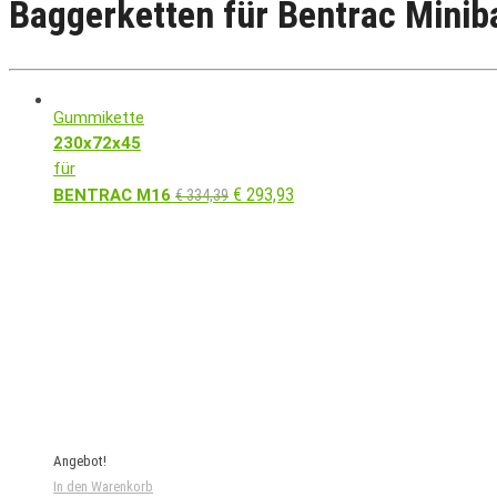
Baggerketten für Bentrac Minib
Gummikette
230x72x45
für
€
293,93
BENTRAC M16
€
334,39
Angebot!
In den Warenkorb