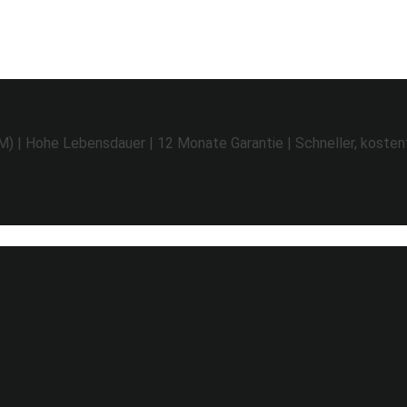
EM)
|
Hohe Lebensdauer
|
12 Monate Garantie
|
Schneller, kosten