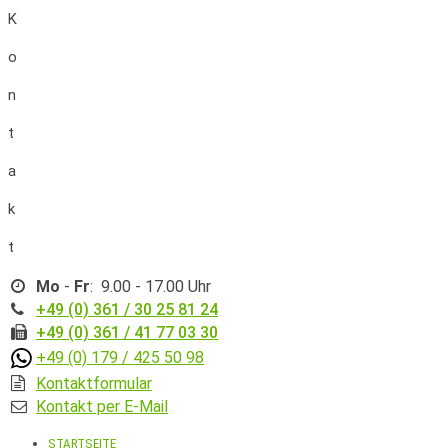
K
o
n
t
a
k
t
Mo
-
Fr
: 9.00 - 17.00 Uhr
+49 (0) 361 / 30 25 81 24
+49 (0) 361 / 41 77 03 30
+49 (0) 179 / 425 50 98
Kontaktformular
Kontakt per E-Mail
STARTSEITE