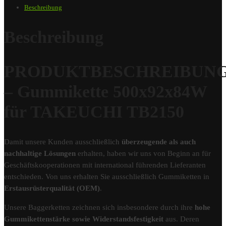
Beschreibung
Beschreibung
PRODUKTBESCHREIBUN
– Gummikette 500x92x84W
für TAKEUCHI TB2150
Damit unsere Kunden ausschließlich
überzeugende als auch
nachhaltige Lösungen
erhalten, haben wir uns von Beginn an für
Geschäftskooperationen mit international führenden Lieferanten
entschieden. Von uns erhalten Sie ausschließlich Gummiketten in
Erstausrüsterqualität (OEM)
.
Unsere Baggerketten zeichnen sich insbesondere durch ihre
hohe
Gummikettenstärke sowie Widerstandsfestigkeit
aus. Deren