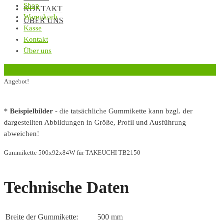
Shop
KONTAKT
Warenkorb
ÜBER UNS
Kasse
Kontakt
Über uns
‹
Zurück zur vorherigen Seite
Angebot!
*
Beispielbilder
- die tatsächliche Gummikette kann bzgl. der
dargestellten Abbildungen in Größe, Profil und Ausführung
abweichen!
Gummikette 500x92x84W für TAKEUCHI TB2150
Technische Daten
Breite der Gummikette:
500 mm