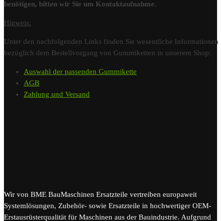
benötigen, bitten wir Sie um Kontaktaufnahme.
Hinweis:
Unter den nachfolgenden Links finden Sie wesentliche Informationen
bezüglich dem Bestellvorgang von Gummiketten in unserem Shop:
Auswahl der passenden Gummikette
AGB
Zahlung und Versand
Wir von BME BauMaschinen Ersatzteile vertreiben europaweit
Systemlösungen, Zubehör- sowie Ersatzteile in hochwertiger OEM-
Erstausrüsterqualität für Maschinen aus der Bauindustrie. Aufgrund