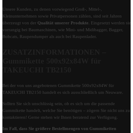
Unsere Kunden, zu denen vorwiegend Groß-, Mittel-,
Kleinunternehmen sowie Privatpersonen zählen, sind seit Jahren
überzeugt von der
Qualität unserer Produkte
. Eingesetzt werden sie
vorrangig bei Baumaschinen, wie Mini- und Midibagger, Bagger,
Bobcats, Raupendumper als auch bei Raupenlader.
ZUSATZINFORMATIONEN –
Gummikette 500x92x84W für
TAKEUCHI TB2150
Bei der von uns angebotenen Gummikette 500x92x84W für
TAKEUCHI TB2150 handelt es sich ausschließlich um Neuware.
Sollten Sie sich unschlüssig sein, ob es sich um die passende
Gummikette handelt, welche Sie benötigen – zögern Sie nicht uns zu
kontaktieren! Gerne stehen wir Ihnen beratend zur Verfügung.
Im Fall, dass Sie größere Bestellmengen von Gummiketten