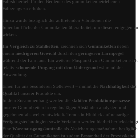
Fahrsicherheit für den Bediener des gummikettenbetriebenen
Fahrzeugs zu erhöhen.
Hinzu wurde bezüglich der auftretenden Vibrationen die
Innenlauffläche der Gummiketten überarbeitet, um diesen entgegen z
wirken.
Im Vergleich zu Stahlketten
, zeichnen sich
Gummiketten
neben
einem
niedrigeren Gewicht
durch den
geringeren Lärmpegel
während der Fahrt aus. Ein weiterer Pluspunkt von Gummiketten ist d
relativ
schonende Umgang mit dem Untergrund
während der
Anwendung.
Einen für uns besonderen Stellenwert – nimmt die
Nachhaltigkeit der
Qualität
unserer Produkte ein.
In dem Zusammenhang werden die
stabilen Produktionsprozesse
unserer Gummiketten in regelmäßigen Abständen analysiert und
gegebenenfalls weiterentwickelt. Trends in Hinblick auf neuartige
Fertigungstechnologien sowie Verfahren werden hierbei berücksichtigt
Eine
Warenausgangskontrolle
als Absicherungsmaßnahme bezüglich
der Qualität der Gummiketten ist zudem Bestandteil der Prozesskette.