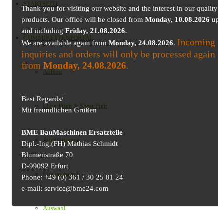
STARTSEITE
Thank you for visiting our website and the interest in our quality
products. Our office will be closed from
Monday, 10.08.2026
up
and including
Friday, 21.08.2026
.
GUMMIKETTENPORTAL
Incoming
We are available again from
Monday, 24.08.2026
.
inquiries and orders will only be processed again
from
Monday, 24.08.2026
.
Aufbau
Best Regards/
Long Pitch & Short Pich
Mit freundlichen Grüßen
BME BauMaschinen Ersatzteile
Ausführungen
Dipl.-Ing.(FH) Mathias Schmidt
Blumenstraße 70
D-99092 Erfurt
Eigenschaften
Phone: +49 (0) 361 / 30 25 81 24
e-mail: service@bme24.com
Auswahl