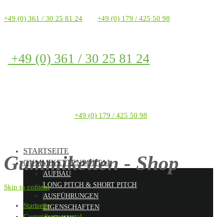
+49 (0) 361 / 30 25 81 24
+49 (0) 179 / 425 50 98
+49 (0) 361 / 30 25 81 24
+49 (0) 179 / 425 50 98
STARTSEITE
Gummiketten - Shop
GUMMIKETTENPORTAL
AUFBAU
LONG PITCH & SHORT PITCH
Skip to content
AUSFÜHRUNGEN
Startseite
EIGENSCHAFTEN
Gummikettenportal