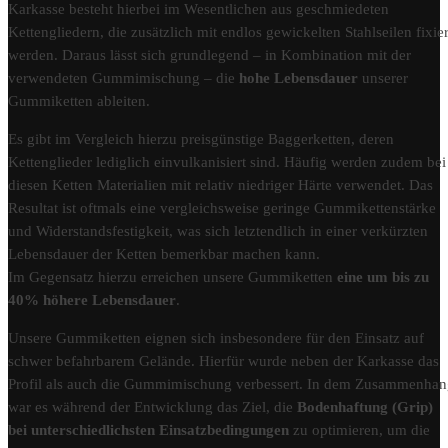
Karkasse besteht hierbei im Wesentlichen aus geschmiedeten
Kettengliedern, die zusätzlich mit endlos gewickelten Stahlseilen fixier
werden. Daraus lässt sich grundlegend – in Kombination mit der
verwendeten Gummimischung – die
hohe Lebensdauer
unserer
Gummiketten ableiten.
Es gibt im Vergleich hierzu preisgünstige Baggerketten, deren
Kettenglieder lediglich einvulkanisiert sind. Häufig werden zudem bei
diesen Ketten Materialien mit relativ niedriger Härte verwendet. Das
Resultat ist oftmals eine vergleichsweise geringe Gummikettenstärke
und Widerstandsfestigkeit, was sich letztendlich in einer verkürzten
Lebensdauer der Ketten bemerkbar machen kann.
Im Gegensatz hierzu erreichen unsere Gummiketten
eine um bis zu
40% höhere Lebensdauer
.
Unsere Gummiketten eignen sich insbesondere für den Einsatz auf
schwer befahrbarem Gelände. Hierfür wurde neben der Karkasse das
Profil als auch die Gummimischung verbessert. In dem Zusammenha
war es während der Entwicklung das Ziel, die
Bodenhaftung (Grip)
bei unterschiedlichsten Einsatzbedingungen
zu optimieren, um die