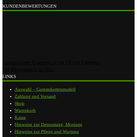
KUNDENBEWERTUNGEN
Baumaschinen Ersatzteile24
hat
5.0
von
5
Sternen
534
Bewertungen auf Ebay
LINKS
Auswahl – Gummikettenmodell
Zahlung und Versand
Shop
Warenkorb
Kasse
Hinweise zur Demontage, Montage
Hinweise zur Pflege und Wartung