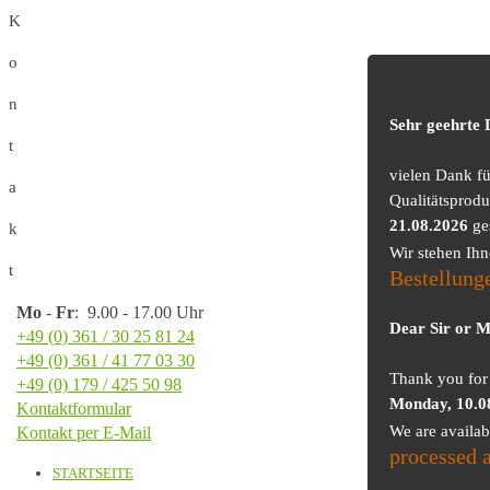
K
o
n
Sehr geehrte
t
vielen Dank f
a
Qualitätsprodu
21.08.2026
ge
k
Wir stehen Ih
t
Bestellung
Mo
-
Fr
: 9.00 - 17.00 Uhr
Dear Sir or 
+49 (0) 361 / 30 25 81 24
+49 (0) 361 / 41 77 03 30
Thank you for 
+49 (0) 179 / 425 50 98
Monday, 10.0
Kontaktformular
We are availa
Kontakt per E-Mail
processed 
STARTSEITE