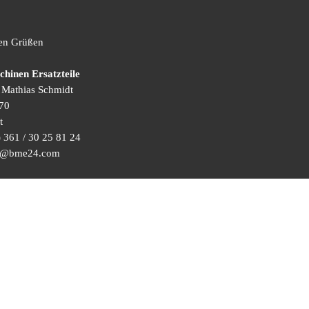
hen Grüßen
inen Ersatzteile
) Mathias Schmidt
70
t
 361 / 30 25 81 24
ice@bme24.com