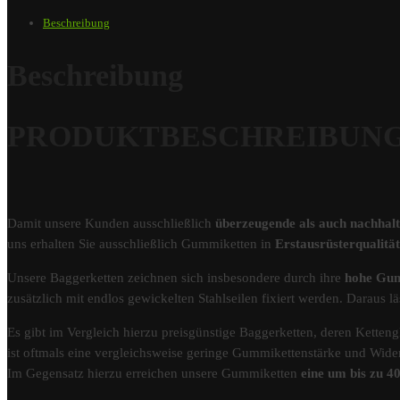
Beschreibung
Beschreibung
PRODUKTBESCHREIBUNG – 
Damit unsere Kunden ausschließlich
überzeugende als auch nachhal
uns erhalten Sie ausschließlich Gummiketten in
Erstausrüsterqualit
Unsere Baggerketten zeichnen sich insbesondere durch ihre
hohe Gum
zusätzlich mit endlos gewickelten Stahlseilen fixiert werden. Darau
Es gibt im Vergleich hierzu preisgünstige Baggerketten, deren Kettengl
ist oftmals eine vergleichsweise geringe Gummikettenstärke und Wider
Im Gegensatz hierzu erreichen unsere Gummiketten
eine um bis zu 