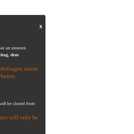
x
sse an unseren
itag, dem
Anfragen sowie
beitet.
 will be closed from
ers will only be