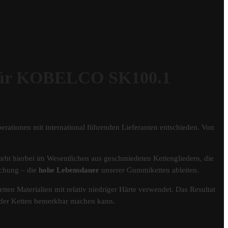
ür KOBELCO SK100.1
erationen mit international führenden Lieferanten entschieden. Von
eht hierbei im Wesentlichen aus geschmiedeten Kettengliedern, die
schung – die
hohe Lebensdauer
unserer Gummiketten ableiten.
tten Materialien mit relativ niedriger Härte verwendet. Das Resultat
er der Ketten bemerkbar machen kann.