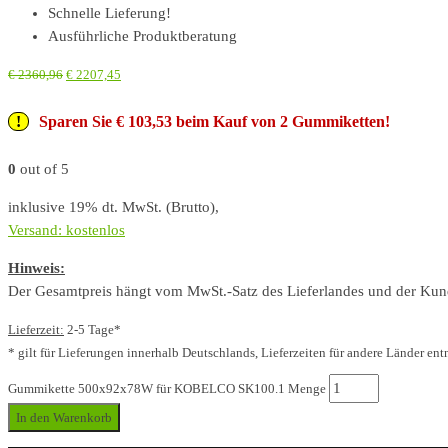
Schnelle Lieferung!
Ausführliche Produktberatung
€
2360,96
€
2207,45
Sparen Sie € 103,53 beim Kauf von 2 Gummiketten!
0
out of 5
inklusive 19% dt. MwSt. (Brutto),
Versand: kostenlos
Hinweis:
Der Gesamtpreis hängt vom MwSt.-Satz des Lieferlandes und der Kunde
Lieferzeit:
2-5 Tage*
* gilt für Lieferungen innerhalb Deutschlands, Lieferzeiten für andere Länder ent
Gummikette 500x92x78W für KOBELCO SK100.1 Menge
In den Warenkorb