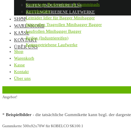
Gummierte Bodenplatten & Gummipads
REIFEN (INDUSTRIEREIFEN)
Antriebsräder
KETTENGETRIEBENE LAUFWERKE
Leiträder Idler für Bagger Minibagger
SHOP
Stützrollen Tragrollen Minibagger Bagger
WARENKORB
Laufrollen Minibagger Bagger
KASSE
Reifen (Industriereifen)
KONTAKT
Kettengetriebene Laufwerke
ÜBER UNS
Shop
Warenkorb
Kasse
Kontakt
Über uns
‹
Zurück zur vorherigen Seite
Angebot!
*
Beispielbilder
- die tatsächliche Gummikette kann bzgl. der dargest
Gummikette 500x92x78W für KOBELCO SK100.1