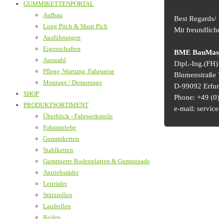
GUMMIKETTENPORTAL
Aufbau
Best Regards/
Long Pitch & Short Pich
Mit freundlic
Ausführungen
Eigenschaften
BME BauMasch
Auswahl
Dipl.-Ing.(FH
Pflege, Wartung, Fahrweise
Blumenstraße 
Montage / Demontage
D-99092 Erfur
SHOP
Phone: +49 (0)
PRODUKTSORTIMENT
e-mail: serv
Überblick - Fahrwerksteile
Fahrantriebe
Gummiketten
Stahlketten
Gummierte Bodenplatten & Gummipads
Antriebsräder
Leiträder
Stützrollen
Laufrollen
Reifen