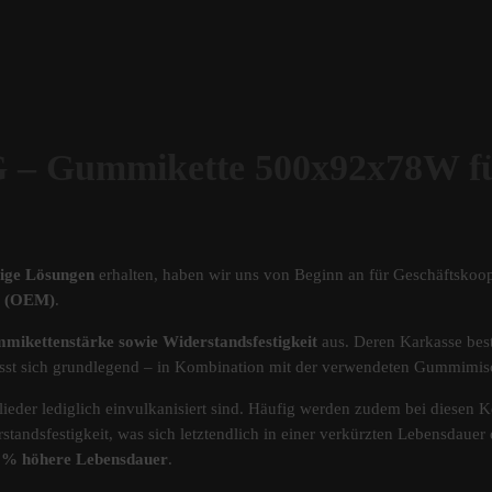
Gummikette 500x92x78W f
tige Lösungen
erhalten, haben wir uns von Beginn an für Geschäftskoop
ät (OEM)
.
mikettenstärke sowie Widerstandsfestigkeit
aus. Deren Karkasse best
s lässt sich grundlegend – in Kombination mit der verwendeten Gummimi
ieder lediglich einvulkanisiert sind. Häufig werden zudem bei diesen Ke
standsfestigkeit, was sich letztendlich in einer verkürzten Lebensdau
40% höhere Lebensdauer
.