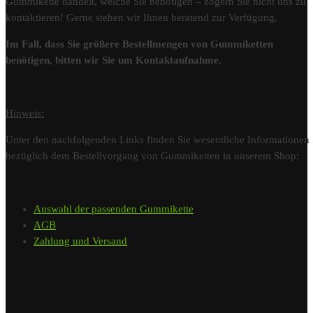
Gummikette handelt, welche Sie benötigen – zögern Sie nicht uns zu
kontaktieren! Gerne stehen wir Ihnen beratend zur Verfügung.
Im Fall, dass Sie größere Bestellmengen von Gummiketten
benötigen, bitten wir Sie um Kontaktaufnahme.
Hinweis:
Unter den nachfolgenden Links finden Sie wesentliche Informationen
bezüglich dem Bestellvorgang von Gummiketten in unserem Shop:
Auswahl der passenden Gummikette
AGB
Zahlung und Versand