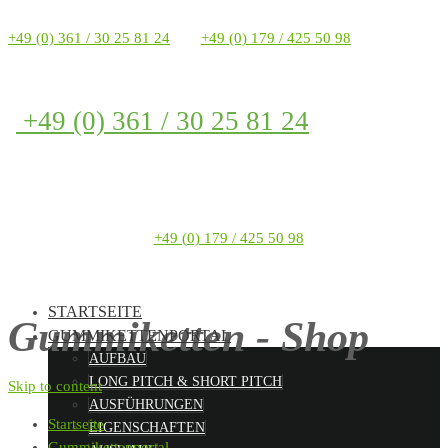
+49 (0) 361 / 30 25 81 24
+49 (0) 179 / 425 50 98
+49 (0) 361 / 30 25 81 24
+49 (0) 179 / 425 50 98
STARTSEITE
Gummiketten - Shop
GUMMIKETTENPORTAL
AUFBAU
LONG PITCH & SHORT PITCH
Skip to content
AUSFÜHRUNGEN
Startseite
EIGENSCHAFTEN
Gummikettenportal