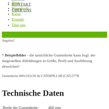
Shop
KONTAKT
Warenkorb
ÜBER UNS
Kasse
Kontakt
Über uns
‹
Zurück zur vorherigen Seite
Angebot!
*
Beispielbilder
- die tatsächliche Gummikette kann bzgl. der
dargestellten Abbildungen in Größe, Profil und Ausführung
abweichen!
Gummikette 460x102x56 für CATERPILLAR (CAT) 277B
Technische Daten
Breite der Gummikette:
460 mm