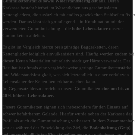
Gummikettenstärke sowie Widerstandsfestigkeit
aus. Deren
Karkasse besteht hierbei im Wesentlichen aus geschmiedeten
Kettengliedern, die zusätzlich mit endlos gewickelten Stahlseilen fixier
werden. Daraus lässt sich grundlegend – in Kombination mit der
verwendeten Gummimischung – die
hohe Lebensdauer
unserer
Gummiketten ableiten.
Es gibt im Vergleich hierzu preisgünstige Baggerketten, deren
Kettenglieder lediglich einvulkanisiert sind. Häufig werden zudem bei
diesen Ketten Materialien mit relativ niedriger Härte verwendet. Das
Resultat ist oftmals eine vergleichsweise geringe Gummikettenstärke
und Widerstandsfestigkeit, was sich letztendlich in einer verkürzten
Lebensdauer der Ketten bemerkbar machen kann.
Im Gegensatz hierzu erreichen unsere Gummiketten
eine um bis zu
40% höhere Lebensdauer
.
Unsere Gummiketten eignen sich insbesondere für den Einsatz auf
schwer befahrbarem Gelände. Hierfür wurde neben der Karkasse das
Profil als auch die Gummimischung verbessert. In dem Zusammenha
war es während der Entwicklung das Ziel, die
Bodenhaftung (Grip)
bei unterschiedlichsten Einsatzbedingungen
zu optimieren, um die