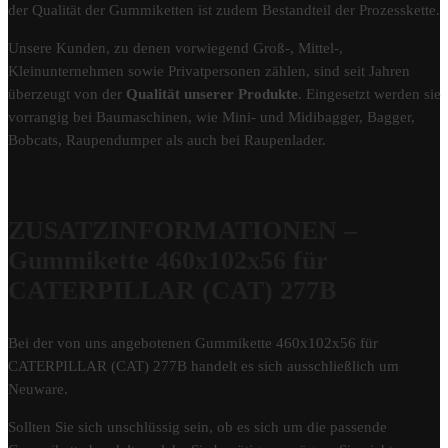
der Qualität der Gummiketten ist zudem Bestandteil der Prozesskette.
Unsere Kunden, zu denen vorwiegend Groß-, Mittel-,
Kleinunternehmen sowie Privatpersonen zählen, sind seit Jahren
überzeugt von der
Qualität unserer Produkte
. Eingesetzt werden sie
vorrangig bei Baumaschinen, wie Mini- und Midibagger, Bagger,
Bobcats, Raupendumper als auch bei Raupenlader.
ZUSATZINFORMATIONEN –
Gummikette 460x102x56 für
CATERPILLAR (CAT) 277B
Bei der von uns angebotenen Gummikette 460x102x56 für
CATERPILLAR (CAT) 277B handelt es sich ausschließlich um
Neuware.
Sollten Sie sich unschlüssig sein, ob es sich um die passende