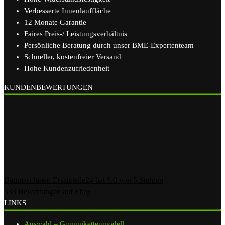
Verbesserte Innenlauffläche
12 Monate Garantie
Faires Preis-/ Leistungsverhältnis
Persönliche Beratung durch unser BME-Expertenteam
Schneller, kostenfreier Versand
Hohe Kundenzufriedenheit
KUNDENBEWERTUNGEN
Baumaschinen Ersatzteile24
hat
5.0
von
5
Sternen
533
Bewertungen auf Ebay
LINKS
Auswahl – Gummikettenmodell