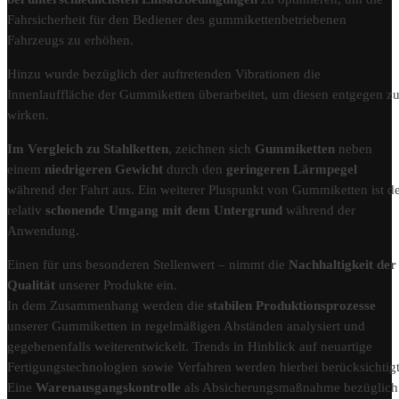
Fahrsicherheit für den Bediener des gummikettenbetriebenen
Fahrzeugs zu erhöhen.
Hinzu wurde bezüglich der auftretenden Vibrationen die
Innenlauffläche der Gummiketten überarbeitet, um diesen entgegen z
wirken.
Im Vergleich zu Stahlketten
, zeichnen sich
Gummiketten
neben
einem
niedrigeren Gewicht
durch den
geringeren Lärmpegel
während der Fahrt aus. Ein weiterer Pluspunkt von Gummiketten ist d
relativ
schonende Umgang mit dem Untergrund
während der
Anwendung.
Einen für uns besonderen Stellenwert – nimmt die
Nachhaltigkeit der
Qualität
unserer Produkte ein.
In dem Zusammenhang werden die
stabilen Produktionsprozesse
unserer Gummiketten in regelmäßigen Abständen analysiert und
gegebenenfalls weiterentwickelt. Trends in Hinblick auf neuartige
Fertigungstechnologien sowie Verfahren werden hierbei berücksichtigt
Eine
Warenausgangskontrolle
als Absicherungsmaßnahme bezüglich