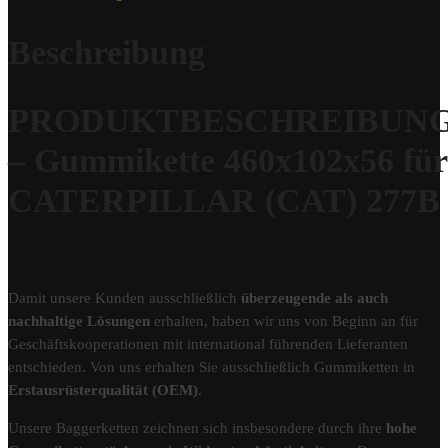
Beschreibung
PRODUKTBESCHREIBUN
– Gummikette 460x102x56 für
CATERPILLAR (CAT) 277B
Damit unsere Kunden ausschließlich
überzeugende als auch
nachhaltige Lösungen
erhalten, haben wir uns von Beginn an für
Geschäftskooperationen mit international führenden Lieferanten
entschieden. Von uns erhalten Sie ausschließlich Gummiketten in
Erstausrüsterqualität (OEM)
.
Unsere Baggerketten zeichnen sich insbesondere durch ihre
hohe