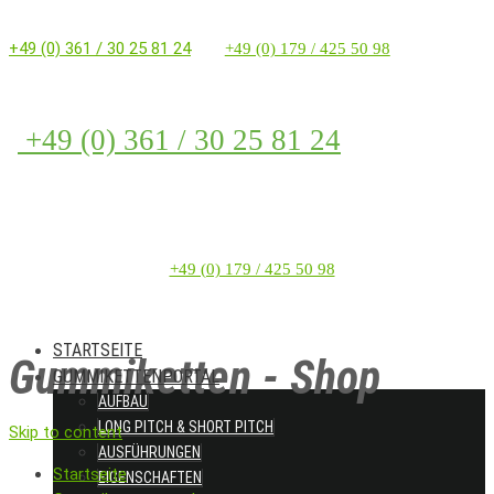
+49 (0) 361 / 30 25 81 24
+49 (0) 179 / 425 50 98
+49 (0) 361 / 30 25 81 24
+49 (0) 179 / 425 50 98
STARTSEITE
Gummiketten - Shop
GUMMIKETTENPORTAL
AUFBAU
LONG PITCH & SHORT PITCH
Skip to content
AUSFÜHRUNGEN
Startseite
EIGENSCHAFTEN