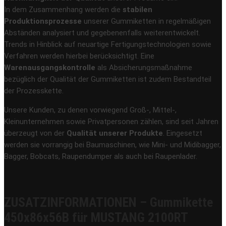
In dem Zusammenhang werden die
stabilen
Produktionsprozesse
unserer Gummiketten in regelmäßigen
Abständen analysiert und gegebenenfalls weiterentwickelt.
Trends in Hinblick auf neuartige Fertigungstechnologien sowie
Verfahren werden hierbei berücksichtigt. Eine
Warenausgangskontrolle
als Absicherungsmaßnahme
bezüglich der Qualität der Gummiketten ist zudem Bestandteil
der Prozesskette.
Unsere Kunden, zu denen vorwiegend Groß-, Mittel-,
Kleinunternehmen sowie Privatpersonen zählen, sind seit Jahren
überzeugt von der
Qualität unserer Produkte
. Eingesetzt
werden sie vorrangig bei Baumaschinen, wie Mini- und Midibagger,
Bagger, Bobcats, Raupendumper als auch bei Raupenlader.
ZUSATZINFORMATIONEN – Gummikette
450x86x56B für MUSTANG 2100RT