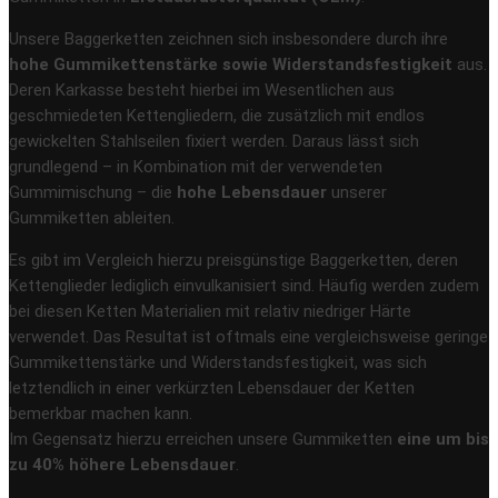
Unsere Baggerketten zeichnen sich insbesondere durch ihre
hohe Gummikettenstärke sowie Widerstandsfestigkeit
aus.
Deren Karkasse besteht hierbei im Wesentlichen aus
geschmiedeten Kettengliedern, die zusätzlich mit endlos
gewickelten Stahlseilen fixiert werden. Daraus lässt sich
grundlegend – in Kombination mit der verwendeten
Gummimischung – die
hohe Lebensdauer
unserer
Gummiketten ableiten.
Es gibt im Vergleich hierzu preisgünstige Baggerketten, deren
Kettenglieder lediglich einvulkanisiert sind. Häufig werden zudem
bei diesen Ketten Materialien mit relativ niedriger Härte
verwendet. Das Resultat ist oftmals eine vergleichsweise geringe
Gummikettenstärke und Widerstandsfestigkeit, was sich
letztendlich in einer verkürzten Lebensdauer der Ketten
bemerkbar machen kann.
Im Gegensatz hierzu erreichen unsere Gummiketten
eine um bis
zu 40% höhere Lebensdauer
.