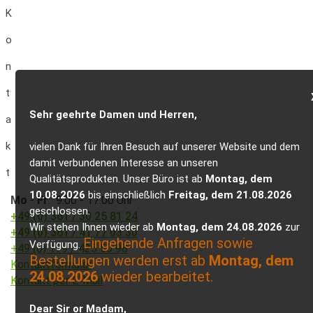
K
o
n
t
Sehr geehrte Damen und Herren,
a
k
vielen Dank für Ihren Besuch auf unserer Website und dem
damit verbundenen Interesse an unseren
t
Qualitätsprodukten. Unser Büro ist ab
Montag, dem
10.08.2026
bis einschließlich
Freitag, dem 21.08.2026
Mo
-
Fr
: 9.00 - 17.00 Uhr
geschlossen.
+49 (0) 361 / 30 25 81 24
Wir stehen Ihnen wieder ab
Montag, dem 24.08.2026
zur
+49 (0) 361 / 41 77 03 30
Eingehende Anfragen sowie
Verfügung.
+49 (0) 179 / 425 50 98
Bestellungen werden erst ab
Montag, dem
Kontaktformular
24.08.2026
wieder bearbeitet.
Kontakt per E-Mail
Dear Sir or Madam,