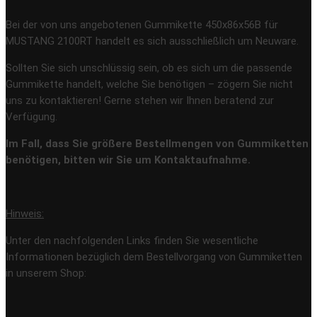
Bei der von uns angebotenen Gummikette 450x86x56B für
MUSTANG 2100RT handelt es sich ausschließlich um Neuware.
Sollten Sie sich unschlüssig sein, ob es sich um die passende
Gummikette handelt, welche Sie benötigen – zögern Sie nicht
uns zu kontaktieren! Gerne stehen wir Ihnen beratend zur
Verfügung.
Im Fall, dass Sie größere Bestellmengen von Gummiketten
benötigen, bitten wir Sie um Kontaktaufnahme.
Hinweis:
Unter den nachfolgenden Links finden Sie wesentliche
Informationen bezüglich dem Bestellvorgang von Gummiketten
in unserem Shop: