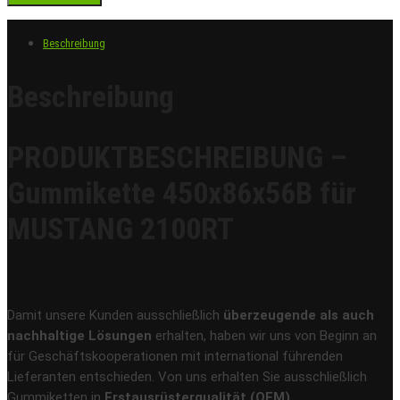
Beschreibung
Beschreibung
PRODUKTBESCHREIBUNG –
Gummikette 450x86x56B für
MUSTANG 2100RT
Damit unsere Kunden ausschließlich
überzeugende als auch
nachhaltige Lösungen
erhalten, haben wir uns von Beginn an
für Geschäftskooperationen mit international führenden
Lieferanten entschieden. Von uns erhalten Sie ausschließlich
Gummiketten in
Erstausrüsterqualität (OEM)
.