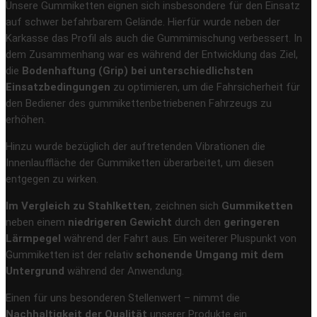
Unsere Gummiketten eignen sich insbesondere für den Einsatz
auf schwer befahrbarem Gelände. Hierfür wurde neben der
Karkasse das Profil als auch die Gummimischung verbessert. In
dem Zusammenhang war es während der Entwicklung das Ziel,
die
Bodenhaftung (Grip) bei unterschiedlichsten
Einsatzbedingungen
zu optimieren, um die Fahrsicherheit für
den Bediener des gummikettenbetriebenen Fahrzeugs zu
erhöhen.
Hinzu wurde bezüglich der auftretenden Vibrationen die
Innenlauffläche der Gummiketten überarbeitet, um diesen
entgegen zu wirken.
Im Vergleich zu Stahlketten
, zeichnen sich
Gummiketten
neben einem
niedrigeren Gewicht
durch den
geringeren
Lärmpegel
während der Fahrt aus. Ein weiterer Pluspunkt von
Gummiketten ist der relativ
schonende Umgang mit dem
Untergrund
während der Anwendung.
Einen für uns besonderen Stellenwert – nimmt die
Nachhaltigkeit der Qualität
unserer Produkte ein.