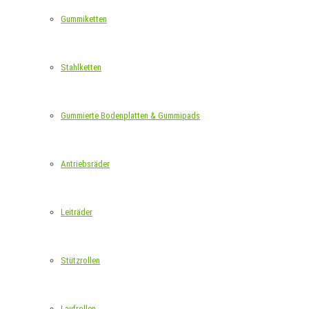
Gummiketten
Stahlketten
Gummierte Bodenplatten & Gummipads
Antriebsräder
Leiträder
Stützrollen
Laufrollen