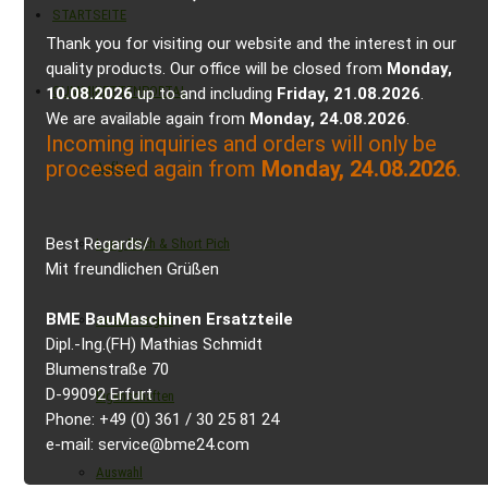
STARTSEITE
Thank you for visiting our website and the interest in our
quality products. Our office will be closed from
Monday,
GUMMIKETTENPORTAL
10.08.2026
up to and including
Friday, 21.08.2026
.
We are available again from
Monday, 24.08.2026
.
Incoming inquiries and orders will only be
processed again from
Monday, 24.08.2026
.
Aufbau
Best Regards/
Long Pitch & Short Pich
Mit freundlichen Grüßen
BME BauMaschinen Ersatzteile
Ausführungen
Dipl.-Ing.(FH) Mathias Schmidt
Blumenstraße 70
D-99092 Erfurt
Eigenschaften
Phone: +49 (0) 361 / 30 25 81 24
e-mail: service@bme24.com
Auswahl