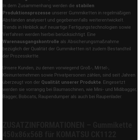
In dem Zusammenhang werden die
stabilen
Produktionsprozesse
unserer Gummiketten in regelmäßigen
Abständen analysiert und gegebenenfalls weiterentwickelt.
Trends in Hinblick auf neuartige Fertigungstechnologien sowie
Verfahren werden hierbei berücksichtigt. Eine
Warenausgangskontrolle
als Absicherungsmaßnahme
bezüglich der Qualität der Gummiketten ist zudem Bestandteil
der Prozesskette.
Unsere Kunden, zu denen vorwiegend Groß-, Mittel-,
Kleinunternehmen sowie Privatpersonen zählen, sind seit Jahren
überzeugt von der
Qualität unserer Produkte
. Eingesetzt
werden sie vorrangig bei Baumaschinen, wie Mini- und Midibagger,
Bagger, Bobcats, Raupendumper als auch bei Raupenlader.
ZUSATZINFORMATIONEN – Gummikette
450x86x56B für KOMATSU CK1122