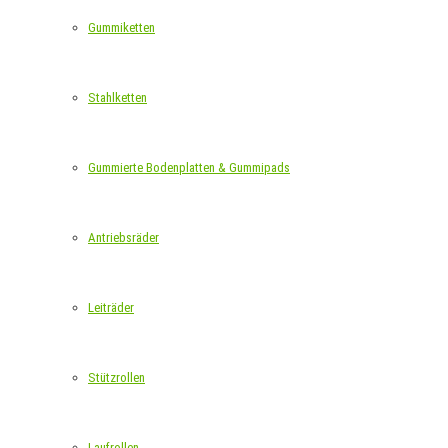
Gummiketten
Stahlketten
Gummierte Bodenplatten & Gummipads
Antriebsräder
Leiträder
Stützrollen
Laufrollen