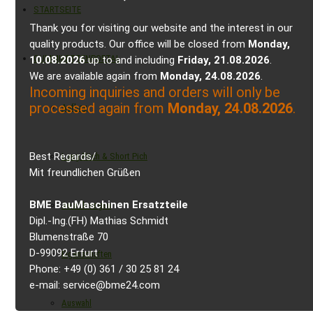
STARTSEITE
Thank you for visiting our website and the interest in our
quality products. Our office will be closed from
Monday,
GUMMIKETTENPORTAL
10.08.2026
up to and including
Friday, 21.08.2026
.
We are available again from
Monday, 24.08.2026
.
Incoming inquiries and orders will only be
processed again from
Monday, 24.08.2026
.
Aufbau
Best Regards/
Long Pitch & Short Pich
Mit freundlichen Grüßen
BME BauMaschinen Ersatzteile
Ausführungen
Dipl.-Ing.(FH) Mathias Schmidt
Blumenstraße 70
D-99092 Erfurt
Eigenschaften
Phone: +49 (0) 361 / 30 25 81 24
e-mail: service@bme24.com
Auswahl