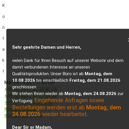
K
o
n
t
Sehr geehrte Damen und Herren,
a
k
vielen Dank für Ihren Besuch auf unserer Website und dem
damit verbundenen Interesse an unseren
t
Qualitätsprodukten. Unser Büro ist ab
Montag, dem
10.08.2026
bis einschließlich
Freitag, dem 21.08.2026
Mo
-
Fr
: 9.00 - 17.00 Uhr
geschlossen.
+49 (0) 361 / 30 25 81 24
Wir stehen Ihnen wieder ab
Montag, dem 24.08.2026
zur
+49 (0) 361 / 41 77 03 30
Eingehende Anfragen sowie
Verfügung.
+49 (0) 179 / 425 50 98
Bestellungen werden erst ab
Montag, dem
Kontaktformular
24.08.2026
wieder bearbeitet.
Kontakt per E-Mail
Dear Sir or Madam,