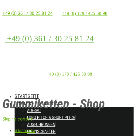
+49 (0) 361 / 30 25 81 24
+49 (0) 179 / 425 50 98
+49 (0) 361 / 30 25 81 24
+49 (0) 179 / 425 50 98
STARTSEITE
Gummiketten - Shop
GUMMIKETTENPORTAL
AUFBAU
LONG PITCH & SHORT PITCH
Skip to content
AUSFÜHRUNGEN
Startseite
EIGENSCHAFTEN