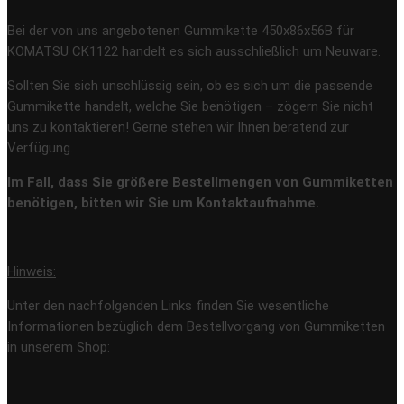
Bei der von uns angebotenen Gummikette 450x86x56B für
KOMATSU CK1122 handelt es sich ausschließlich um Neuware.
Sollten Sie sich unschlüssig sein, ob es sich um die passende
Gummikette handelt, welche Sie benötigen – zögern Sie nicht
uns zu kontaktieren! Gerne stehen wir Ihnen beratend zur
Verfügung.
Im Fall, dass Sie größere Bestellmengen von Gummiketten
benötigen, bitten wir Sie um Kontaktaufnahme.
Hinweis:
Unter den nachfolgenden Links finden Sie wesentliche
Informationen bezüglich dem Bestellvorgang von Gummiketten
in unserem Shop: