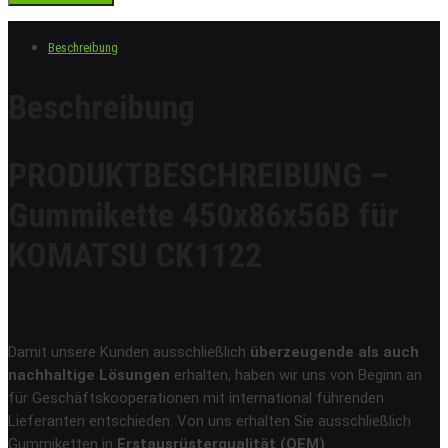
Beschreibung
Beschreibung
PRODUKTBESCHREIBUNG –
Gummikette 450x86x56B für
KOMATSU CK1122
Damit unsere Kunden ausschließlich
überzeugende als auch
nachhaltige Lösungen
erhalten, haben wir uns von Beginn an
für Geschäftskooperationen mit international führenden
Lieferanten entschieden. Von uns erhalten Sie ausschließlich
Gummiketten in
Erstausrüsterqualität (OEM)
.