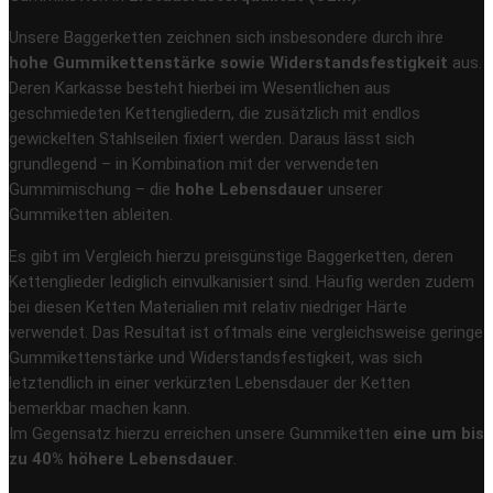
Unsere Baggerketten zeichnen sich insbesondere durch ihre
hohe Gummikettenstärke sowie Widerstandsfestigkeit
aus.
Deren Karkasse besteht hierbei im Wesentlichen aus
geschmiedeten Kettengliedern, die zusätzlich mit endlos
gewickelten Stahlseilen fixiert werden. Daraus lässt sich
grundlegend – in Kombination mit der verwendeten
Gummimischung – die
hohe Lebensdauer
unserer
Gummiketten ableiten.
Es gibt im Vergleich hierzu preisgünstige Baggerketten, deren
Kettenglieder lediglich einvulkanisiert sind. Häufig werden zudem
bei diesen Ketten Materialien mit relativ niedriger Härte
verwendet. Das Resultat ist oftmals eine vergleichsweise geringe
Gummikettenstärke und Widerstandsfestigkeit, was sich
letztendlich in einer verkürzten Lebensdauer der Ketten
bemerkbar machen kann.
Im Gegensatz hierzu erreichen unsere Gummiketten
eine um bis
zu 40% höhere Lebensdauer
.