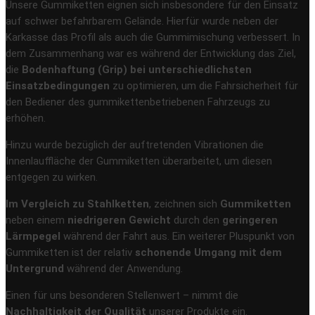
Unsere Gummiketten eignen sich insbesondere für den Einsatz
auf schwer befahrbarem Gelände. Hierfür wurde neben der
Karkasse das Profil als auch die Gummimischung verbessert. In
dem Zusammenhang war es während der Entwicklung das Ziel,
die
Bodenhaftung (Grip) bei unterschiedlichsten
Einsatzbedingungen
zu optimieren, um die Fahrsicherheit für
den Bediener des gummikettenbetriebenen Fahrzeugs zu
erhöhen.
Hinzu wurde bezüglich der auftretenden Vibrationen die
Innenlauffläche der Gummiketten überarbeitet, um diesen
entgegen zu wirken.
Im Vergleich zu Stahlketten
, zeichnen sich
Gummiketten
neben einem
niedrigeren Gewicht
durch den
geringeren
Lärmpegel
während der Fahrt aus. Ein weiterer Pluspunkt von
Gummiketten ist der relativ
schonende Umgang mit dem
Untergrund
während der Anwendung.
Einen für uns besonderen Stellenwert – nimmt die
Nachhaltigkeit der Qualität
unserer Produkte ein.