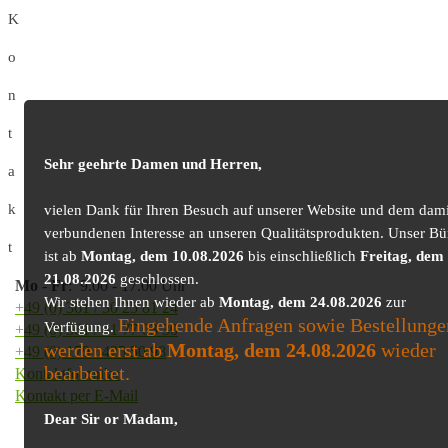
K
o
n
t
Sehr geehrte Damen und Herren,
a
k
vielen Dank für Ihren Besuch auf unserer Website und dem dami
verbundenen Interesse an unseren Qualitätsprodukten. Unser Bü
t
ist ab
Montag, dem 10.08.2026
bis einschließlich
Freitag, dem
21.08.2026
geschlossen.
Mo
-
Fr
: 9.00 - 17.00 Uhr
Wir stehen Ihnen wieder ab
Montag, dem 24.08.2026
zur
+49 (0) 361 / 30 25 81 24
Eingehende Anfragen sowie Bestellunge
Verfügung.
+49 (0) 361 / 41 77 03 30
werden erst ab
Montag, dem 24.08.2026
wieder
+49 (0) 179 / 425 50 98
bearbeitet.
Kontaktformular
Kontakt per E-Mail
Dear Sir or Madam,