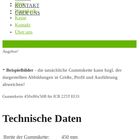
Shop
KONTAKT
Warenkorb
ÜBER UNS
Kasse
Kontakt
Über uns
‹
Zurück zur vorherigen Seite
Angebot!
*
Beispielbilder
- die tatsächliche Gummikette kann bzgl. der
dargestellten Abbildungen in Größe, Profil und Ausführung
abweichen!
Gummikette 450x86x56B für JCB 225T ECO
Technische Daten
Breite der Gummikette:
450 mm