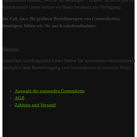
Gummikette handelt, welche Sie benötigen – zögern Sie nicht uns zu
kontaktieren! Gerne stehen wir Ihnen beratend zur Verfügung.
Im Fall, dass Sie größere Bestellmengen von Gummiketten
benötigen, bitten wir Sie um Kontaktaufnahme.
Hinweis:
Unter den nachfolgenden Links finden Sie wesentliche Informationen
bezüglich dem Bestellvorgang von Gummiketten in unserem Shop:
Auswahl der passenden Gummikette
AGB
Zahlung und Versand