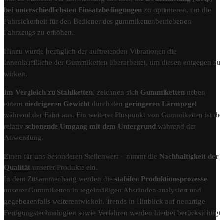
bei unterschiedlichsten Einsatzbedingungen
zu optimieren, um die
Fahrsicherheit für den Bediener des gummikettenbetriebenen
Fahrzeugs zu erhöhen.
Hinzu wurde bezüglich der auftretenden Vibrationen die
Innenlauffläche der Gummiketten überarbeitet, um diesen entgegen z
wirken.
Im Vergleich zu Stahlketten
, zeichnen sich
Gummiketten
neben
einem
niedrigeren Gewicht
durch den
geringeren Lärmpegel
während der Fahrt aus. Ein weiterer Pluspunkt von Gummiketten ist d
relativ
schonende Umgang mit dem Untergrund
während der
Anwendung.
Einen für uns besonderen Stellenwert – nimmt die
Nachhaltigkeit der
Qualität
unserer Produkte ein.
In dem Zusammenhang werden die
stabilen Produktionsprozesse
unserer Gummiketten in regelmäßigen Abständen analysiert und
gegebenenfalls weiterentwickelt. Trends in Hinblick auf neuartige
Fertigungstechnologien sowie Verfahren werden hierbei berücksichtigt