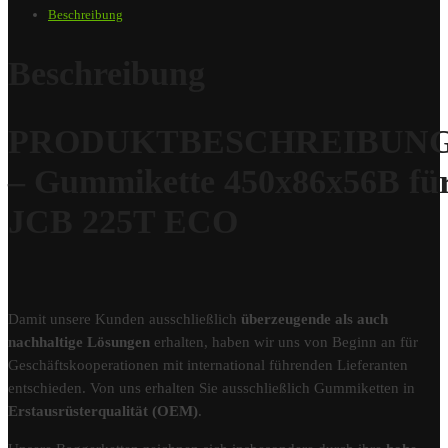
Beschreibung
Beschreibung
PRODUKTBESCHREIBUN
– Gummikette 450x86x56B fü
JCB 225T ECO
Damit unsere Kunden ausschließlich
überzeugende als auch
nachhaltige Lösungen
erhalten, haben wir uns von Beginn an für
Geschäftskooperationen mit international führenden Lieferanten
entschieden. Von uns erhalten Sie ausschließlich Gummiketten in
Erstausrüsterqualität (OEM)
.