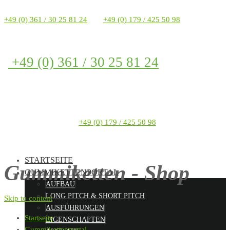
+49 (0) 361 / 30 25 81 24
+49 (0) 179 / 425 50 98
+49 (0) 361 / 30 25 81 24
+49 (0) 179 / 425 50 98
STARTSEITE
Gummiketten - Shop
GUMMIKETTENPORTAL
AUFBAU
LONG PITCH & SHORT PITCH
Skip to content
AUSFÜHRUNGEN
Startseite
EIGENSCHAFTEN
Gummikettenportal