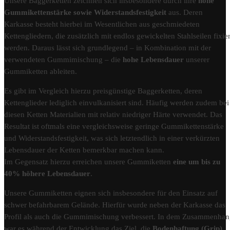
Unsere Baggerketten zeichnen sich insbesondere durch ihre
hohe
Gummikettenstärke sowie Widerstandsfestigkeit
aus. Deren
Karkasse besteht hierbei im Wesentlichen aus geschmiedeten
Kettengliedern, die zusätzlich mit endlos gewickelten Stahlseilen fixier
werden. Daraus lässt sich grundlegend – in Kombination mit der
verwendeten Gummimischung – die
hohe Lebensdauer
unserer
Gummiketten ableiten.
Es gibt im Vergleich hierzu preisgünstige Baggerketten, deren
Kettenglieder lediglich einvulkanisiert sind. Häufig werden zudem bei
diesen Ketten Materialien mit relativ niedriger Härte verwendet. Das
Resultat ist oftmals eine vergleichsweise geringe Gummikettenstärke
und Widerstandsfestigkeit, was sich letztendlich in einer verkürzten
Lebensdauer der Ketten bemerkbar machen kann.
Im Gegensatz hierzu erreichen unsere Gummiketten
eine um bis zu
40% höhere Lebensdauer
.
Unsere Gummiketten eignen sich insbesondere für den Einsatz auf
schwer befahrbarem Gelände. Hierfür wurde neben der Karkasse das
Profil als auch die Gummimischung verbessert. In dem Zusammenha
war es während der Entwicklung das Ziel, die
Bodenhaftung (Grip)