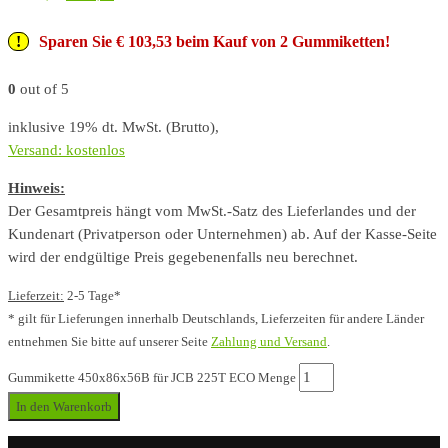
Sparen Sie € 103,53 beim Kauf von 2 Gummiketten!
0
out of 5
inklusive 19% dt. MwSt. (Brutto),
Versand: kostenlos
Hinweis:
Der Gesamtpreis hängt vom MwSt.-Satz des Lieferlandes und der
Kundenart (Privatperson oder Unternehmen) ab. Auf der Kasse-Seite
wird der endgültige Preis gegebenenfalls neu berechnet.
Lieferzeit:
2-5 Tage*
* gilt für Lieferungen innerhalb Deutschlands, Lieferzeiten für andere Länder
entnehmen Sie bitte auf unserer Seite
Zahlung und Versand
.
Gummikette 450x86x56B für JCB 225T ECO Menge
In den Warenkorb