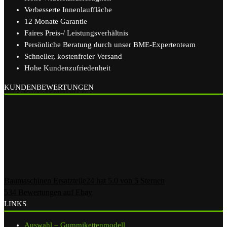
Verbesserte Innenlauffläche
12 Monate Garantie
Faires Preis-/ Leistungsverhältnis
Persönliche Beratung durch unser BME-Expertenteam
Schneller, kostenfreier Versand
Hohe Kundenzufriedenheit
KUNDENBEWERTUNGEN
Baumaschinen Ersatzteile24
hat
5.0
von
5
Sternen
534
Bewertungen auf Ebay
LINKS
Auswahl – Gummikettenmodell