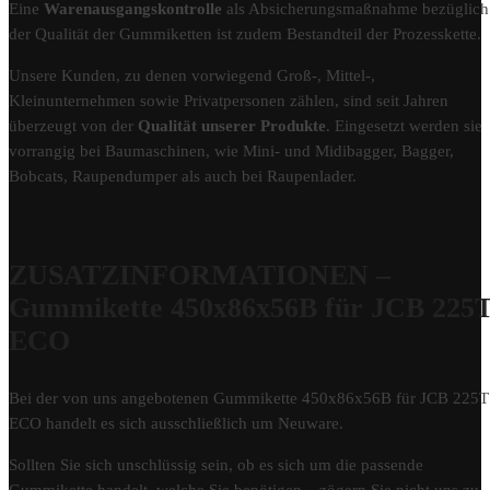
Eine
Warenausgangskontrolle
als Absicherungsmaßnahme bezüglich
der Qualität der Gummiketten ist zudem Bestandteil der Prozesskette.
Unsere Kunden, zu denen vorwiegend Groß-, Mittel-,
Kleinunternehmen sowie Privatpersonen zählen, sind seit Jahren
überzeugt von der
Qualität unserer Produkte
. Eingesetzt werden sie
vorrangig bei Baumaschinen, wie Mini- und Midibagger, Bagger,
Bobcats, Raupendumper als auch bei Raupenlader.
ZUSATZINFORMATIONEN –
Gummikette 450x86x56B für JCB 225
ECO
Bei der von uns angebotenen Gummikette 450x86x56B für JCB 225T
ECO handelt es sich ausschließlich um Neuware.
Sollten Sie sich unschlüssig sein, ob es sich um die passende