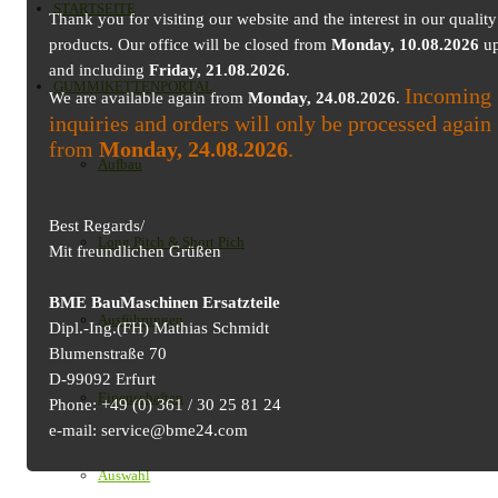
STARTSEITE
Thank you for visiting our website and the interest in our quality
products. Our office will be closed from
Monday, 10.08.2026
up
and including
Friday, 21.08.2026
.
GUMMIKETTENPORTAL
Incoming
We are available again from
Monday, 24.08.2026
.
inquiries and orders will only be processed again
from
Monday, 24.08.2026
.
Aufbau
Best Regards/
Long Pitch & Short Pich
Mit freundlichen Grüßen
BME BauMaschinen Ersatzteile
Ausführungen
Dipl.-Ing.(FH) Mathias Schmidt
Blumenstraße 70
D-99092 Erfurt
Eigenschaften
Phone: +49 (0) 361 / 30 25 81 24
e-mail: service@bme24.com
Auswahl