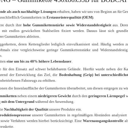
nde als auch nachhaltige Lösungen
erhalten, haben wir uns von Beginn an für Ge
 ausschließlich Gummiketten in
Erstausrüsterqualität (OEM)
.
ere durch ihre
hohe Gummikettenstärke sowie Widerstandsfestigkeit
aus. Deren
h mit endlos gewickelten Stahlseilen fixiert werden. Daraus lässt sich gru
rer Gummiketten ableiten.
ggerketten, deren Kettenglieder lediglich einvulkanisiert sind. Häufig werden 
oftmals eine vergleichsweise geringe Gummikettenstärke und Widerstandsfestigk
n.
tten
eine um bis zu 40% höhere Lebensdauer
.
 für den Einsatz auf schwer befahrbarem Gelände. Hierfür wurde neben der K
rend der Entwicklung das Ziel, die
Bodenhaftung (Grip) bei unterschiedlich
enbetriebenen Fahrzeugs zu erhöhen.
ionen die Innenlauffläche der Gummiketten überarbeitet, um diesen entgegen zu wi
mmiketten
neben einem
niedrigeren Gewicht
durch den
geringeren Lärmpegel
w
 mit dem Untergrund
während der Anwendung.
die
Nachhaltigkeit der Qualität
unserer Produkte ein.
Produktionsprozesse
unserer Gummiketten in regelmäßigen Abständen analysiert u
 sowie Verfahren werden hierbei berücksichtigt. Eine
Warenausgangskontrolle
al
esskette.