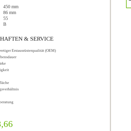
450 mm
86 mm
55
B
HAFTEN & SERVICE
rtiger Erstausrüsterqualität (OEM)
ebensdauer
ärke
igkeit
fläche
ngsverhältnis
beratung
,66