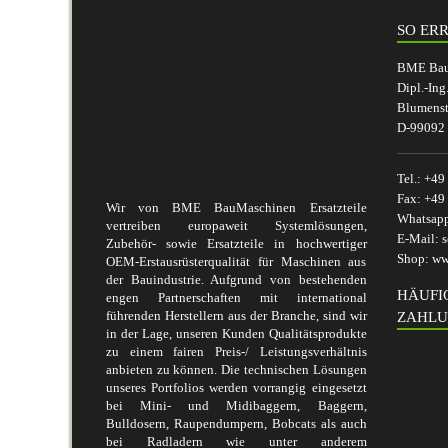
SO ERR
BME BauM
Dipl.-Ing
Blumenst
D-99092 
Tel.:
+49 
Fax:
+49 
Wir von BME BauMaschinen Ersatzteile
Whatsap
vertreiben europaweit Systemlösungen,
E-Mail:
s
Zubehör- sowie Ersatzteile in hochwertiger
Shop:
ww
OEM-Erstausrüsterqualität für Maschinen aus
der Bauindustrie. Aufgrund von bestehenden
HÄUFI
engen Partnerschaften mit international
führenden Herstellern aus der Branche, sind wir
ZAHLU
in der Lage, unseren Kunden Qualitätsprodukte
zu einem fairen Preis-/ Leistungsverhältnis
anbieten zu können. Die technischen Lösungen
unseres Portfolios werden vorrangig eingesetzt
bei Mini- und Midibaggern, Baggern,
Bulldosern, Raupendumpern, Bobcats als auch
bei Radladern wie unter anderem