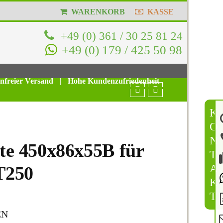
WARENKORB
KASSE
+49 (0) 361 / 30 25 81 24
+49 (0) 179 / 425 50 98
enfreier Versand
|
Hohe Kundenzufriedenheit
K
O
N
e 450x86x55B für
T
A
T250
K
T
EN