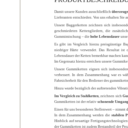
Damit unsere Kunden ausschließlich
überzeuge
Lieferanten entschieden. Von uns erhalten Sie
Unsere Baggerketten zeichnen sich insbesond
geschmiedeten Kettengliedern, die zusätzlic
Gummimischung – die
hohe Lebensdauer
unse
Es gibt im Vergleich hierzu preisgünstige Ba
niedriger Härte verwendet. Das Resultat ist 
Lebensdauer der Ketten bemerkbar machen kan
Im Gegensatz hierzu erreichen unsere Gummike
Unsere Gummiketten eignen sich insbesondere
verbessert. In dem Zusammenhang war es wäh
Fahrsicherheit für den Bediener des gummikett
Hinzu wurde bezüglich der auftretenden Vibrat
Im Vergleich zu Stahlketten
, zeichnen sich
Gu
Gummiketten ist der relativ
schonende Umgang
Einen für uns besonderen Stellenwert – nimmt 
In dem Zusammenhang werden die
stabilen 
Hinblick auf neuartige Fertigungstechnologien
der Gummiketten ist zudem Bestandteil der Proz