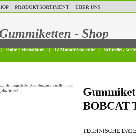
HOP
PRODUKTSORTIMENT
ÜBER UNS
Gummiketten - Shop
|
Hohe Lebensdauer
|
12 Monate Garantie
|
Schneller, kost
gl. der dargestellten Abbildungen in Größe, Profil
Gummikett
g abweichen!
BOBCAT 
TECHNISCHE DAT