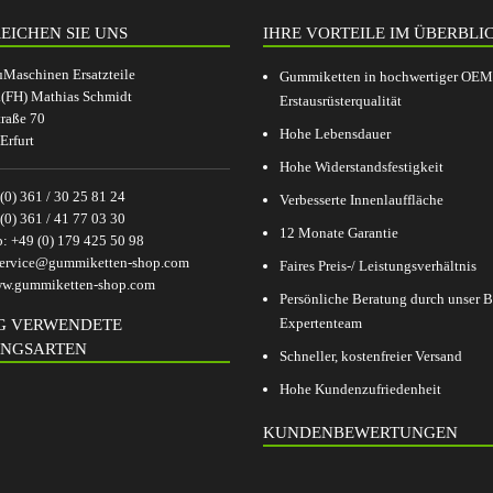
EICHEN SIE UNS
IHRE VORTEILE IM ÜBERBLI
aschinen Ersatzteile
Gummiketten in hochwertiger OEM
.(FH) Mathias Schmidt
Erstausrüsterqualität
raße 70
Hohe Lebensdauer
Erfurt
Hohe Widerstandsfestigkeit
(0) 361 / 30 25 81 24
Verbesserte Innenlauffläche
(0) 361 / 41 77 03 30
12 Monate Garantie
p:
+49 (0) 179 425 50 98
ervice@gummiketten-shop.com
Faires Preis-/ Leistungsverhältnis
w.gummiketten-shop.com
Persönliche Beratung durch unser
Expertenteam
G VERWENDETE
NGSARTEN
Schneller, kostenfreier Versand
Hohe Kundenzufriedenheit
KUNDENBEWERTUNGEN