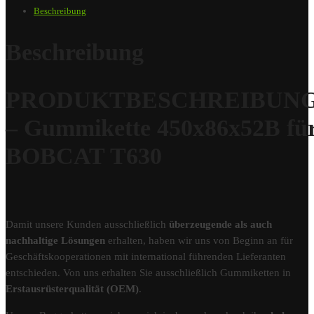
Beschreibung
Beschreibung
PRODUKTBESCHREIBUN
– Gummikette 450x86x52B fü
BOBCAT T630
Damit unsere Kunden ausschließlich
überzeugende als auch
nachhaltige Lösungen
erhalten, haben wir uns von Beginn an für
Geschäftskooperationen mit international führenden Lieferanten
entschieden. Von uns erhalten Sie ausschließlich Gummiketten in
Erstausrüsterqualität (OEM)
.