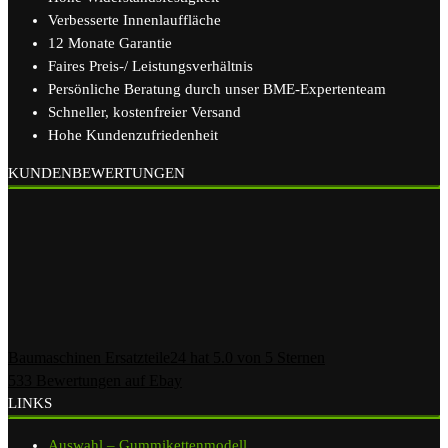
Verbesserte Innenlauffläche
12 Monate Garantie
Faires Preis-/ Leistungsverhältnis
Persönliche Beratung durch unser BME-Expertenteam
Schneller, kostenfreier Versand
Hohe Kundenzufriedenheit
KUNDENBEWERTUNGEN
Baumaschinen Ersatzteile24
hat
5.0
von
5
Sternen
533
Bewertungen auf Ebay
LINKS
Auswahl – Gummikettenmodell