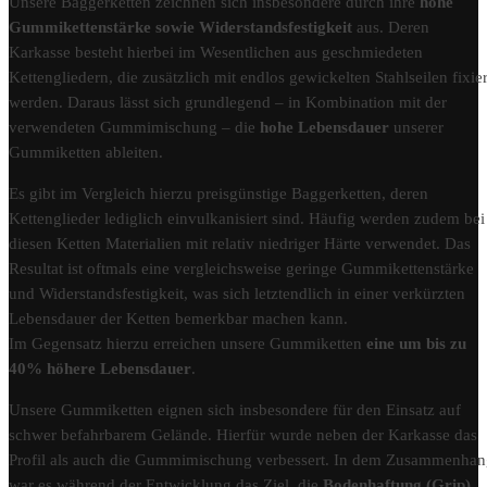
Unsere Baggerketten zeichnen sich insbesondere durch ihre
hohe
Gummikettenstärke sowie Widerstandsfestigkeit
aus. Deren
Karkasse besteht hierbei im Wesentlichen aus geschmiedeten
Kettengliedern, die zusätzlich mit endlos gewickelten Stahlseilen fixier
werden. Daraus lässt sich grundlegend – in Kombination mit der
verwendeten Gummimischung – die
hohe Lebensdauer
unserer
Gummiketten ableiten.
Es gibt im Vergleich hierzu preisgünstige Baggerketten, deren
Kettenglieder lediglich einvulkanisiert sind. Häufig werden zudem bei
diesen Ketten Materialien mit relativ niedriger Härte verwendet. Das
Resultat ist oftmals eine vergleichsweise geringe Gummikettenstärke
und Widerstandsfestigkeit, was sich letztendlich in einer verkürzten
Lebensdauer der Ketten bemerkbar machen kann.
Im Gegensatz hierzu erreichen unsere Gummiketten
eine um bis zu
40% höhere Lebensdauer
.
Unsere Gummiketten eignen sich insbesondere für den Einsatz auf
schwer befahrbarem Gelände. Hierfür wurde neben der Karkasse das
Profil als auch die Gummimischung verbessert. In dem Zusammenha
war es während der Entwicklung das Ziel, die
Bodenhaftung (Grip)