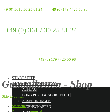
+49 (0) 361 / 30 25 81 24
+49 (0) 179 / 425 50 98
+49 (0) 361 / 30 25 81 24
+49 (0) 179 / 425 50 98
STARTSEITE
Gummiketten - Shop
GUMMIKETTENPORTAL
AUFBAU
LONG PITCH & SHORT PITCH
Skip to content
AUSFÜHRUNGEN
Startseite
EIGENSCHAFTEN
Gummikettenportal