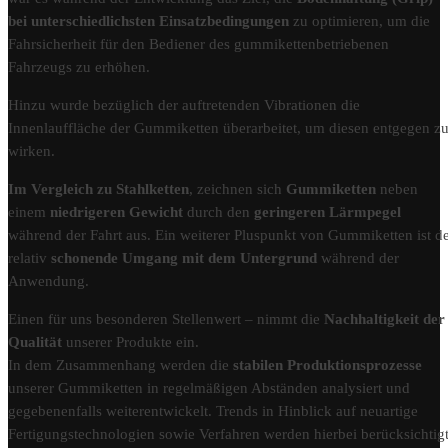
bei unterschiedlichsten Einsatzbedingungen
zu optimieren, um die
Fahrsicherheit für den Bediener des gummikettenbetriebenen
Fahrzeugs zu erhöhen.
Hinzu wurde bezüglich der auftretenden Vibrationen die
Innenlauffläche der Gummiketten überarbeitet, um diesen entgegen z
wirken.
Im Vergleich zu Stahlketten
, zeichnen sich
Gummiketten
neben
einem
niedrigeren Gewicht
durch den
geringeren Lärmpegel
während der Fahrt aus. Ein weiterer Pluspunkt von Gummiketten ist d
relativ
schonende Umgang mit dem Untergrund
während der
Anwendung.
Einen für uns besonderen Stellenwert – nimmt die
Nachhaltigkeit der
Qualität
unserer Produkte ein.
In dem Zusammenhang werden die
stabilen Produktionsprozesse
unserer Gummiketten in regelmäßigen Abständen analysiert und
gegebenenfalls weiterentwickelt. Trends in Hinblick auf neuartige
Fertigungstechnologien sowie Verfahren werden hierbei berücksichtigt