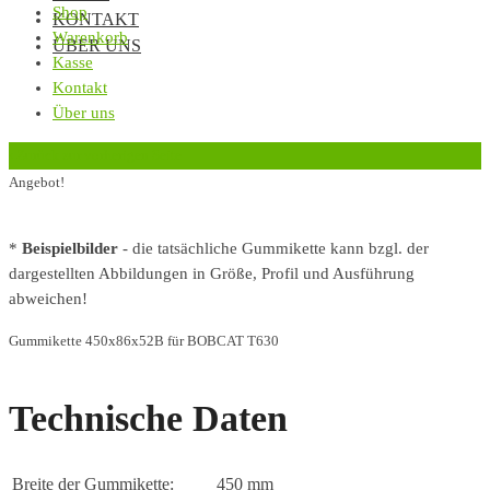
Shop
KONTAKT
Warenkorb
ÜBER UNS
Kasse
Kontakt
Über uns
‹
Zurück zur vorherigen Seite
Angebot!
*
Beispielbilder
- die tatsächliche Gummikette kann bzgl. der
dargestellten Abbildungen in Größe, Profil und Ausführung
abweichen!
Gummikette 450x86x52B für BOBCAT T630
Technische Daten
Breite der Gummikette:
450 mm