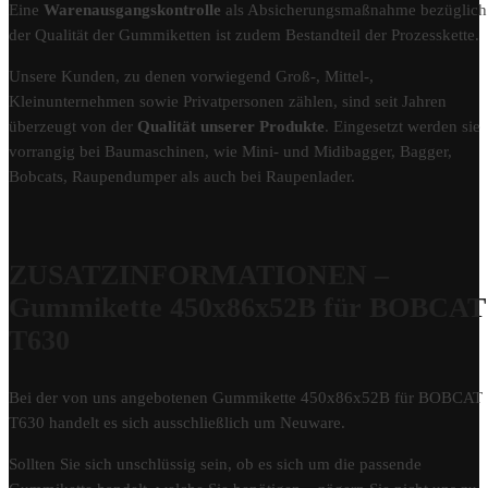
Eine
Warenausgangskontrolle
als Absicherungsmaßnahme bezüglich
der Qualität der Gummiketten ist zudem Bestandteil der Prozesskette.
Unsere Kunden, zu denen vorwiegend Groß-, Mittel-,
Kleinunternehmen sowie Privatpersonen zählen, sind seit Jahren
überzeugt von der
Qualität unserer Produkte
. Eingesetzt werden sie
vorrangig bei Baumaschinen, wie Mini- und Midibagger, Bagger,
Bobcats, Raupendumper als auch bei Raupenlader.
ZUSATZINFORMATIONEN –
Gummikette 450x86x52B für BOBCAT
T630
Bei der von uns angebotenen Gummikette 450x86x52B für BOBCAT
T630 handelt es sich ausschließlich um Neuware.
Sollten Sie sich unschlüssig sein, ob es sich um die passende