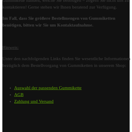
Gummikette handelt, welche Sie benötigen – zögern Sie nicht uns zu
kontaktieren! Gerne stehen wir Ihnen beratend zur Verfügung.
Im Fall, dass Sie größere Bestellmengen von Gummiketten
benötigen, bitten wir Sie um Kontaktaufnahme.
Hinweis:
Unter den nachfolgenden Links finden Sie wesentliche Informationen
bezüglich dem Bestellvorgang von Gummiketten in unserem Shop:
Auswahl der passenden Gummikette
AGB
Zahlung und Versand