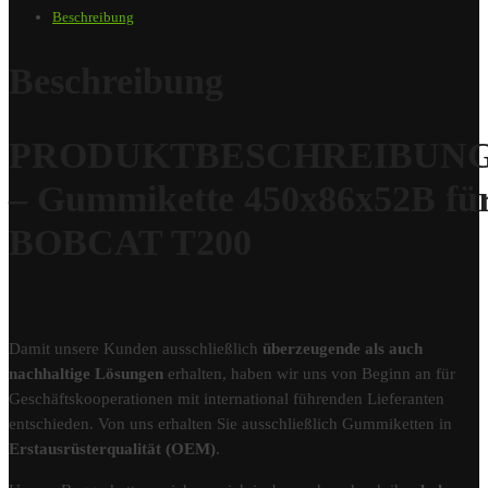
Beschreibung
Beschreibung
PRODUKTBESCHREIBUN
– Gummikette 450x86x52B fü
BOBCAT T200
Damit unsere Kunden ausschließlich
überzeugende als auch
nachhaltige Lösungen
erhalten, haben wir uns von Beginn an für
Geschäftskooperationen mit international führenden Lieferanten
entschieden. Von uns erhalten Sie ausschließlich Gummiketten in
Erstausrüsterqualität (OEM)
.