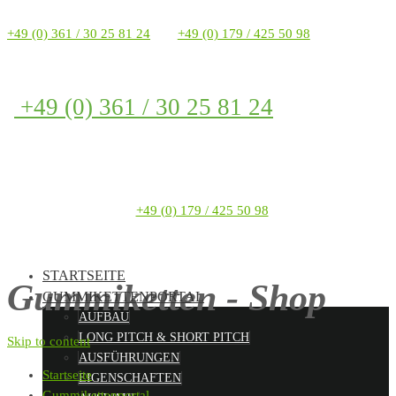
+49 (0) 361 / 30 25 81 24
+49 (0) 179 / 425 50 98
+49 (0) 361 / 30 25 81 24
+49 (0) 179 / 425 50 98
STARTSEITE
Gummiketten - Shop
GUMMIKETTENPORTAL
AUFBAU
LONG PITCH & SHORT PITCH
Skip to content
AUSFÜHRUNGEN
Startseite
EIGENSCHAFTEN
Gummikettenportal