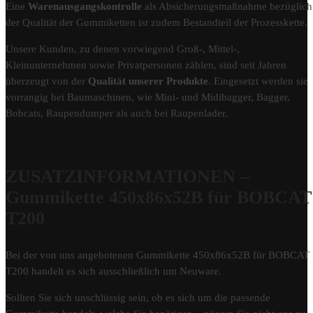
Eine
Warenausgangskontrolle
als Absicherungsmaßnahme bezüglich
der Qualität der Gummiketten ist zudem Bestandteil der Prozesskette.
Unsere Kunden, zu denen vorwiegend Groß-, Mittel-,
Kleinunternehmen sowie Privatpersonen zählen, sind seit Jahren
überzeugt von der
Qualität unserer Produkte
. Eingesetzt werden sie
vorrangig bei Baumaschinen, wie Mini- und Midibagger, Bagger,
Bobcats, Raupendumper als auch bei Raupenlader.
ZUSATZINFORMATIONEN –
Gummikette 450x86x52B für BOBCAT
T200
Bei der von uns angebotenen Gummikette 450x86x52B für BOBCAT
T200 handelt es sich ausschließlich um Neuware.
Sollten Sie sich unschlüssig sein, ob es sich um die passende