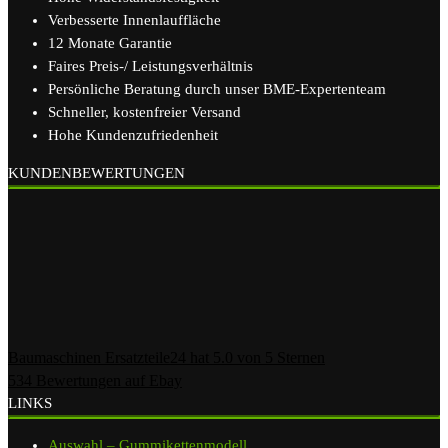
Verbesserte Innenlauffläche
12 Monate Garantie
Faires Preis-/ Leistungsverhältnis
Persönliche Beratung durch unser BME-Expertenteam
Schneller, kostenfreier Versand
Hohe Kundenzufriedenheit
KUNDENBEWERTUNGEN
Baumaschinen Ersatzteile24
hat
5.0
von
5
Sternen
534
Bewertungen auf Ebay
LINKS
Auswahl – Gummikettenmodell