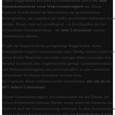
Unsere Baggerketten zeichnen sich insbesondere durch ihre
hohe
Gummikettenstärke sowie Widerstandsfestigkeit
aus. Deren
Karkasse besteht hierbei im Wesentlichen aus geschmiedeten
Kettengliedern, die zusätzlich mit endlos gewickelten Stahlseilen fixier
werden. Daraus lässt sich grundlegend – in Kombination mit der
verwendeten Gummimischung – die
hohe Lebensdauer
unserer
Gummiketten ableiten.
Es gibt im Vergleich hierzu preisgünstige Baggerketten, deren
Kettenglieder lediglich einvulkanisiert sind. Häufig werden zudem bei
diesen Ketten Materialien mit relativ niedriger Härte verwendet. Das
Resultat ist oftmals eine vergleichsweise geringe Gummikettenstärke
und Widerstandsfestigkeit, was sich letztendlich in einer verkürzten
Lebensdauer der Ketten bemerkbar machen kann.
Im Gegensatz hierzu erreichen unsere Gummiketten
eine um bis zu
40% höhere Lebensdauer
.
Unsere Gummiketten eignen sich insbesondere für den Einsatz auf
schwer befahrbarem Gelände. Hierfür wurde neben der Karkasse das
Profil als auch die Gummimischung verbessert. In dem Zusammenha
war es während der Entwicklung das Ziel, die
Bodenhaftung (Grip)