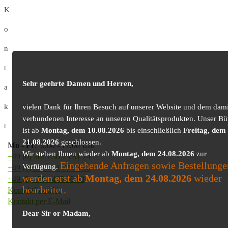
K
o
n
t
Sehr geehrte Damen und Herren,
a
k
vielen Dank für Ihren Besuch auf unserer Website und dem dami
verbundenen Interesse an unseren Qualitätsprodukten. Unser Bü
t
ist ab
Montag, dem 10.08.2026
bis einschließlich
Freitag, dem
21.08.2026
geschlossen.
Mo
-
Fr
: 9.00 - 17.00 Uhr
Wir stehen Ihnen wieder ab
Montag, dem 24.08.2026
zur
+49 (0) 361 / 30 25 81 24
Eingehende Anfragen sowie Bestellunge
Verfügung.
+49 (0) 361 / 41 77 03 30
werden erst ab
Montag, dem 24.08.2026
wieder
+49 (0) 179 / 425 50 98
bearbeitet.
Kontaktformular
Kontakt per E-Mail
Dear Sir or Madam,