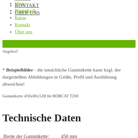
Shop
KONTAKT
Warenkorb
ÜBER UNS
Kasse
Kontakt
Über uns
‹
Zurück zur vorherigen Seite
Angebot!
*
Beispielbilder
- die tatsächliche Gummikette kann bzgl. der
dargestellten Abbildungen in Größe, Profil und Ausführung
abweichen!
Gummikette 450x86x52B für BOBCAT T200
Technische Daten
Breite der Gummikette:
450 mm