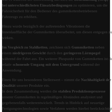
bei unterschiedlichsten Einsatzbedingungen
zu optimieren, um die
Fahrsicherheit für den Bediener des gummikettenbetriebenen
Fahrzeugs zu erhöhen.
Hinzu wurde bezüglich der auftretenden Vibrationen die
Innenlauffläche der Gummiketten überarbeitet, um diesen entgegen z
wirken.
Im Vergleich zu Stahlketten
, zeichnen sich
Gummiketten
neben
einem
niedrigeren Gewicht
durch den
geringeren Lärmpegel
während der Fahrt aus. Ein weiterer Pluspunkt von Gummiketten ist d
relativ
schonende Umgang mit dem Untergrund
während der
Anwendung.
Einen für uns besonderen Stellenwert – nimmt die
Nachhaltigkeit der
Qualität
unserer Produkte ein.
In dem Zusammenhang werden die
stabilen Produktionsprozesse
unserer Gummiketten in regelmäßigen Abständen analysiert und
gegebenenfalls weiterentwickelt. Trends in Hinblick auf neuartige
Fertigungstechnologien sowie Verfahren werden hierbei berücksichtigt