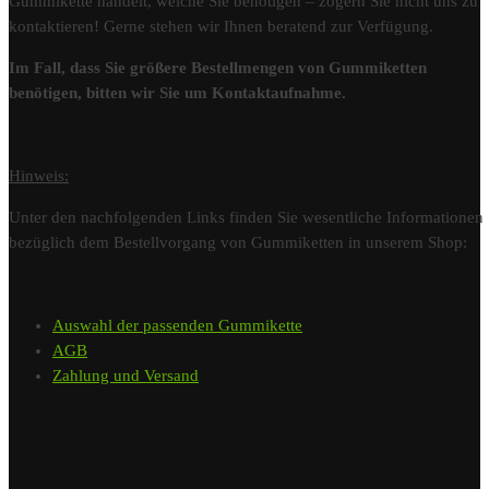
Gummikette handelt, welche Sie benötigen – zögern Sie nicht uns zu
kontaktieren! Gerne stehen wir Ihnen beratend zur Verfügung.
Im Fall, dass Sie größere Bestellmengen von Gummiketten
benötigen, bitten wir Sie um Kontaktaufnahme.
Hinweis:
Unter den nachfolgenden Links finden Sie wesentliche Informationen
bezüglich dem Bestellvorgang von Gummiketten in unserem Shop:
Auswahl der passenden Gummikette
AGB
Zahlung und Versand