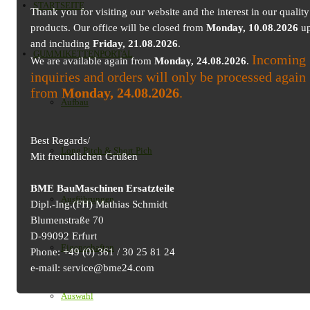
STARTSEITE
Thank you for visiting our website and the interest in our quality
products. Our office will be closed from
Monday, 10.08.2026
up
and including
Friday, 21.08.2026
.
GUMMIKETTENPORTAL
Incoming
We are available again from
Monday, 24.08.2026
.
inquiries and orders will only be processed again
from
Monday, 24.08.2026
.
Aufbau
Best Regards/
Long Pitch & Short Pich
Mit freundlichen Grüßen
BME BauMaschinen Ersatzteile
Ausführungen
Dipl.-Ing.(FH) Mathias Schmidt
Blumenstraße 70
D-99092 Erfurt
Eigenschaften
Phone: +49 (0) 361 / 30 25 81 24
e-mail: service@bme24.com
Auswahl