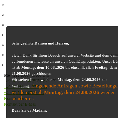
K
o
n
t
Sehr geehrte Damen und Herren,
a
k
vielen Dank für Ihren Besuch auf unserer Website und dem dami
verbundenen Interesse an unseren Qualitätsprodukten. Unser Bü
t
ist ab
Montag, dem 10.08.2026
bis einschließlich
Freitag, dem
21.08.2026
geschlossen.
Mo
-
Fr
: 9.00 - 17.00 Uhr
Wir stehen Ihnen wieder ab
Montag, dem 24.08.2026
zur
+49 (0) 361 / 30 25 81 24
Eingehende Anfragen sowie Bestellunge
Verfügung.
+49 (0) 361 / 41 77 03 30
werden erst ab
Montag, dem 24.08.2026
wieder
+49 (0) 179 / 425 50 98
bearbeitet.
Kontaktformular
Kontakt per E-Mail
Dear Sir or Madam,