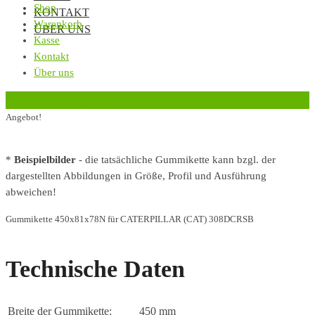
Shop
KONTAKT
Warenkorb
ÜBER UNS
Kasse
Kontakt
Über uns
‹
Zurück zur vorherigen Seite
Angebot!
*
Beispielbilder
- die tatsächliche Gummikette kann bzgl. der
dargestellten Abbildungen in Größe, Profil und Ausführung
abweichen!
Gummikette 450x81x78N für CATERPILLAR (CAT) 308DCRSB
Technische Daten
Breite der Gummikette:
450 mm