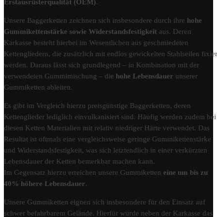
Erstausrüsterqualität (OEM)
.
Unsere Baggerketten zeichnen sich insbesondere durch ihre
hohe
Gummikettenstärke sowie Widerstandsfestigkeit
aus. Deren
Karkasse besteht hierbei im Wesentlichen aus geschmiedeten
Kettengliedern, die zusätzlich mit endlos gewickelten Stahlseilen fixier
werden. Daraus lässt sich grundlegend – in Kombination mit der
verwendeten Gummimischung – die
hohe Lebensdauer
unserer
Gummiketten ableiten.
Es gibt im Vergleich hierzu preisgünstige Baggerketten, deren
Kettenglieder lediglich einvulkanisiert sind. Häufig werden zudem bei
diesen Ketten Materialien mit relativ niedriger Härte verwendet. Das
Resultat ist oftmals eine vergleichsweise geringe Gummikettenstärke
und Widerstandsfestigkeit, was sich letztendlich in einer verkürzten
Lebensdauer der Ketten bemerkbar machen kann.
Im Gegensatz hierzu erreichen unsere Gummiketten
eine um bis zu
40% höhere Lebensdauer
.
Unsere Gummiketten eignen sich insbesondere für den Einsatz auf
schwer befahrbarem Gelände. Hierfür wurde neben der Karkasse das