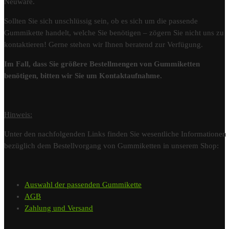
Neuware.
Sollten Sie sich unschlüssig sein, ob es sich um die passende
Gummikette handelt, welche Sie benötigen – zögern Sie nicht uns zu
kontaktieren! Gerne stehen wir Ihnen beratend zur Verfügung.
Im Fall, dass Sie größere Bestellmengen von Gummiketten
benötigen, bitten wir Sie um Kontaktaufnahme.
Hinweis:
Unter den nachfolgenden Links finden Sie wesentliche Informationen
bezüglich dem Bestellvorgang von Gummiketten in unserem Shop:
Auswahl der passenden Gummikette
AGB
Zahlung und Versand