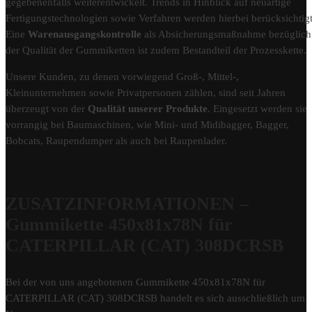
gegebenenfalls weiterentwickelt. Trends in Hinblick auf neuartige
Fertigungstechnologien sowie Verfahren werden hierbei berücksichtigt
Eine
Warenausgangskontrolle
als Absicherungsmaßnahme bezüglich
der Qualität der Gummiketten ist zudem Bestandteil der Prozesskette.
Unsere Kunden, zu denen vorwiegend Groß-, Mittel-,
Kleinunternehmen sowie Privatpersonen zählen, sind seit Jahren
überzeugt von der
Qualität unserer Produkte
. Eingesetzt werden sie
vorrangig bei Baumaschinen, wie Mini- und Midibagger, Bagger,
Bobcats, Raupendumper als auch bei Raupenlader.
ZUSATZINFORMATIONEN –
Gummikette 450x81x78N für
CATERPILLAR (CAT) 308DCRSB
Bei der von uns angebotenen Gummikette 450x81x78N für
CATERPILLAR (CAT) 308DCRSB handelt es sich ausschließlich um