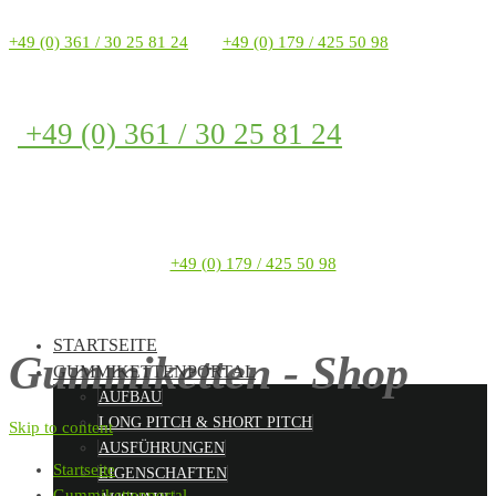
+49 (0) 361 / 30 25 81 24
+49 (0) 179 / 425 50 98
+49 (0) 361 / 30 25 81 24
+49 (0) 179 / 425 50 98
STARTSEITE
Gummiketten - Shop
GUMMIKETTENPORTAL
AUFBAU
LONG PITCH & SHORT PITCH
Skip to content
AUSFÜHRUNGEN
Startseite
EIGENSCHAFTEN
Gummikettenportal