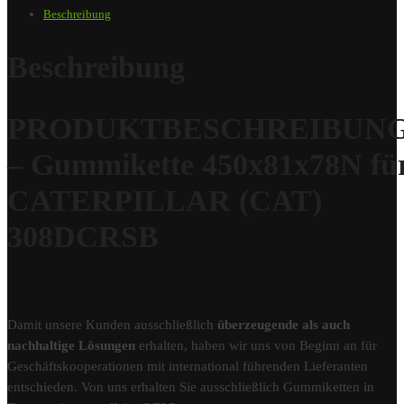
Beschreibung
Beschreibung
PRODUKTBESCHREIBUN
– Gummikette 450x81x78N fü
CATERPILLAR (CAT)
308DCRSB
Damit unsere Kunden ausschließlich
überzeugende als auch
nachhaltige Lösungen
erhalten, haben wir uns von Beginn an für
Geschäftskooperationen mit international führenden Lieferanten
entschieden. Von uns erhalten Sie ausschließlich Gummiketten in