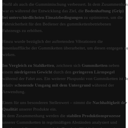
Profil als auch die Gummimischung verbessert. In dem Zusammenha
war es während der Entwicklung das Ziel, die
Bodenhaftung (Grip)
bei unterschiedlichsten Einsatzbedingungen
zu optimieren, um die
Fahrsicherheit für den Bediener des gummikettenbetriebenen
Fahrzeugs zu erhöhen.
Hinzu wurde bezüglich der auftretenden Vibrationen die
Innenlauffläche der Gummiketten überarbeitet, um diesen entgegen z
wirken.
Im Vergleich zu Stahlketten
, zeichnen sich
Gummiketten
neben
einem
niedrigeren Gewicht
durch den
geringeren Lärmpegel
während der Fahrt aus. Ein weiterer Pluspunkt von Gummiketten ist d
relativ
schonende Umgang mit dem Untergrund
während der
Anwendung.
Einen für uns besonderen Stellenwert – nimmt die
Nachhaltigkeit der
Qualität
unserer Produkte ein.
In dem Zusammenhang werden die
stabilen Produktionsprozesse
unserer Gummiketten in regelmäßigen Abständen analysiert und