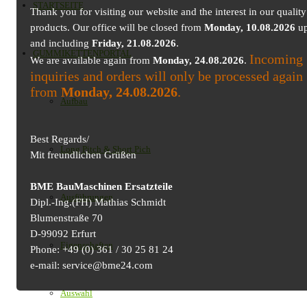
STARTSEITE
Thank you for visiting our website and the interest in our quality
products. Our office will be closed from
Monday, 10.08.2026
up
and including
Friday, 21.08.2026
.
GUMMIKETTENPORTAL
Incoming
We are available again from
Monday, 24.08.2026
.
inquiries and orders will only be processed again
from
Monday, 24.08.2026
.
Aufbau
Best Regards/
Long Pitch & Short Pich
Mit freundlichen Grüßen
BME BauMaschinen Ersatzteile
Ausführungen
Dipl.-Ing.(FH) Mathias Schmidt
Blumenstraße 70
D-99092 Erfurt
Eigenschaften
Phone: +49 (0) 361 / 30 25 81 24
e-mail: service@bme24.com
Auswahl