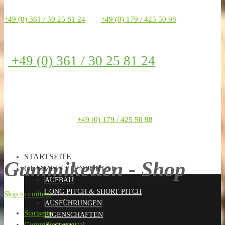
+49 (0) 361 / 30 25 81 24
+49 (0) 179 / 425 50 98
+49 (0) 361 / 30 25 81 24
+49 (0) 179 / 425 50 98
STARTSEITE
Gummiketten - Shop
GUMMIKETTENPORTAL
AUFBAU
LONG PITCH & SHORT PITCH
Skip to content
AUSFÜHRUNGEN
Startseite
EIGENSCHAFTEN
Gummikettenportal