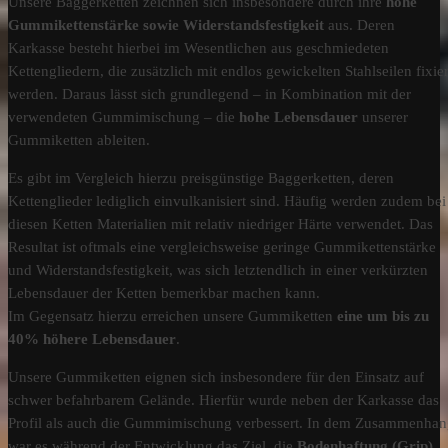
Unsere Baggerketten zeichnen sich insbesondere durch ihre
hohe
Gummikettenstärke sowie Widerstandsfestigkeit
aus. Deren
Karkasse besteht hierbei im Wesentlichen aus geschmiedeten
Kettengliedern, die zusätzlich mit endlos gewickelten Stahlseilen fixier
werden. Daraus lässt sich grundlegend – in Kombination mit der
verwendeten Gummimischung – die
hohe Lebensdauer
unserer
Gummiketten ableiten.
Es gibt im Vergleich hierzu preisgünstige Baggerketten, deren
Kettenglieder lediglich einvulkanisiert sind. Häufig werden zudem bei
diesen Ketten Materialien mit relativ niedriger Härte verwendet. Das
Resultat ist oftmals eine vergleichsweise geringe Gummikettenstärke
und Widerstandsfestigkeit, was sich letztendlich in einer verkürzten
Lebensdauer der Ketten bemerkbar machen kann.
Im Gegensatz hierzu erreichen unsere Gummiketten
eine um bis zu
40% höhere Lebensdauer
.
Unsere Gummiketten eignen sich insbesondere für den Einsatz auf
schwer befahrbarem Gelände. Hierfür wurde neben der Karkasse das
Profil als auch die Gummimischung verbessert. In dem Zusammenha
war es während der Entwicklung das Ziel, die
Bodenhaftung (Grip)