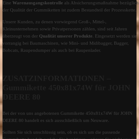
Eine
Warenausgangskontrolle
als Absicherungsmaßnahme bezüglich
der Qualität der Gummiketten ist zudem Bestandteil der Prozesskette.
Unsere Kunden, zu denen vorwiegend Groß-, Mittel-,
Kleinunternehmen sowie Privatpersonen zählen, sind seit Jahren
überzeugt von der
Qualität unserer Produkte
. Eingesetzt werden sie
vorrangig bei Baumaschinen, wie Mini- und Midibagger, Bagger,
Bobcats, Raupendumper als auch bei Raupenlader.
ZUSATZINFORMATIONEN –
Gummikette 450x81x74W für JOHN
DEERE 80
Bei der von uns angebotenen Gummikette 450x81x74W für JOHN
DEERE 80 handelt es sich ausschließlich um Neuware.
Sollten Sie sich unschlüssig sein, ob es sich um die passende