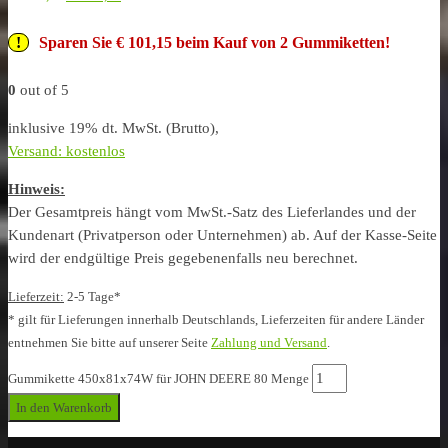
Sparen Sie € 101,15 beim Kauf von 2 Gummiketten!
0
out of 5
inklusive 19% dt. MwSt. (Brutto),
Versand: kostenlos
Hinweis:
Der Gesamtpreis hängt vom MwSt.-Satz des Lieferlandes und der
Kundenart (Privatperson oder Unternehmen) ab. Auf der Kasse-Seite
wird der endgültige Preis gegebenenfalls neu berechnet.
Lieferzeit:
2-5 Tage*
* gilt für Lieferungen innerhalb Deutschlands, Lieferzeiten für andere Länder
entnehmen Sie bitte auf unserer Seite
Zahlung und Versand
.
Gummikette 450x81x74W für JOHN DEERE 80 Menge
In den Warenkorb