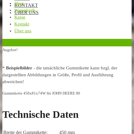
Shop
KONTAKT
Warenkorb
ÜBER UNS
Kasse
Kontakt
Über uns
‹
Zurück zur vorherigen Seite
Angebot!
*
Beispielbilder
- die tatsächliche Gummikette kann bzgl. der
dargestellten Abbildungen in Größe, Profil und Ausführung
abweichen!
Gummikette 450x81x74W für JOHN DEERE 80
Technische Daten
Breite der Gummikette:
450 mm