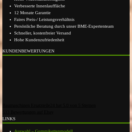
Verbesserte Innenlauffläche
12 Monate Garantie
Faires Preis-/ Leistungsverhältnis
Persönliche Beratung durch unser BME-Expertenteam
Schneller, kostenfreier Versand
Hohe Kundenzufriedenheit
KUNDENBEWERTUNGEN
Baumaschinen Ersatzteile24
hat
5.0
von
5
Sternen
533
Bewertungen auf Ebay
LINKS
Auswahl – Gummikettenmodell