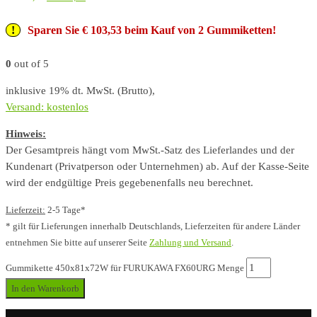
Sparen Sie € 103,53 beim Kauf von 2 Gummiketten!
0
out of 5
inklusive 19% dt. MwSt. (Brutto),
Versand: kostenlos
Hinweis:
Der Gesamtpreis hängt vom MwSt.-Satz des Lieferlandes und der
Kundenart (Privatperson oder Unternehmen) ab. Auf der Kasse-Seite
wird der endgültige Preis gegebenenfalls neu berechnet.
Lieferzeit:
2-5 Tage*
* gilt für Lieferungen innerhalb Deutschlands, Lieferzeiten für andere Länder
entnehmen Sie bitte auf unserer Seite
Zahlung und Versand
.
Gummikette 450x81x72W für FURUKAWA FX60URG Menge
In den Warenkorb