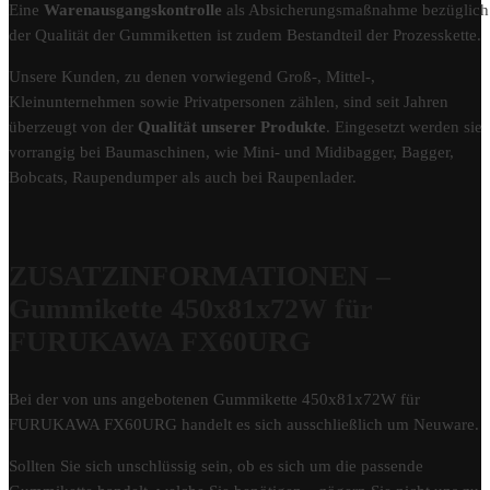
Eine
Warenausgangskontrolle
als Absicherungsmaßnahme bezüglich
der Qualität der Gummiketten ist zudem Bestandteil der Prozesskette.
Unsere Kunden, zu denen vorwiegend Groß-, Mittel-,
Kleinunternehmen sowie Privatpersonen zählen, sind seit Jahren
überzeugt von der
Qualität unserer Produkte
. Eingesetzt werden sie
vorrangig bei Baumaschinen, wie Mini- und Midibagger, Bagger,
Bobcats, Raupendumper als auch bei Raupenlader.
ZUSATZINFORMATIONEN –
Gummikette 450x81x72W für
FURUKAWA FX60URG
Bei der von uns angebotenen Gummikette 450x81x72W für
FURUKAWA FX60URG handelt es sich ausschließlich um Neuware.
Sollten Sie sich unschlüssig sein, ob es sich um die passende