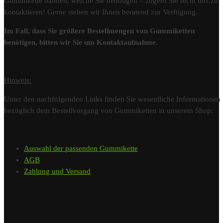
Gummikette handelt, welche Sie benötigen – zögern Sie nicht uns zu
kontaktieren! Gerne stehen wir Ihnen beratend zur Verfügung.
Im Fall, dass Sie größere Bestellmengen von Gummiketten
benötigen, bitten wir Sie um Kontaktaufnahme.
Hinweis:
Unter den nachfolgenden Links finden Sie wesentliche Informationen
bezüglich dem Bestellvorgang von Gummiketten in unserem Shop:
Auswahl der passenden Gummikette
AGB
Zahlung und Versand