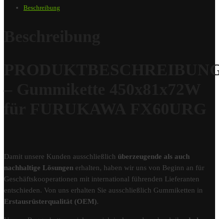
Beschreibung
Beschreibung
PRODUKTBESCHREIBUN
– Gummikette 450x81x72W
für FURUKAWA FX60URG
Damit unsere Kunden ausschließlich
überzeugende als auch
nachhaltige Lösungen
erhalten, haben wir uns von Beginn an für
Geschäftskooperationen mit international führenden Lieferanten
entschieden. Von uns erhalten Sie ausschließlich Gummiketten in
Erstausrüsterqualität (OEM)
.