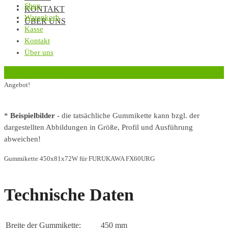
Shop
KONTAKT
Warenkorb
ÜBER UNS
Kasse
Kontakt
Über uns
‹
Zurück zur vorherigen Seite
Angebot!
*
Beispielbilder
- die tatsächliche Gummikette kann bzgl. der
dargestellten Abbildungen in Größe, Profil und Ausführung
abweichen!
Gummikette 450x81x72W für FURUKAWA FX60URG
Technische Daten
Breite der Gummikette:
450 mm