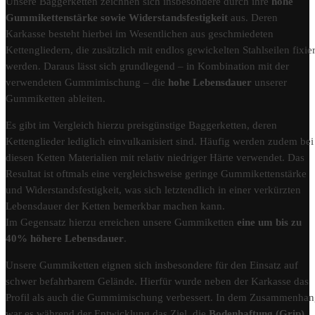
Unsere Baggerketten zeichnen sich insbesondere durch ihre
hohe
Gummikettenstärke sowie Widerstandsfestigkeit
aus. Deren
Karkasse besteht hierbei im Wesentlichen aus geschmiedeten
Kettengliedern, die zusätzlich mit endlos gewickelten Stahlseilen fixier
werden. Daraus lässt sich grundlegend – in Kombination mit der
verwendeten Gummimischung – die
hohe Lebensdauer
unserer
Gummiketten ableiten.
Es gibt im Vergleich hierzu preisgünstige Baggerketten, deren
Kettenglieder lediglich einvulkanisiert sind. Häufig werden zudem bei
diesen Ketten Materialien mit relativ niedriger Härte verwendet. Das
Resultat ist oftmals eine vergleichsweise geringe Gummikettenstärke
und Widerstandsfestigkeit, was sich letztendlich in einer verkürzten
Lebensdauer der Ketten bemerkbar machen kann.
Im Gegensatz hierzu erreichen unsere Gummiketten
eine um bis zu
40% höhere Lebensdauer
.
Unsere Gummiketten eignen sich insbesondere für den Einsatz auf
schwer befahrbarem Gelände. Hierfür wurde neben der Karkasse das
Profil als auch die Gummimischung verbessert. In dem Zusammenha
war es während der Entwicklung das Ziel, die
Bodenhaftung (Grip)