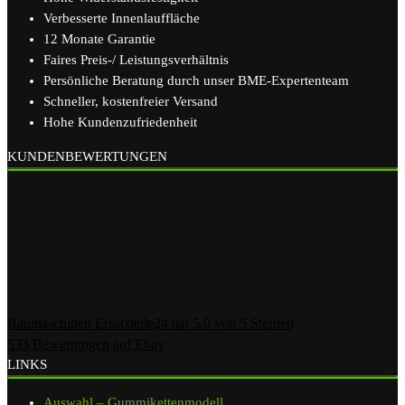
Verbesserte Innenlauffläche
12 Monate Garantie
Faires Preis-/ Leistungsverhältnis
Persönliche Beratung durch unser BME-Expertenteam
Schneller, kostenfreier Versand
Hohe Kundenzufriedenheit
KUNDENBEWERTUNGEN
Baumaschinen Ersatzteile24
hat
5.0
von
5
Sternen
533
Bewertungen auf Ebay
LINKS
Auswahl – Gummikettenmodell