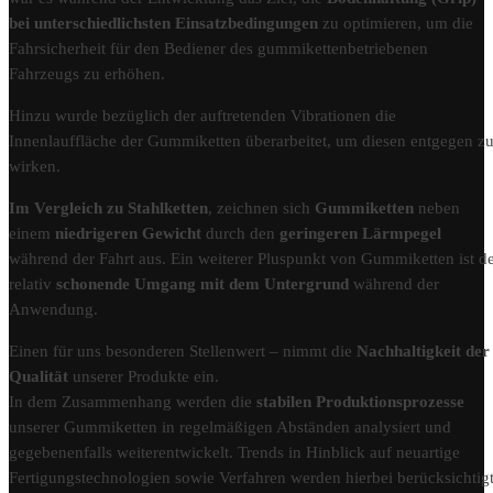
bei unterschiedlichsten Einsatzbedingungen
zu optimieren, um die
Fahrsicherheit für den Bediener des gummikettenbetriebenen
Fahrzeugs zu erhöhen.
Hinzu wurde bezüglich der auftretenden Vibrationen die
Innenlauffläche der Gummiketten überarbeitet, um diesen entgegen z
wirken.
Im Vergleich zu Stahlketten
, zeichnen sich
Gummiketten
neben
einem
niedrigeren Gewicht
durch den
geringeren Lärmpegel
während der Fahrt aus. Ein weiterer Pluspunkt von Gummiketten ist d
relativ
schonende Umgang mit dem Untergrund
während der
Anwendung.
Einen für uns besonderen Stellenwert – nimmt die
Nachhaltigkeit der
Qualität
unserer Produkte ein.
In dem Zusammenhang werden die
stabilen Produktionsprozesse
unserer Gummiketten in regelmäßigen Abständen analysiert und
gegebenenfalls weiterentwickelt. Trends in Hinblick auf neuartige
Fertigungstechnologien sowie Verfahren werden hierbei berücksichtigt