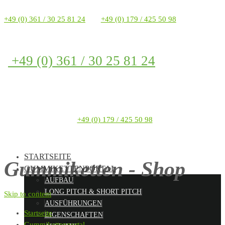
+49 (0) 361 / 30 25 81 24
+49 (0) 179 / 425 50 98
+49 (0) 361 / 30 25 81 24
+49 (0) 179 / 425 50 98
STARTSEITE
Gummiketten - Shop
GUMMIKETTENPORTAL
AUFBAU
LONG PITCH & SHORT PITCH
Skip to content
AUSFÜHRUNGEN
Startseite
EIGENSCHAFTEN
Gummikettenportal