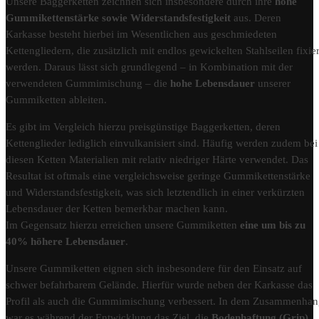
Unsere Baggerketten zeichnen sich insbesondere durch ihre
hohe
Gummikettenstärke sowie Widerstandsfestigkeit
aus. Deren
Karkasse besteht hierbei im Wesentlichen aus geschmiedeten
Kettengliedern, die zusätzlich mit endlos gewickelten Stahlseilen fixier
werden. Daraus lässt sich grundlegend – in Kombination mit der
verwendeten Gummimischung – die
hohe Lebensdauer
unserer
Gummiketten ableiten.
Es gibt im Vergleich hierzu preisgünstige Baggerketten, deren
Kettenglieder lediglich einvulkanisiert sind. Häufig werden zudem bei
diesen Ketten Materialien mit relativ niedriger Härte verwendet. Das
Resultat ist oftmals eine vergleichsweise geringe Gummikettenstärke
und Widerstandsfestigkeit, was sich letztendlich in einer verkürzten
Lebensdauer der Ketten bemerkbar machen kann.
Im Gegensatz hierzu erreichen unsere Gummiketten
eine um bis zu
40% höhere Lebensdauer
.
Unsere Gummiketten eignen sich insbesondere für den Einsatz auf
schwer befahrbarem Gelände. Hierfür wurde neben der Karkasse das
Profil als auch die Gummimischung verbessert. In dem Zusammenha
war es während der Entwicklung das Ziel, die
Bodenhaftung (Grip)