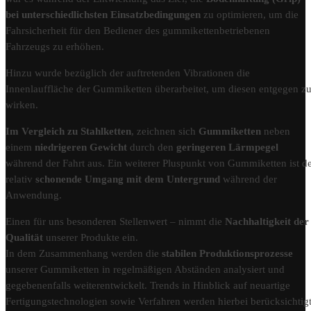
bei unterschiedlichsten Einsatzbedingungen
zu optimieren, um die
Fahrsicherheit für den Bediener des gummikettenbetriebenen
Fahrzeugs zu erhöhen.
Hinzu wurde bezüglich der auftretenden Vibrationen die
Innenlauffläche der Gummiketten überarbeitet, um diesen entgegen z
wirken.
Im Vergleich zu Stahlketten
, zeichnen sich
Gummiketten
neben
einem
niedrigeren Gewicht
durch den
geringeren Lärmpegel
während der Fahrt aus. Ein weiterer Pluspunkt von Gummiketten ist d
relativ
schonende Umgang mit dem Untergrund
während der
Anwendung.
Einen für uns besonderen Stellenwert – nimmt die
Nachhaltigkeit der
Qualität
unserer Produkte ein.
In dem Zusammenhang werden die
stabilen Produktionsprozesse
unserer Gummiketten in regelmäßigen Abständen analysiert und
gegebenenfalls weiterentwickelt. Trends in Hinblick auf neuartige
Fertigungstechnologien sowie Verfahren werden hierbei berücksichtigt