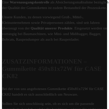
Eine
Warenausgangskontrolle
als Absicherungsmaßnahme bezüglich
der Qualität der Gummiketten ist zudem Bestandteil der Prozesskette.
Unsere Kunden, zu denen vorwiegend Groß-, Mittel-,
Kleinunternehmen sowie Privatpersonen zählen, sind seit Jahren
überzeugt von der
Qualität unserer Produkte
. Eingesetzt werden sie
vorrangig bei Baumaschinen, wie Mini- und Midibagger, Bagger,
Bobcats, Raupendumper als auch bei Raupenlader.
ZUSATZINFORMATIONEN –
Gummikette 450x81x72W für CASE
CK82
Bei der von uns angebotenen Gummikette 450x81x72W für CASE
CK82 handelt es sich ausschließlich um Neuware.
Sollten Sie sich unschlüssig sein, ob es sich um die passende