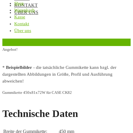
Shop
KONTAKT
Warenkorb
ÜBER UNS
Kasse
Kontakt
Über uns
‹
Zurück zur vorherigen Seite
Angebot!
*
Beispielbilder
- die tatsächliche Gummikette kann bzgl. der
dargestellten Abbildungen in Größe, Profil und Ausführung
abweichen!
Gummikette 450x81x72W für CASE CK82
Technische Daten
Breite der Gummikette:
450 mm