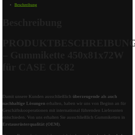
Beschreibung
Beschreibung
PRODUKTBESCHREIBUN
– Gummikette 450x81x72W
für CASE CK82
Damit unsere Kunden ausschließlich
überzeugende als auch
nachhaltige Lösungen
erhalten, haben wir uns von Beginn an für
Geschäftskooperationen mit international führenden Lieferanten
entschieden. Von uns erhalten Sie ausschließlich Gummiketten in
Erstausrüsterqualität (OEM)
.