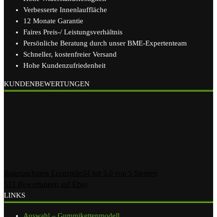
Verbesserte Innenlauffläche
12 Monate Garantie
Faires Preis-/ Leistungsverhältnis
Persönliche Beratung durch unser BME-Expertenteam
Schneller, kostenfreier Versand
Hohe Kundenzufriedenheit
KUNDENBEWERTUNGEN
Baumaschinen Ersatzteile24
hat
5.0
von
5
Sternen
533
Bewertungen auf Ebay
LINKS
Auswahl – Gummikettenmodell