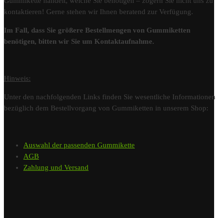
Gummikette handelt, welche Sie benötigen – zögern Sie nicht uns zu
kontaktieren! Gerne stehen wir Ihnen beratend zur Verfügung.
Im Fall, dass Sie größere Bestellmengen von Gummiketten
benötigen, bitten wir Sie um Kontaktaufnahme.
Hinweis:
Unter den nachfolgenden Links finden Sie wesentliche Informationen
bezüglich dem Bestellvorgang von Gummiketten in unserem Shop:
Auswahl der passenden Gummikette
AGB
Zahlung und Versand