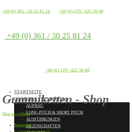
+49 (0) 361 / 30 25 81 24
+49 (0) 179 / 425 50 98
+49 (0) 361 / 30 25 81 24
+49 (0) 179 / 425 50 98
STARTSEITE
Gummiketten - Shop
GUMMIKETTENPORTAL
AUFBAU
LONG PITCH & SHORT PITCH
Skip to content
AUSFÜHRUNGEN
Startseite
EIGENSCHAFTEN
Gummikettenportal