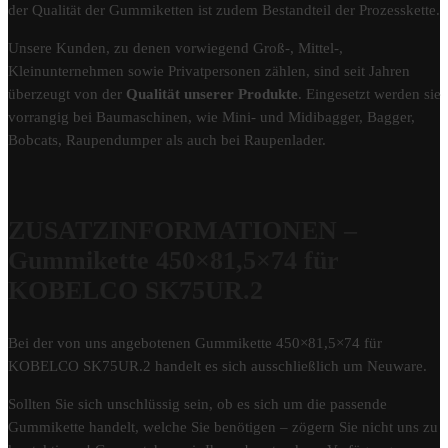
der Qualität der Gummiketten ist zudem Bestandteil der Prozesskette.
Unsere Kunden, zu denen vorwiegend Groß-, Mittel-,
Kleinunternehmen sowie Privatpersonen zählen, sind seit Jahren
überzeugt von der
Qualität unserer Produkte
. Eingesetzt werden sie
vorrangig bei Baumaschinen, wie Mini- und Midibagger, Bagger,
Bobcats, Raupendumper als auch bei Raupenlader.
ZUSATZINFORMATIONEN –
Gummikette 450×81,5×74 für
KOBELCO SK75UR.2
Bei der von uns angebotenen Gummikette 450×81,5×74 für
KOBELCO SK75UR.2 handelt es sich ausschließlich um Neuware.
Sollten Sie sich unschlüssig sein, ob es sich um die passende
Gummikette handelt, welche Sie benötigen – zögern Sie nicht uns zu