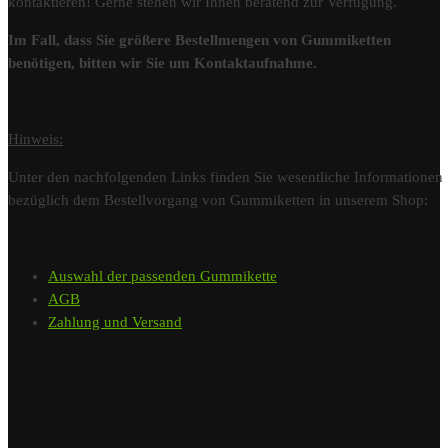
kontaktieren! Gerne stehen wir Ihnen beratend zur Verfügung.
Im Fall, dass Sie größere Bestellmengen von Gummiketten
benötigen, bitten wir Sie um Kontaktaufnahme.
Hinweis:
Unter den nachfolgenden Links finden Sie wesentliche Informationen
bezüglich dem Bestellvorgang von Gummiketten in unserem Shop:
Auswahl der passenden Gummikette
AGB
Zahlung und Versand