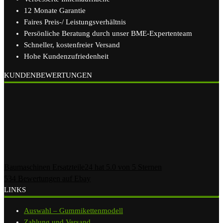
12 Monate Garantie
Faires Preis-/ Leistungsverhältnis
Persönliche Beratung durch unser BME-Expertenteam
Schneller, kostenfreier Versand
Hohe Kundenzufriedenheit
KUNDENBEWERTUNGEN
Baumaschinen Ersatzteile24
hat
5.0
von
5
Sternen
534
Bewertungen auf Ebay
LINKS
Auswahl – Gummikettenmodell
Zahlung und Versand