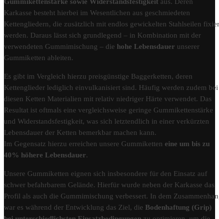
Gummikettenstärke sowie Widerstandsfestigkeit
aus. Deren
Karkasse besteht hierbei im Wesentlichen aus geschmiedeten
Kettengliedern, die zusätzlich mit endlos gewickelten Stahlseilen fixier
werden. Daraus lässt sich grundlegend – in Kombination mit der
verwendeten Gummimischung – die
hohe Lebensdauer
unserer
Gummiketten ableiten.
Es gibt im Vergleich hierzu preisgünstige Baggerketten, deren
Kettenglieder lediglich einvulkanisiert sind. Häufig werden zudem bei
diesen Ketten Materialien mit relativ niedriger Härte verwendet. Das
Resultat ist oftmals eine vergleichsweise geringe Gummikettenstärke
und Widerstandsfestigkeit, was sich letztendlich in einer verkürzten
Lebensdauer der Ketten bemerkbar machen kann.
Im Gegensatz hierzu erreichen unsere Gummiketten
eine um bis zu
40% höhere Lebensdauer
.
Unsere Gummiketten eignen sich insbesondere für den Einsatz auf
schwer befahrbarem Gelände. Hierfür wurde neben der Karkasse das
Profil als auch die Gummimischung verbessert. In dem Zusammenha
war es während der Entwicklung das Ziel, die
Bodenhaftung (Grip)
bei unterschiedlichsten Einsatzbedingungen
zu optimieren, um die