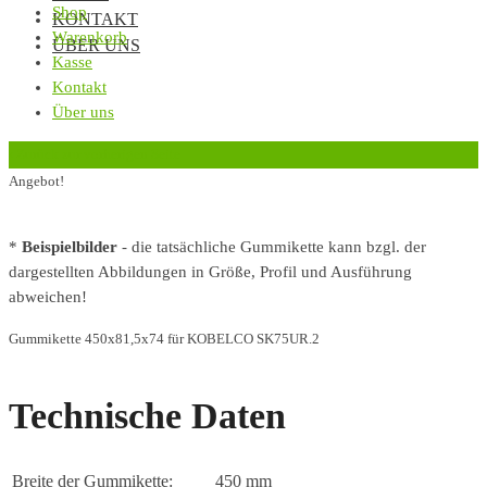
Shop
KONTAKT
Warenkorb
ÜBER UNS
Kasse
Kontakt
Über uns
‹
Zurück zur vorherigen Seite
Angebot!
*
Beispielbilder
- die tatsächliche Gummikette kann bzgl. der
dargestellten Abbildungen in Größe, Profil und Ausführung
abweichen!
Gummikette 450x81,5x74 für KOBELCO SK75UR.2
Technische Daten
Breite der Gummikette:
450 mm