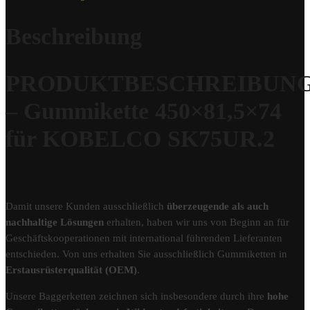
Beschreibung
PRODUKTBESCHREIBUN
– Gummikette 450×81,5×74
für KOBELCO SK75UR.2
Damit unsere Kunden ausschließlich
überzeugende als auch
nachhaltige Lösungen
erhalten, haben wir uns von Beginn an für
Geschäftskooperationen mit international führenden Lieferanten
entschieden. Von uns erhalten Sie ausschließlich Gummiketten in
Erstausrüsterqualität (OEM)
.
Unsere Baggerketten zeichnen sich insbesondere durch ihre
hohe