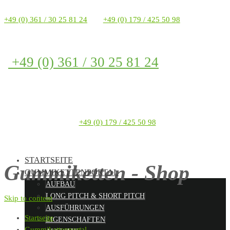
+49 (0) 361 / 30 25 81 24
+49 (0) 179 / 425 50 98
+49 (0) 361 / 30 25 81 24
+49 (0) 179 / 425 50 98
STARTSEITE
Gummiketten - Shop
GUMMIKETTENPORTAL
AUFBAU
LONG PITCH & SHORT PITCH
Skip to content
AUSFÜHRUNGEN
Startseite
EIGENSCHAFTEN
Gummikettenportal