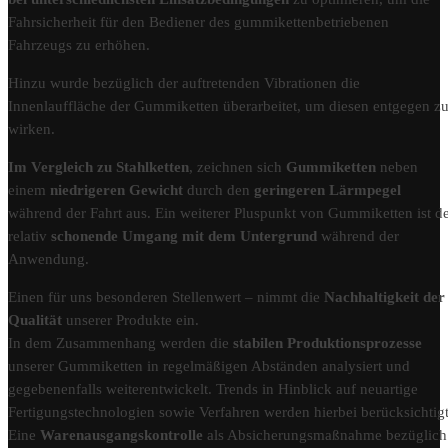
Fahrsicherheit für den Bediener des gummikettenbetriebenen
Fahrzeugs zu erhöhen.
Hinzu wurde bezüglich der auftretenden Vibrationen die
Innenlauffläche der Gummiketten überarbeitet, um diesen entgegen z
wirken.
Im Vergleich zu Stahlketten
, zeichnen sich
Gummiketten
neben
einem
niedrigeren Gewicht
durch den
geringeren Lärmpegel
während der Fahrt aus. Ein weiterer Pluspunkt von Gummiketten ist d
relativ
schonende Umgang mit dem Untergrund
während der
Anwendung.
Einen für uns besonderen Stellenwert – nimmt die
Nachhaltigkeit der
Qualität
unserer Produkte ein.
In dem Zusammenhang werden die
stabilen Produktionsprozesse
unserer Gummiketten in regelmäßigen Abständen analysiert und
gegebenenfalls weiterentwickelt. Trends in Hinblick auf neuartige
Fertigungstechnologien sowie Verfahren werden hierbei berücksichtigt
Eine
Warenausgangskontrolle
als Absicherungsmaßnahme bezüglich