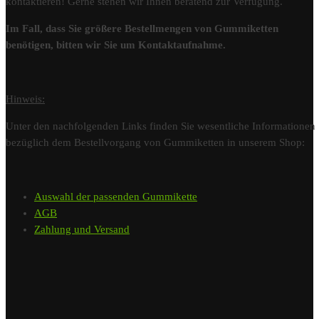
kontaktieren! Gerne stehen wir Ihnen beratend zur Verfügung.
Im Fall, dass Sie größere Bestellmengen von Gummiketten
benötigen, bitten wir Sie um Kontaktaufnahme.
Hinweis:
Unter den nachfolgenden Links finden Sie wesentliche Informationen
bezüglich dem Bestellvorgang von Gummiketten in unserem Shop:
Auswahl der passenden Gummikette
AGB
Zahlung und Versand