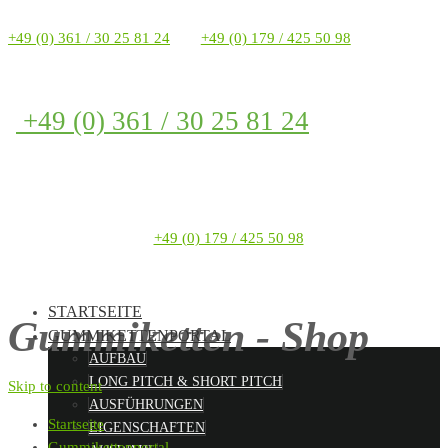
+49 (0) 361 / 30 25 81 24
+49 (0) 179 / 425 50 98
+49 (0) 361 / 30 25 81 24
+49 (0) 179 / 425 50 98
STARTSEITE
Gummiketten - Shop
GUMMIKETTENPORTAL
AUFBAU
LONG PITCH & SHORT PITCH
Skip to content
AUSFÜHRUNGEN
Startseite
EIGENSCHAFTEN
Gummikettenportal