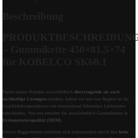
Beschreibung
PRODUKTBESCHREIBUN
– Gummikette 450×81,5×74
für KOBELCO SK60.1
Damit unsere Kunden ausschließlich
überzeugende als auch
nachhaltige Lösungen
erhalten, haben wir uns von Beginn an für
Geschäftskooperationen mit international führenden Lieferanten
entschieden. Von uns erhalten Sie ausschließlich Gummiketten in
Erstausrüsterqualität (OEM)
.
Unsere Baggerketten zeichnen sich insbesondere durch ihre
hohe