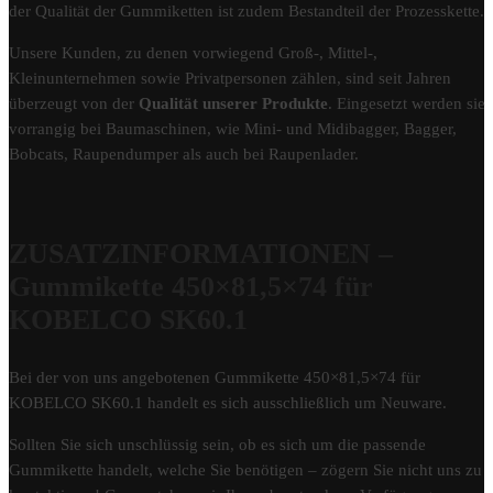
der Qualität der Gummiketten ist zudem Bestandteil der Prozesskette.
Unsere Kunden, zu denen vorwiegend Groß-, Mittel-,
Kleinunternehmen sowie Privatpersonen zählen, sind seit Jahren
überzeugt von der
Qualität unserer Produkte
. Eingesetzt werden sie
vorrangig bei Baumaschinen, wie Mini- und Midibagger, Bagger,
Bobcats, Raupendumper als auch bei Raupenlader.
ZUSATZINFORMATIONEN –
Gummikette 450×81,5×74 für
KOBELCO SK60.1
Bei der von uns angebotenen Gummikette 450×81,5×74 für
KOBELCO SK60.1 handelt es sich ausschließlich um Neuware.
Sollten Sie sich unschlüssig sein, ob es sich um die passende
Gummikette handelt, welche Sie benötigen – zögern Sie nicht uns zu