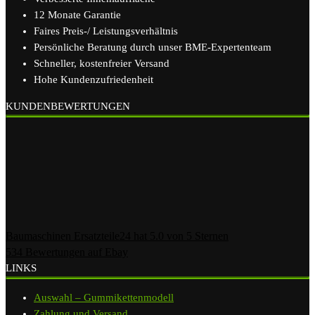
12 Monate Garantie
Faires Preis-/ Leistungsverhältnis
Persönliche Beratung durch unser BME-Expertenteam
Schneller, kostenfreier Versand
Hohe Kundenzufriedenheit
KUNDENBEWERTUNGEN
Baumaschinen Ersatzteile24
hat
5.0
von
5
Sternen
534
Bewertungen auf Ebay
LINKS
Auswahl – Gummikettenmodell
Zahlung und Versand