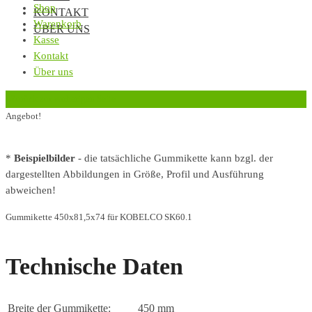
Shop
KONTAKT
Warenkorb
ÜBER UNS
Kasse
Kontakt
Über uns
‹
Zurück zur vorherigen Seite
Angebot!
*
Beispielbilder
- die tatsächliche Gummikette kann bzgl. der
dargestellten Abbildungen in Größe, Profil und Ausführung
abweichen!
Gummikette 450x81,5x74 für KOBELCO SK60.1
Technische Daten
Breite der Gummikette:
450 mm