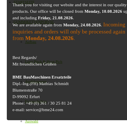
STARTSEITE
Thank you for visiting our website and the interest in our quality
products. Our office will be closed from
Monday, 10.08.2026
up
and including
Friday, 21.08.2026
.
GUMMIKETTENPORTAL
Incoming
We are available again from
Monday, 24.08.2026
.
inquiries and orders will only be processed again
from
Monday, 24.08.2026
.
Aufbau
Best Regards/
Long Pitch & Short Pich
Mit freundlichen Grüßen
BME BauMaschinen Ersatzteile
Ausführungen
Dipl.-Ing.(FH) Mathias Schmidt
Blumenstraße 70
D-99092 Erfurt
Eigenschaften
Phone: +49 (0) 361 / 30 25 81 24
e-mail: service@bme24.com
Auswahl