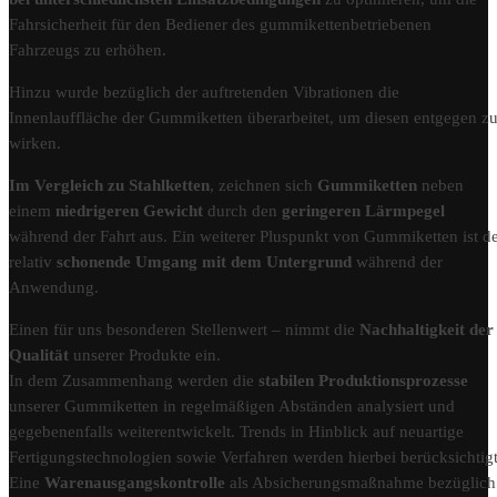
Fahrsicherheit für den Bediener des gummikettenbetriebenen
Fahrzeugs zu erhöhen.
Hinzu wurde bezüglich der auftretenden Vibrationen die
Innenlauffläche der Gummiketten überarbeitet, um diesen entgegen z
wirken.
Im Vergleich zu Stahlketten
, zeichnen sich
Gummiketten
neben
einem
niedrigeren Gewicht
durch den
geringeren Lärmpegel
während der Fahrt aus. Ein weiterer Pluspunkt von Gummiketten ist d
relativ
schonende Umgang mit dem Untergrund
während der
Anwendung.
Einen für uns besonderen Stellenwert – nimmt die
Nachhaltigkeit der
Qualität
unserer Produkte ein.
In dem Zusammenhang werden die
stabilen Produktionsprozesse
unserer Gummiketten in regelmäßigen Abständen analysiert und
gegebenenfalls weiterentwickelt. Trends in Hinblick auf neuartige
Fertigungstechnologien sowie Verfahren werden hierbei berücksichtigt
Eine
Warenausgangskontrolle
als Absicherungsmaßnahme bezüglich