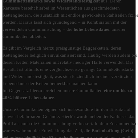
Gummikettenstärke sowie Widerstandsfestigkeit
aus. Deren
Karkasse besteht hierbei im Wesentlichen aus geschmiedeten
Kettengliedern, die zusätzlich mit endlos gewickelten Stahlseilen fixier
werden. Daraus lässt sich grundlegend – in Kombination mit der
verwendeten Gummimischung – die
hohe Lebensdauer
unserer
Gummiketten ableiten.
Es gibt im Vergleich hierzu preisgünstige Baggerketten, deren
Kettenglieder lediglich einvulkanisiert sind. Häufig werden zudem bei
diesen Ketten Materialien mit relativ niedriger Härte verwendet. Das
Resultat ist oftmals eine vergleichsweise geringe Gummikettenstärke
und Widerstandsfestigkeit, was sich letztendlich in einer verkürzten
Lebensdauer der Ketten bemerkbar machen kann.
Im Gegensatz hierzu erreichen unsere Gummiketten
eine um bis zu
40% höhere Lebensdauer
.
Unsere Gummiketten eignen sich insbesondere für den Einsatz auf
schwer befahrbarem Gelände. Hierfür wurde neben der Karkasse das
Profil als auch die Gummimischung verbessert. In dem Zusammenha
war es während der Entwicklung das Ziel, die
Bodenhaftung (Grip)
bei unterschiedlichsten Einsatzbedingungen
zu optimieren, um die