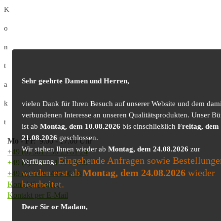
K
o
n
t
Sehr geehrte Damen und Herren,
a
k
vielen Dank für Ihren Besuch auf unserer Website und dem dami
verbundenen Interesse an unseren Qualitätsprodukten. Unser Bü
t
ist ab
Montag, dem 10.08.2026
bis einschließlich
Freitag, dem
21.08.2026
geschlossen.
Mo
-
Fr
: 9.00 - 17.00 Uhr
Wir stehen Ihnen wieder ab
Montag, dem 24.08.2026
zur
+49 (0) 361 / 30 25 81 24
Eingehende Anfragen sowie Bestellunge
Verfügung.
+49 (0) 361 / 41 77 03 30
werden erst ab
Montag, dem 24.08.2026
wieder
+49 (0) 179 / 425 50 98
bearbeitet.
Kontaktformular
Kontakt per E-Mail
Dear Sir or Madam,