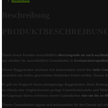
Beschreibung
Beschreibung
PRODUKTBESCHREIBUNG – 
Damit unsere Kunden ausschließlich
überzeugende als auch nachhal
uns erhalten Sie ausschließlich Gummiketten in
Erstausrüsterqualit
Unsere Baggerketten zeichnen sich insbesondere durch ihre
hohe Gum
zusätzlich mit endlos gewickelten Stahlseilen fixiert werden. Darau
Es gibt im Vergleich hierzu preisgünstige Baggerketten, deren Kettengl
ist oftmals eine vergleichsweise geringe Gummikettenstärke und Wider
Im Gegensatz hierzu erreichen unsere Gummiketten
eine um bis zu 
Unsere Gummiketten eignen sich insbesondere für den Einsatz auf s