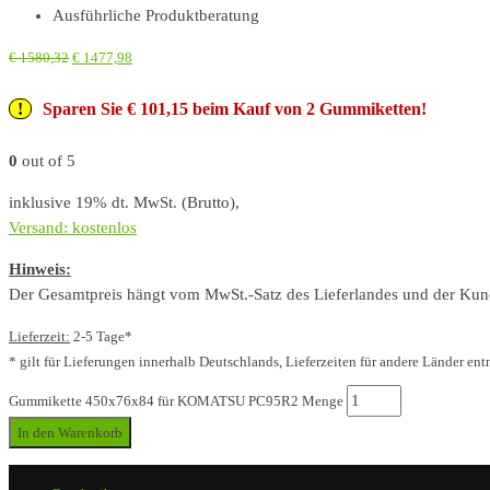
Ausführliche Produktberatung
€
1580,32
€
1477,98
Sparen Sie € 101,15 beim Kauf von 2 Gummiketten!
0
out of 5
inklusive 19% dt. MwSt. (Brutto),
Versand: kostenlos
Hinweis:
Der Gesamtpreis hängt vom MwSt.-Satz des Lieferlandes und der Kunde
Lieferzeit:
2-5 Tage*
* gilt für Lieferungen innerhalb Deutschlands, Lieferzeiten für andere Länder ent
Gummikette 450x76x84 für KOMATSU PC95R2 Menge
In den Warenkorb