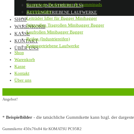
Gummierte Bodenplatten & Gummipads
REIFEN (INDUSTRIEREIFEN)
Antriebsräder
KETTENGETRIEBENE LAUFWERKE
Leiträder Idler für Bagger Minibagger
SHOP
Stützrollen Tragrollen Minibagger Bagger
WARENKORB
Laufrollen Minibagger Bagger
KASSE
Reifen (Industriereifen)
KONTAKT
Kettengetriebene Laufwerke
ÜBER UNS
Shop
Warenkorb
Kasse
Kontakt
Über uns
‹
Zurück zur vorherigen Seite
Angebot!
*
Beispielbilder
- die tatsächliche Gummikette kann bzgl. der dargest
Gummikette 450x76x84 für KOMATSU PC95R2