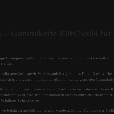
Gummikette 450x76x84 fü
tige Lösungen
erhalten, haben wir uns von Beginn an für Geschäftskoop
ät (OEM)
.
mikettenstärke sowie Widerstandsfestigkeit
aus. Deren Karkasse best
s lässt sich grundlegend – in Kombination mit der verwendeten Gummimi
ieder lediglich einvulkanisiert sind. Häufig werden zudem bei diesen Ke
standsfestigkeit, was sich letztendlich in einer verkürzten Lebensdau
40% höhere Lebensdauer
.
chwer befahrbarem Gelände. Hierfür wurde neben der Karkasse das Pro