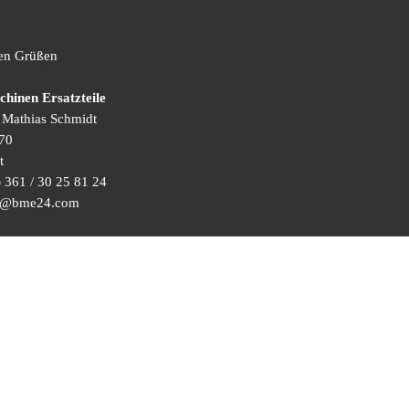
hen Grüßen
inen Ersatzteile
) Mathias Schmidt
70
t
 361 / 30 25 81 24
ice@bme24.com