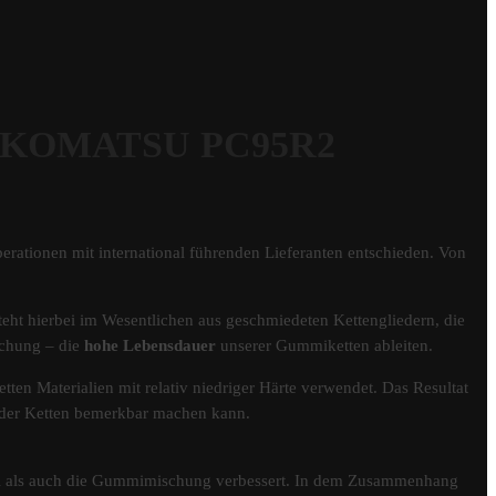
r KOMATSU PC95R2
erationen mit international führenden Lieferanten entschieden. Von
eht hierbei im Wesentlichen aus geschmiedeten Kettengliedern, die
schung – die
hohe Lebensdauer
unserer Gummiketten ableiten.
tten Materialien mit relativ niedriger Härte verwendet. Das Resultat
er der Ketten bemerkbar machen kann.
fil als auch die Gummimischung verbessert. In dem Zusammenhang