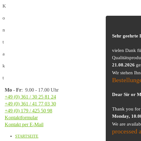
K
o
n
Sehr geehrte
t
vielen Dank f
a
Qualitätsprodu
21.08.2026
ge
k
Wir stehen Ih
t
Bestellung
Mo
-
Fr
: 9.00 - 17.00 Uhr
Dear Sir or 
+49 (0) 361 / 30 25 81 24
+49 (0) 361 / 41 77 03 30
Thank you for 
+49 (0) 179 / 425 50 98
Monday, 10.0
Kontaktformular
We are availa
Kontakt per E-Mail
processed 
STARTSEITE