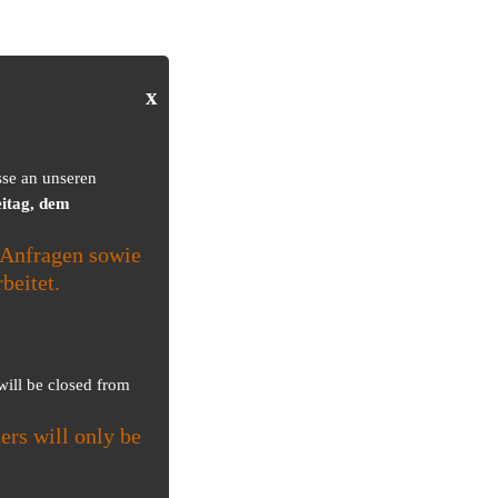
x
sse an unseren
itag, dem
Anfragen sowie
beitet.
 will be closed from
ers will only be