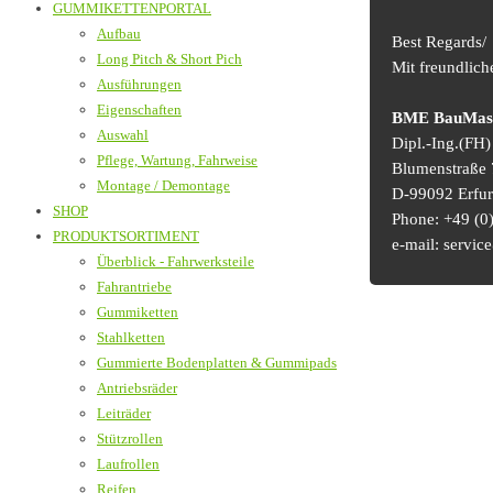
GUMMIKETTENPORTAL
Aufbau
Best Regards/
Long Pitch & Short Pich
Mit freundlic
Ausführungen
Eigenschaften
BME BauMasch
Auswahl
Dipl.-Ing.(FH
Pflege, Wartung, Fahrweise
Blumenstraße 
Montage / Demontage
D-99092 Erfur
SHOP
Phone: +49 (0)
PRODUKTSORTIMENT
e-mail: serv
Überblick - Fahrwerksteile
Fahrantriebe
Gummiketten
Stahlketten
Gummierte Bodenplatten & Gummipads
Antriebsräder
Leiträder
Stützrollen
Laufrollen
Reifen