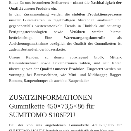
Einen für uns besonderen Stellenwert – nimmt die
Nachhaltigkeit der
Qualität
unserer Produkte ein.
In dem Zusammenhang werden die
stabilen Produktionsprozesse
unserer Gummiketten in regelmäßigen Abständen analysiert und
gegebenenfalls weiterentwickelt. Trends in Hinblick auf neuartige
Fertigungstechnologien sowie Verfahren werden hierbei
berücksichtigt. Eine
Warenausgangskontrolle
als
Absicherungsmaßnahme bezüglich der Qualität der Gummiketten ist
zudem Bestandteil der Prozesskette.
Unsere Kunden, zu denen vorwiegend Groß-, Mittel-,
Kleinunternehmen sowie Privatpersonen zählen, sind seit Jahren
überzeugt von der
Qualität unserer Produkte
. Eingesetzt werden sie
vorrangig bei Baumaschinen, wie Mini- und Midibagger, Bagger,
Bobcats, Raupendumper als auch bei Raupenlader.
ZUSATZINFORMATIONEN –
Gummikette 450×73,5×86 für
SUMITOMO S106F2U
Bei der von uns angebotenen Gummikette 450×73,5×86 für
SUMITOMO S106F2U handelt es sich ausschließlich um Neuware.