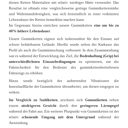
diesen Ketten Materialien mit relativ niedriger Härte verwendet. Das
Resultat ist oftmals eine vergleichsweise geringe Gummikettenstärke
und Widerstandsfestigkeit, was sich letztendlich in einer verkürzten
Lebensdauer der Ketten bemerkbar machen kann.
Im Gegensatz hierzu erreichen unsere Gummiketten
eine um bis zu
40% höhere Lebensdauer
.
Unsere Gummiketten eignen sich insbesondere für den Einsatz auf
schwer befahrbarem Gelände. Hierfür wurde neben der Karkasse das
Profil als auch die Gummimischung verbessert. In dem Zusammenhang
war es während der Entwicklung das Ziel, die
Bodenhaftung (Grip) bei
unterschiedlichsten Einsatzbedingungen
zu optimieren, um die
Fahrsicherheit für den Bediener des gummikettenbetriebenen
Fahrzeugs zu erhöhen.
Hinzu wurde bezüglich der auftretenden Vibrationen die
Innenlauffläche der Gummiketten überarbeitet, um diesen entgegen zu
wirken.
Im Vergleich zu Stahlketten
, zeichnen sich
Gummiketten
neben
einem
niedrigeren Gewicht
durch den
geringeren Lärmpegel
während der Fahrt aus. Ein weiterer Pluspunkt von Gummiketten ist der
relativ
schonende Umgang mit dem Untergrund
während der
Anwendung.