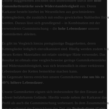
Unsere Baggerketten zeichnen sich insbesondere durch ihre
hohe
Gummikettenstärke sowie Widerstandsfestigkeit
aus. Deren
Karkasse besteht hierbei im Wesentlichen aus geschmiedeten
Kettengliedern, die zusätzlich mit endlos gewickelten Stahlseilen fixier
werden. Daraus lässt sich grundlegend – in Kombination mit der
verwendeten Gummimischung – die
hohe Lebensdauer
unserer
Gummiketten ableiten.
Es gibt im Vergleich hierzu preisgünstige Baggerketten, deren
Kettenglieder lediglich einvulkanisiert sind. Häufig werden zudem bei
diesen Ketten Materialien mit relativ niedriger Härte verwendet. Das
Resultat ist oftmals eine vergleichsweise geringe Gummikettenstärke
und Widerstandsfestigkeit, was sich letztendlich in einer verkürzten
Lebensdauer der Ketten bemerkbar machen kann.
Im Gegensatz hierzu erreichen unsere Gummiketten
eine um bis zu
40% höhere Lebensdauer
.
Unsere Gummiketten eignen sich insbesondere für den Einsatz auf
schwer befahrbarem Gelände. Hierfür wurde neben der Karkasse das
Profil als auch die Gummimischung verbessert. In dem Zusammenha
war es während der Entwicklung das Ziel, die
Bodenhaftung (Grip)