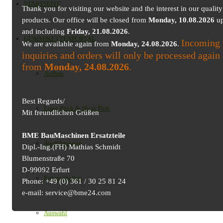
STARTSEITE
Thank you for visiting our website and the interest in our quality
products. Our office will be closed from
Monday, 10.08.2026
up
and including
Friday, 21.08.2026
.
GUMMIKETTENPORTAL
Incoming
We are available again from
Monday, 24.08.2026
.
inquiries and orders will only be processed again
from
Monday, 24.08.2026
.
Aufbau
Best Regards/
Long Pitch & Short Pich
Mit freundlichen Grüßen
BME BauMaschinen Ersatzteile
Ausführungen
Dipl.-Ing.(FH) Mathias Schmidt
Blumenstraße 70
D-99092 Erfurt
Eigenschaften
Phone: +49 (0) 361 / 30 25 81 24
e-mail: service@bme24.com
Auswahl