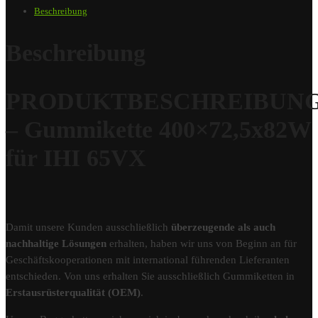
Beschreibung
Beschreibung
PRODUKTBESCHREIBUN
– Gummikette 400×72,5x82W
für IHI 65VX
Damit unsere Kunden ausschließlich
überzeugende als auch
nachhaltige Lösungen
erhalten, haben wir uns von Beginn an für
Geschäftskooperationen mit international führenden Lieferanten
entschieden. Von uns erhalten Sie ausschließlich Gummiketten in
Erstausrüsterqualität (OEM)
.