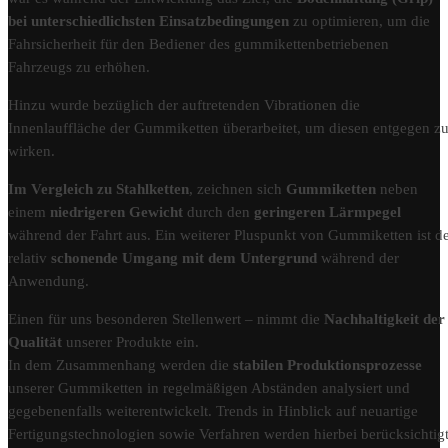
bei unterschiedlichsten Einsatzbedingungen
zu optimieren, um die
Fahrsicherheit für den Bediener des gummikettenbetriebenen
Fahrzeugs zu erhöhen.
Hinzu wurde bezüglich der auftretenden Vibrationen die
Innenlauffläche der Gummiketten überarbeitet, um diesen entgegen z
wirken.
Im Vergleich zu Stahlketten
, zeichnen sich
Gummiketten
neben
einem
niedrigeren Gewicht
durch den
geringeren Lärmpegel
während der Fahrt aus. Ein weiterer Pluspunkt von Gummiketten ist d
relativ
schonende Umgang mit dem Untergrund
während der
Anwendung.
Einen für uns besonderen Stellenwert – nimmt die
Nachhaltigkeit der
Qualität
unserer Produkte ein.
In dem Zusammenhang werden die
stabilen Produktionsprozesse
unserer Gummiketten in regelmäßigen Abständen analysiert und
gegebenenfalls weiterentwickelt. Trends in Hinblick auf neuartige
Fertigungstechnologien sowie Verfahren werden hierbei berücksichtigt