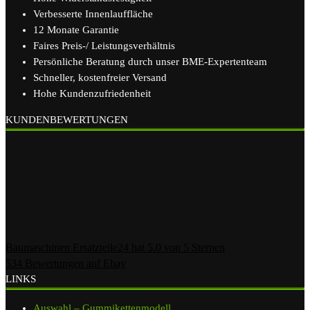
Verbesserte Innenlauffläche
12 Monate Garantie
Faires Preis-/ Leistungsverhältnis
Persönliche Beratung durch unser BME-Expertenteam
Schneller, kostenfreier Versand
Hohe Kundenzufriedenheit
KUNDENBEWERTUNGEN
Baumaschinen Ersatzteile24
hat
5.0
von
5
Sternen
534
Bewertungen auf Ebay
LINKS
Auswahl – Gummikettenmodell