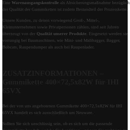
Eine
Warenausgangskontrolle
als Absicherungsmaßnahme bezüglich
der Qualität der Gummiketten ist zudem Bestandteil der Prozesskette.
Unsere Kunden, zu denen vorwiegend Groß-, Mittel-,
Kleinunternehmen sowie Privatpersonen zählen, sind seit Jahren
überzeugt von der
Qualität unserer Produkte
. Eingesetzt werden sie
vorrangig bei Baumaschinen, wie Mini- und Midibagger, Bagger,
Bobcats, Raupendumper als auch bei Raupenlader.
ZUSATZINFORMATIONEN –
Gummikette 400×72,5x82W für IHI
65VX
Bei der von uns angebotenen Gummikette 400×72,5x82W für IHI
65VX handelt es sich ausschließlich um Neuware.
Sollten Sie sich unschlüssig sein, ob es sich um die passende