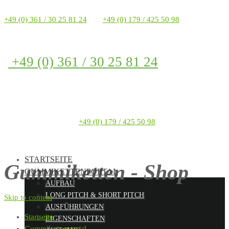
+49 (0) 361 / 30 25 81 24
+49 (0) 179 / 425 50 98
+49 (0) 361 / 30 25 81 24
+49 (0) 179 / 425 50 98
STARTSEITE
Gummiketten - Shop
GUMMIKETTENPORTAL
AUFBAU
LONG PITCH & SHORT PITCH
Skip to content
AUSFÜHRUNGEN
Startseite
EIGENSCHAFTEN
Gummikettenportal