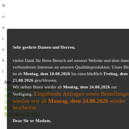
K
o
n
t
Sehr geehrte Damen und Herren,
a
k
vielen Dank für Ihren Besuch auf unserer Website und dem dami
verbundenen Interesse an unseren Qualitätsprodukten. Unser Bü
t
ist ab
Montag, dem 10.08.2026
bis einschließlich
Freitag, dem
21.08.2026
geschlossen.
Mo
-
Fr
: 9.00 - 17.00 Uhr
Wir stehen Ihnen wieder ab
Montag, dem 24.08.2026
zur
+49 (0) 361 / 30 25 81 24
Eingehende Anfragen sowie Bestellunge
Verfügung.
+49 (0) 361 / 41 77 03 30
werden erst ab
Montag, dem 24.08.2026
wieder
+49 (0) 179 / 425 50 98
bearbeitet.
Kontaktformular
Kontakt per E-Mail
Dear Sir or Madam,