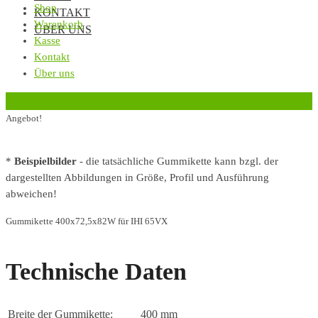
Shop
KONTAKT
Warenkorb
ÜBER UNS
Kasse
Kontakt
Über uns
‹
Zurück zur vorherigen Seite
Angebot!
*
Beispielbilder
- die tatsächliche Gummikette kann bzgl. der
dargestellten Abbildungen in Größe, Profil und Ausführung
abweichen!
Gummikette 400x72,5x82W für IHI 65VX
Technische Daten
Breite der Gummikette:
400 mm