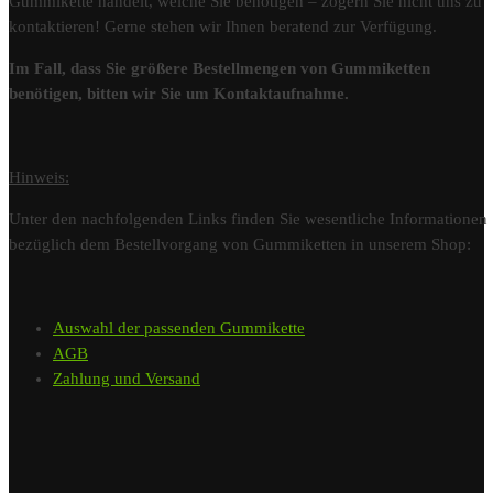
Gummikette handelt, welche Sie benötigen – zögern Sie nicht uns zu
kontaktieren! Gerne stehen wir Ihnen beratend zur Verfügung.
Im Fall, dass Sie größere Bestellmengen von Gummiketten
benötigen, bitten wir Sie um Kontaktaufnahme.
Hinweis:
Unter den nachfolgenden Links finden Sie wesentliche Informationen
bezüglich dem Bestellvorgang von Gummiketten in unserem Shop:
Auswahl der passenden Gummikette
AGB
Zahlung und Versand