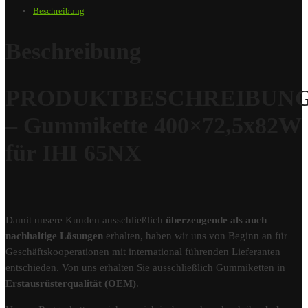
Beschreibung
Beschreibung
PRODUKTBESCHREIBUN
– Gummikette 400×72,5x82W
für IHI 65NX
Damit unsere Kunden ausschließlich
überzeugende als auch
nachhaltige Lösungen
erhalten, haben wir uns von Beginn an für
Geschäftskooperationen mit international führenden Lieferanten
entschieden. Von uns erhalten Sie ausschließlich Gummiketten in
Erstausrüsterqualität (OEM)
.