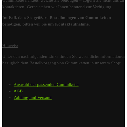
Gummikette handelt, welche Sie benötigen – zögern Sie nicht uns zu
kontaktieren! Gerne stehen wir Ihnen beratend zur Verfügung.
Im Fall, dass Sie größere Bestellmengen von Gummiketten
benötigen, bitten wir Sie um Kontaktaufnahme.
Hinweis:
Unter den nachfolgenden Links finden Sie wesentliche Informationen
bezüglich dem Bestellvorgang von Gummiketten in unserem Shop:
Auswahl der passenden Gummikette
AGB
Zahlung und Versand