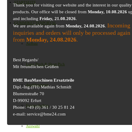
STARTSEITE
Thank you for visiting our website and the interest in our quality
products. Our office will be closed from
Monday, 10.08.2026
up
and including
Friday, 21.08.2026
.
GUMMIKETTENPORTAL
Incoming
We are available again from
Monday, 24.08.2026
.
inquiries and orders will only be processed again
from
Monday, 24.08.2026
.
Aufbau
Best Regards/
Long Pitch & Short Pich
Mit freundlichen Grüßen
BME BauMaschinen Ersatzteile
Ausführungen
Dipl.-Ing.(FH) Mathias Schmidt
Blumenstraße 70
D-99092 Erfurt
Eigenschaften
Phone: +49 (0) 361 / 30 25 81 24
e-mail: service@bme24.com
Auswahl