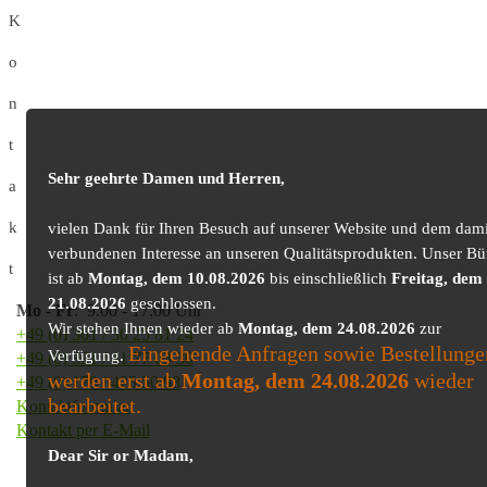
K
o
n
t
Sehr geehrte Damen und Herren,
a
k
vielen Dank für Ihren Besuch auf unserer Website und dem dami
verbundenen Interesse an unseren Qualitätsprodukten. Unser Bü
t
ist ab
Montag, dem 10.08.2026
bis einschließlich
Freitag, dem
21.08.2026
geschlossen.
Mo
-
Fr
: 9.00 - 17.00 Uhr
Wir stehen Ihnen wieder ab
Montag, dem 24.08.2026
zur
+49 (0) 361 / 30 25 81 24
Eingehende Anfragen sowie Bestellunge
Verfügung.
+49 (0) 361 / 41 77 03 30
werden erst ab
Montag, dem 24.08.2026
wieder
+49 (0) 179 / 425 50 98
bearbeitet.
Kontaktformular
Kontakt per E-Mail
Dear Sir or Madam,