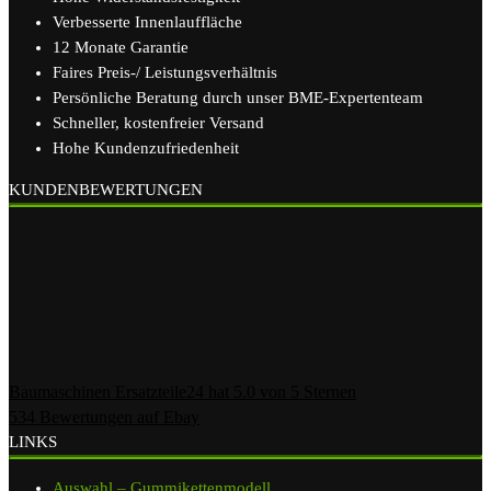
Verbesserte Innenlauffläche
12 Monate Garantie
Faires Preis-/ Leistungsverhältnis
Persönliche Beratung durch unser BME-Expertenteam
Schneller, kostenfreier Versand
Hohe Kundenzufriedenheit
KUNDENBEWERTUNGEN
Baumaschinen Ersatzteile24
hat
5.0
von
5
Sternen
534
Bewertungen auf Ebay
LINKS
Auswahl – Gummikettenmodell