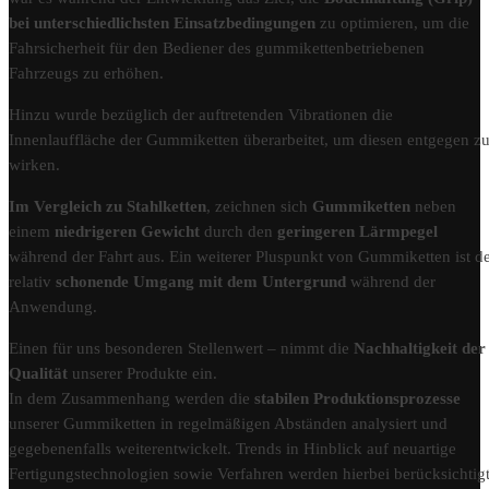
bei unterschiedlichsten Einsatzbedingungen
zu optimieren, um die
Fahrsicherheit für den Bediener des gummikettenbetriebenen
Fahrzeugs zu erhöhen.
Hinzu wurde bezüglich der auftretenden Vibrationen die
Innenlauffläche der Gummiketten überarbeitet, um diesen entgegen z
wirken.
Im Vergleich zu Stahlketten
, zeichnen sich
Gummiketten
neben
einem
niedrigeren Gewicht
durch den
geringeren Lärmpegel
während der Fahrt aus. Ein weiterer Pluspunkt von Gummiketten ist d
relativ
schonende Umgang mit dem Untergrund
während der
Anwendung.
Einen für uns besonderen Stellenwert – nimmt die
Nachhaltigkeit der
Qualität
unserer Produkte ein.
In dem Zusammenhang werden die
stabilen Produktionsprozesse
unserer Gummiketten in regelmäßigen Abständen analysiert und
gegebenenfalls weiterentwickelt. Trends in Hinblick auf neuartige
Fertigungstechnologien sowie Verfahren werden hierbei berücksichtigt