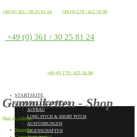
+49 (0) 361 / 30 25 81 24
+49 (0) 179 / 425 50 98
+49 (0) 361 / 30 25 81 24
+49 (0) 179 / 425 50 98
STARTSEITE
Gummiketten - Shop
GUMMIKETTENPORTAL
AUFBAU
LONG PITCH & SHORT PITCH
Skip to content
AUSFÜHRUNGEN
Startseite
EIGENSCHAFTEN
Gummikettenportal