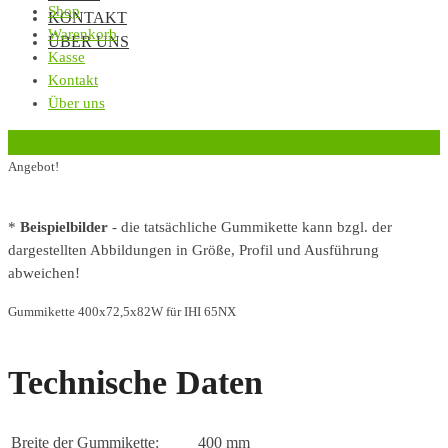
Shop
KONTAKT
Warenkorb
ÜBER UNS
Kasse
Kontakt
Über uns
‹
Zurück zur vorherigen Seite
Angebot!
*
Beispielbilder
- die tatsächliche Gummikette kann bzgl. der
dargestellten Abbildungen in Größe, Profil und Ausführung
abweichen!
Gummikette 400x72,5x82W für IHI 65NX
Technische Daten
Breite der Gummikette:
400 mm