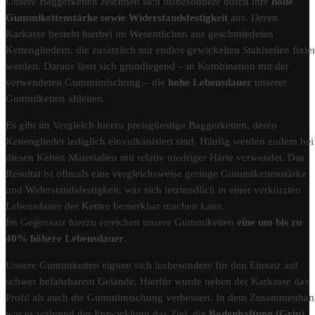
Unsere Baggerketten zeichnen sich insbesondere durch ihre
hohe
Gummikettenstärke sowie Widerstandsfestigkeit
aus. Deren
Karkasse besteht hierbei im Wesentlichen aus geschmiedeten
Kettengliedern, die zusätzlich mit endlos gewickelten Stahlseilen fixier
werden. Daraus lässt sich grundlegend – in Kombination mit der
verwendeten Gummimischung – die
hohe Lebensdauer
unserer
Gummiketten ableiten.
Es gibt im Vergleich hierzu preisgünstige Baggerketten, deren
Kettenglieder lediglich einvulkanisiert sind. Häufig werden zudem bei
diesen Ketten Materialien mit relativ niedriger Härte verwendet. Das
Resultat ist oftmals eine vergleichsweise geringe Gummikettenstärke
und Widerstandsfestigkeit, was sich letztendlich in einer verkürzten
Lebensdauer der Ketten bemerkbar machen kann.
Im Gegensatz hierzu erreichen unsere Gummiketten
eine um bis zu
40% höhere Lebensdauer
.
Unsere Gummiketten eignen sich insbesondere für den Einsatz auf
schwer befahrbarem Gelände. Hierfür wurde neben der Karkasse das
Profil als auch die Gummimischung verbessert. In dem Zusammenha
war es während der Entwicklung das Ziel, die
Bodenhaftung (Grip)