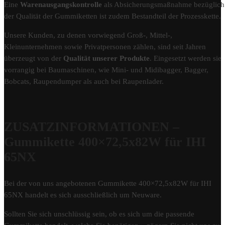
Eine
Warenausgangskontrolle
als Absicherungsmaßnahme bezüglich
der Qualität der Gummiketten ist zudem Bestandteil der Prozesskette.
Unsere Kunden, zu denen vorwiegend Groß-, Mittel-,
Kleinunternehmen sowie Privatpersonen zählen, sind seit Jahren
überzeugt von der
Qualität unserer Produkte
. Eingesetzt werden sie
vorrangig bei Baumaschinen, wie Mini- und Midibagger, Bagger,
Bobcats, Raupendumper als auch bei Raupenlader.
ZUSATZINFORMATIONEN –
Gummikette 400×72,5x82W für IHI
65NX
Bei der von uns angebotenen Gummikette 400×72,5x82W für IHI
65NX handelt es sich ausschließlich um Neuware.
Sollten Sie sich unschlüssig sein, ob es sich um die passende