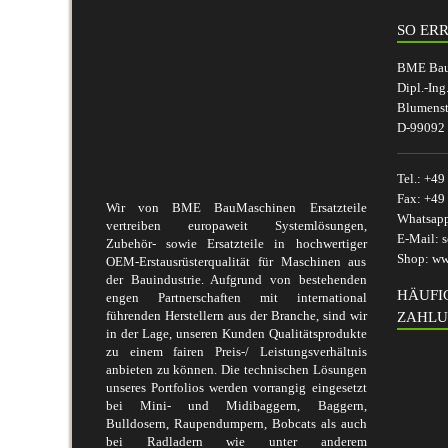
SO ERR
BME BauM
Dipl.-Ing
Blumenst
D-99092 
Tel.:
+49 
Fax:
+49 
Wir von BME BauMaschinen Ersatzteile
Whatsap
vertreiben europaweit Systemlösungen,
E-Mail:
s
Zubehör- sowie Ersatzteile in hochwertiger
Shop:
ww
OEM-Erstausrüsterqualität für Maschinen aus
der Bauindustrie. Aufgrund von bestehenden
HÄUFI
engen Partnerschaften mit international
führenden Herstellern aus der Branche, sind wir
ZAHLU
in der Lage, unseren Kunden Qualitätsprodukte
zu einem fairen Preis-/ Leistungsverhältnis
anbieten zu können. Die technischen Lösungen
unseres Portfolios werden vorrangig eingesetzt
bei Mini- und Midibaggern, Baggern,
Bulldosern, Raupendumpern, Bobcats als auch
bei Radladern wie unter anderem