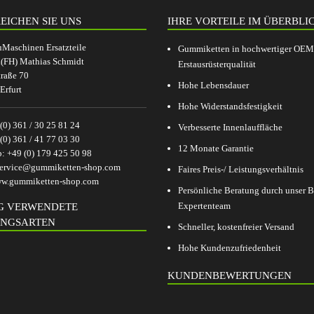
EICHEN SIE UNS
IHRE VORTEILE IM ÜBERBLI
aschinen Ersatzteile
Gummiketten in hochwertiger OEM
.(FH) Mathias Schmidt
Erstausrüsterqualität
raße 70
Hohe Lebensdauer
Erfurt
Hohe Widerstandsfestigkeit
(0) 361 / 30 25 81 24
Verbesserte Innenlauffläche
(0) 361 / 41 77 03 30
12 Monate Garantie
p:
+49 (0) 179 425 50 98
ervice@gummiketten-shop.com
Faires Preis-/ Leistungsverhältnis
w.gummiketten-shop.com
Persönliche Beratung durch unser
Expertenteam
G VERWENDETE
NGSARTEN
Schneller, kostenfreier Versand
Hohe Kundenzufriedenheit
KUNDENBEWERTUNGEN