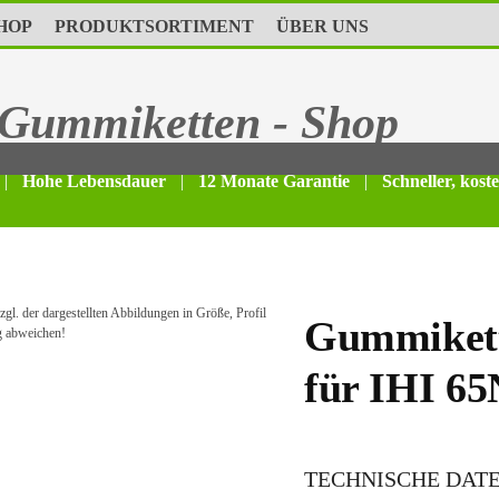
HOP
PRODUKTSORTIMENT
ÜBER UNS
Gummiketten - Shop
|
Hohe Lebensdauer
|
12 Monate Garantie
|
Schneller, kost
gl. der dargestellten Abbildungen in Größe, Profil
Gummikett
g abweichen!
für IHI 6
TECHNISCHE DAT