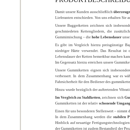
Damit unsere Kunden ausschließlich
überzeuge
Lieferanten entschieden. Von uns erhalten Sie
Unsere Baggerketten zeichnen sich insbesond
geschmiedeten Kettengliedern, die zusätzlic
Gummimischung – die
hohe Lebensdauer
unse
Es gibt im Vergleich hierzu preisgünstige Ba
niedriger Härte verwendet. Das Resultat ist 
Lebensdauer der Ketten bemerkbar machen kan
Im Gegensatz hierzu erreichen unsere Gummike
Unsere Gummiketten eignen sich insbesondere
verbessert. In dem Zusammenhang war es wäh
Fahrsicherheit für den Bediener des gummikett
Hinzu wurde bezüglich der auftretenden Vibrat
Im Vergleich zu Stahlketten
, zeichnen sich
Gu
Gummiketten ist der relativ
schonende Umgang
Einen für uns besonderen Stellenwert – nimmt 
In dem Zusammenhang werden die
stabilen 
Hinblick auf neuartige Fertigungstechnologien
der Gummiketten ist zudem Bestandteil der Proz