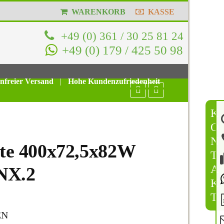
WARENKORB
KASSE
+49 (0) 361 / 30 25 81 24
+49 (0) 179 / 425 50 98
enfreier Versand
|
Hohe Kundenzufriedenheit
K
O
N
e 400x72,5x82W
T
A
5NX.2
K
T
EN