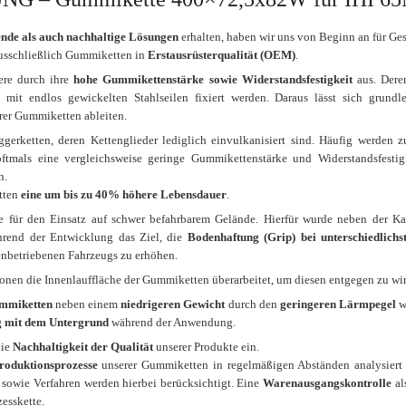
nde als auch nachhaltige Lösungen
erhalten, haben wir uns von Beginn an für Ge
 ausschließlich Gummiketten in
Erstausrüsterqualität (OEM)
.
ere durch ihre
hohe Gummikettenstärke sowie Widerstandsfestigkeit
aus. Deren
h mit endlos gewickelten Stahlseilen fixiert werden. Daraus lässt sich gru
rer Gummiketten ableiten.
ggerketten, deren Kettenglieder lediglich einvulkanisiert sind. Häufig werden 
oftmals eine vergleichsweise geringe Gummikettenstärke und Widerstandsfestigk
n.
tten
eine um bis zu 40% höhere Lebensdauer
.
 für den Einsatz auf schwer befahrbarem Gelände. Hierfür wurde neben der K
rend der Entwicklung das Ziel, die
Bodenhaftung (Grip) bei unterschiedlich
enbetriebenen Fahrzeugs zu erhöhen.
ionen die Innenlauffläche der Gummiketten überarbeitet, um diesen entgegen zu wi
mmiketten
neben einem
niedrigeren Gewicht
durch den
geringeren Lärmpegel
w
 mit dem Untergrund
während der Anwendung.
die
Nachhaltigkeit der Qualität
unserer Produkte ein.
Produktionsprozesse
unserer Gummiketten in regelmäßigen Abständen analysiert u
 sowie Verfahren werden hierbei berücksichtigt. Eine
Warenausgangskontrolle
al
esskette.