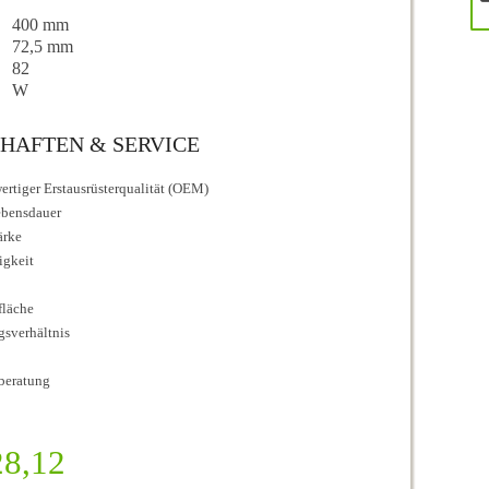
400 mm
72,5 mm
82
W
HAFTEN & SERVICE
rtiger Erstausrüsterqualität (OEM)
ebensdauer
ärke
igkeit
fläche
ngsverhältnis
beratung
8,12