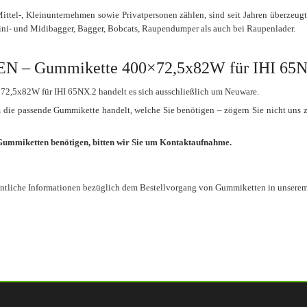
ttel-, Kleinunternehmen sowie Privatpersonen zählen, sind seit Jahren überzeug
ini- und Midibagger, Bagger, Bobcats, Raupendumper als auch bei Raupenlader.
– Gummikette 400×72,5x82W für IHI 65N
2,5x82W für IHI 65NX.2 handelt es sich ausschließlich um Neuware.
um die passende Gummikette handelt, welche Sie benötigen – zögern Sie nicht uns 
 Gummiketten benötigen, bitten wir Sie um Kontaktaufnahme.
entliche Informationen bezüglich dem Bestellvorgang von Gummiketten in unsere