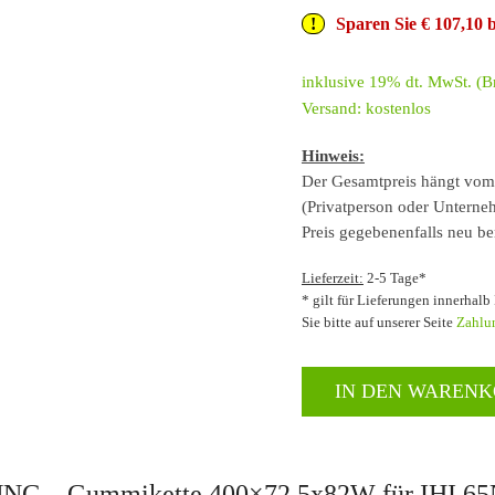
Sparen Sie € 107,10
inklusive 19% dt. MwSt. (Br
Versand: kostenlos
Hinweis:
Der Gesamtpreis hängt vom 
(Privatperson oder Unterneh
Preis gegebenenfalls neu be
Lieferzeit:
2-5 Tage*
* gilt für Lieferungen innerhal
Sie bitte auf unserer Seite
Zahlu
IN DEN WAREN
– Gummikette 400×72,5x82W für IHI 65