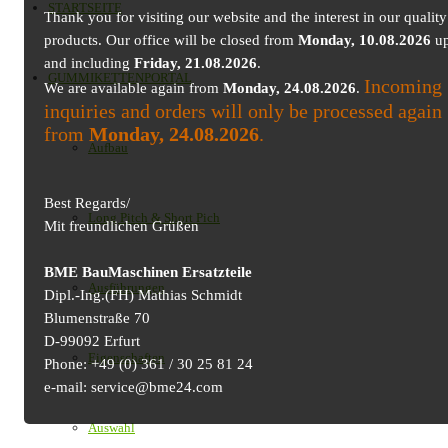
STARTSEITE
Thank you for visiting our website and the interest in our quality
products. Our office will be closed from
Monday, 10.08.2026
up
and including
Friday, 21.08.2026
.
GUMMIKETTENPORTAL
Incoming
We are available again from
Monday, 24.08.2026
.
inquiries and orders will only be processed again
from
Monday, 24.08.2026
.
Aufbau
Best Regards/
Long Pitch & Short Pich
Mit freundlichen Grüßen
BME BauMaschinen Ersatzteile
Ausführungen
Dipl.-Ing.(FH) Mathias Schmidt
Blumenstraße 70
D-99092 Erfurt
Eigenschaften
Phone: +49 (0) 361 / 30 25 81 24
e-mail: service@bme24.com
Auswahl