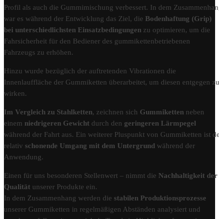
Profil als auch die Gummimischung verbessert. In dem Zusammenha
war es während der Entwicklung das Ziel, die
Bodenhaftung (Grip)
bei unterschiedlichsten Einsatzbedingungen
zu optimieren, um die
Fahrsicherheit für den Bediener des gummikettenbetriebenen
Fahrzeugs zu erhöhen.
Hinzu wurde bezüglich der auftretenden Vibrationen die
Innenlauffläche der Gummiketten überarbeitet, um diesen entgegen z
wirken.
Im Vergleich zu Stahlketten
, zeichnen sich
Gummiketten
neben
einem
niedrigeren Gewicht
durch den
geringeren Lärmpegel
während der Fahrt aus. Ein weiterer Pluspunkt von Gummiketten ist d
relativ
schonende Umgang mit dem Untergrund
während der
Anwendung.
Einen für uns besonderen Stellenwert – nimmt die
Nachhaltigkeit der
Qualität
unserer Produkte ein.
In dem Zusammenhang werden die
stabilen Produktionsprozesse
unserer Gummiketten in regelmäßigen Abständen analysiert und