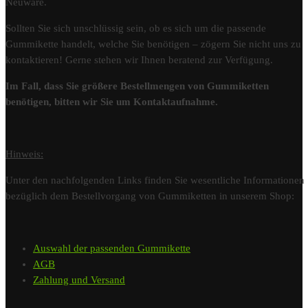
Neuware.
Sollten Sie sich unschlüssig sein, ob es sich um die passende
Gummikette handelt, welche Sie benötigen – zögern Sie nicht uns zu
kontaktieren! Gerne stehen wir Ihnen beratend zur Verfügung.
Im Fall, dass Sie größere Bestellmengen von Gummiketten
benötigen, bitten wir Sie um Kontaktaufnahme.
Hinweis:
Unter den nachfolgenden Links finden Sie wesentliche Informationen
bezüglich dem Bestellvorgang von Gummiketten in unserem Shop:
Auswahl der passenden Gummikette
AGB
Zahlung und Versand