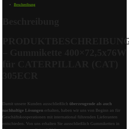
Beschreibung
Beschreibung
PRODUKTBESCHREIBUN
– Gummikette 400×72,5x76W
für CATERPILLAR (CAT)
305ECR
Damit unsere Kunden ausschließlich
überzeugende als auch
nachhaltige Lösungen
erhalten, haben wir uns von Beginn an für
Geschäftskooperationen mit international führenden Lieferanten
entschieden. Von uns erhalten Sie ausschließlich Gummiketten in