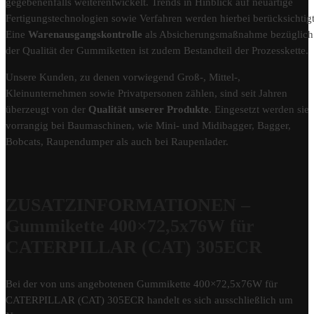
gegebenenfalls weiterentwickelt. Trends in Hinblick auf neuartige
Fertigungstechnologien sowie Verfahren werden hierbei berücksichtigt
Eine
Warenausgangskontrolle
als Absicherungsmaßnahme bezüglich
der Qualität der Gummiketten ist zudem Bestandteil der Prozesskette.
Unsere Kunden, zu denen vorwiegend Groß-, Mittel-,
Kleinunternehmen sowie Privatpersonen zählen, sind seit Jahren
überzeugt von der
Qualität unserer Produkte
. Eingesetzt werden sie
vorrangig bei Baumaschinen, wie Mini- und Midibagger, Bagger,
Bobcats, Raupendumper als auch bei Raupenlader.
ZUSATZINFORMATIONEN –
Gummikette 400×72,5x76W für
CATERPILLAR (CAT) 305ECR
Bei der von uns angebotenen Gummikette 400×72,5x76W für
CATERPILLAR (CAT) 305ECR handelt es sich ausschließlich um