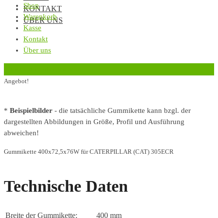
Shop
KONTAKT
Warenkorb
ÜBER UNS
Kasse
Kontakt
Über uns
‹
Zurück zur vorherigen Seite
Angebot!
*
Beispielbilder
- die tatsächliche Gummikette kann bzgl. der
dargestellten Abbildungen in Größe, Profil und Ausführung
abweichen!
Gummikette 400x72,5x76W für CATERPILLAR (CAT) 305ECR
Technische Daten
Breite der Gummikette:
400 mm