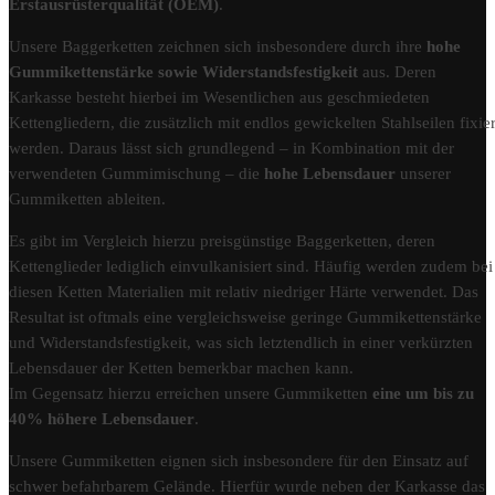
Erstausrüsterqualität (OEM)
.
Unsere Baggerketten zeichnen sich insbesondere durch ihre
hohe
Gummikettenstärke sowie Widerstandsfestigkeit
aus. Deren
Karkasse besteht hierbei im Wesentlichen aus geschmiedeten
Kettengliedern, die zusätzlich mit endlos gewickelten Stahlseilen fixier
werden. Daraus lässt sich grundlegend – in Kombination mit der
verwendeten Gummimischung – die
hohe Lebensdauer
unserer
Gummiketten ableiten.
Es gibt im Vergleich hierzu preisgünstige Baggerketten, deren
Kettenglieder lediglich einvulkanisiert sind. Häufig werden zudem bei
diesen Ketten Materialien mit relativ niedriger Härte verwendet. Das
Resultat ist oftmals eine vergleichsweise geringe Gummikettenstärke
und Widerstandsfestigkeit, was sich letztendlich in einer verkürzten
Lebensdauer der Ketten bemerkbar machen kann.
Im Gegensatz hierzu erreichen unsere Gummiketten
eine um bis zu
40% höhere Lebensdauer
.
Unsere Gummiketten eignen sich insbesondere für den Einsatz auf
schwer befahrbarem Gelände. Hierfür wurde neben der Karkasse das