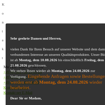
K
o
n
t
Sehr geehrte Damen und Herren,
a
k
vielen Dank für Ihren Besuch auf unserer Website und dem dami
verbundenen Interesse an unseren Qualitätsprodukten. Unser Bü
t
ist ab
Montag, dem 10.08.2026
bis einschließlich
Freitag, dem
21.08.2026
geschlossen.
Mo
-
Fr
: 9.00 - 17.00 Uhr
Wir stehen Ihnen wieder ab
Montag, dem 24.08.2026
zur
+49 (0) 361 / 30 25 81 24
Eingehende Anfragen sowie Bestellunge
Verfügung.
+49 (0) 361 / 41 77 03 30
werden erst ab
Montag, dem 24.08.2026
wieder
+49 (0) 179 / 425 50 98
bearbeitet.
Kontaktformular
Kontakt per E-Mail
Dear Sir or Madam,