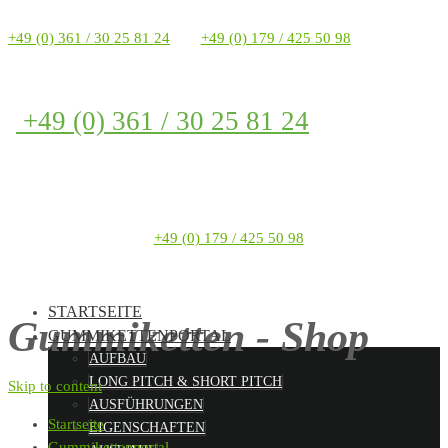
+49 (0) 361 / 30 25 81 24
+49 (0) 179 / 425 50 98
+49 (0) 361 / 30 25 81 24
+49 (0) 179 / 425 50 98
STARTSEITE
Gummiketten - Shop
GUMMIKETTENPORTAL
AUFBAU
LONG PITCH & SHORT PITCH
Skip to content
AUSFÜHRUNGEN
Startseite
EIGENSCHAFTEN
Gummikettenportal