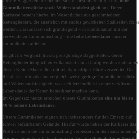
Unsere Baggerketten zeichnen sich insbesondere durch ihre
hohe
Gummikettenstärke sowie Widerstandsfestigkeit
aus. Deren
Karkasse besteht hierbei im Wesentlichen aus geschmiedeten
Kettengliedern, die zusätzlich mit endlos gewickelten Stahlseilen fixier
werden. Daraus lässt sich grundlegend – in Kombination mit der
verwendeten Gummimischung – die
hohe Lebensdauer
unserer
Gummiketten ableiten.
Es gibt im Vergleich hierzu preisgünstige Baggerketten, deren
Kettenglieder lediglich einvulkanisiert sind. Häufig werden zudem bei
diesen Ketten Materialien mit relativ niedriger Härte verwendet. Das
Resultat ist oftmals eine vergleichsweise geringe Gummikettenstärke
und Widerstandsfestigkeit, was sich letztendlich in einer verkürzten
Lebensdauer der Ketten bemerkbar machen kann.
Im Gegensatz hierzu erreichen unsere Gummiketten
eine um bis zu
40% höhere Lebensdauer
.
Unsere Gummiketten eignen sich insbesondere für den Einsatz auf
schwer befahrbarem Gelände. Hierfür wurde neben der Karkasse das
Profil als auch die Gummimischung verbessert. In dem Zusammenha
war es während der Entwicklung das Ziel, die
Bodenhaftung (Grip)