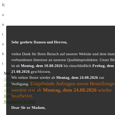
K
o
n
t
Sehr geehrte Damen und Herren,
a
k
vielen Dank für Ihren Besuch auf unserer Website und dem dami
verbundenen Interesse an unseren Qualitätsprodukten. Unser Bü
t
ist ab
Montag, dem 10.08.2026
bis einschließlich
Freitag, dem
21.08.2026
geschlossen.
Mo
-
Fr
: 9.00 - 17.00 Uhr
Wir stehen Ihnen wieder ab
Montag, dem 24.08.2026
zur
+49 (0) 361 / 30 25 81 24
Eingehende Anfragen sowie Bestellunge
Verfügung.
+49 (0) 361 / 41 77 03 30
werden erst ab
Montag, dem 24.08.2026
wieder
+49 (0) 179 / 425 50 98
bearbeitet.
Kontaktformular
Kontakt per E-Mail
Dear Sir or Madam,