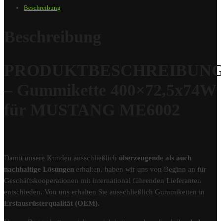
Beschreibung
Beschreibung
PRODUKTBESCHREIBUN
– Gummikette 400×72,5x74W
für MUSTANG ME6002
Damit unsere Kunden ausschließlich
überzeugende als auch
nachhaltige Lösungen
erhalten, haben wir uns von Beginn an für
Geschäftskooperationen mit international führenden Lieferanten
entschieden. Von uns erhalten Sie ausschließlich Gummiketten in
Erstausrüsterqualität (OEM)
.