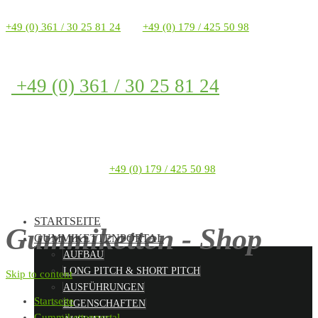
+49 (0) 361 / 30 25 81 24
+49 (0) 179 / 425 50 98
+49 (0) 361 / 30 25 81 24
+49 (0) 179 / 425 50 98
STARTSEITE
Gummiketten - Shop
GUMMIKETTENPORTAL
AUFBAU
LONG PITCH & SHORT PITCH
Skip to content
AUSFÜHRUNGEN
Startseite
EIGENSCHAFTEN
Gummikettenportal