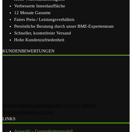
Verbesserte Innenlauffläche
12 Monate Garantie
Faires Preis-/ Leistungsverhältnis
Persönliche Beratung durch unser BME-Expertenteam
Schneller, kostenfreier Versand
Hohe Kundenzufriedenheit
KUNDENBEWERTUNGEN
Baumaschinen Ersatzteile24
hat
5.0
von
5
Sternen
534
Bewertungen auf Ebay
LINKS
Auswahl – Gummikettenmodell