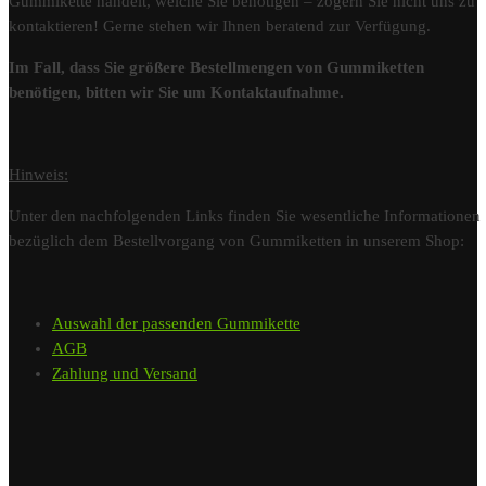
Gummikette handelt, welche Sie benötigen – zögern Sie nicht uns zu
kontaktieren! Gerne stehen wir Ihnen beratend zur Verfügung.
Im Fall, dass Sie größere Bestellmengen von Gummiketten
benötigen, bitten wir Sie um Kontaktaufnahme.
Hinweis:
Unter den nachfolgenden Links finden Sie wesentliche Informationen
bezüglich dem Bestellvorgang von Gummiketten in unserem Shop:
Auswahl der passenden Gummikette
AGB
Zahlung und Versand