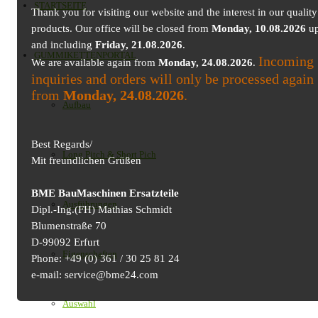
STARTSEITE
Thank you for visiting our website and the interest in our quality
products. Our office will be closed from
Monday, 10.08.2026
up
and including
Friday, 21.08.2026
.
GUMMIKETTENPORTAL
Incoming
We are available again from
Monday, 24.08.2026
.
inquiries and orders will only be processed again
from
Monday, 24.08.2026
.
Aufbau
Best Regards/
Long Pitch & Short Pich
Mit freundlichen Grüßen
BME BauMaschinen Ersatzteile
Ausführungen
Dipl.-Ing.(FH) Mathias Schmidt
Blumenstraße 70
D-99092 Erfurt
Eigenschaften
Phone: +49 (0) 361 / 30 25 81 24
e-mail: service@bme24.com
Auswahl