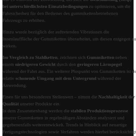
bei unterschiedlichsten Einsatzbedingungen
zu optimieren, um die
Fahrsicherheit für den Bediener des gummikettenbetriebenen
Fahrzeugs zu erhöhen.
Hinzu wurde bezüglich der auftretenden Vibrationen die
Innenlauffläche der Gummiketten überarbeitet, um diesen entgegen z
wirken.
Im Vergleich zu Stahlketten
, zeichnen sich
Gummiketten
neben
einem
niedrigeren Gewicht
durch den
geringeren Lärmpegel
während der Fahrt aus. Ein weiterer Pluspunkt von Gummiketten ist d
relativ
schonende Umgang mit dem Untergrund
während der
Anwendung.
Einen für uns besonderen Stellenwert – nimmt die
Nachhaltigkeit der
Qualität
unserer Produkte ein.
In dem Zusammenhang werden die
stabilen Produktionsprozesse
unserer Gummiketten in regelmäßigen Abständen analysiert und
gegebenenfalls weiterentwickelt. Trends in Hinblick auf neuartige
Fertigungstechnologien sowie Verfahren werden hierbei berücksichtigt