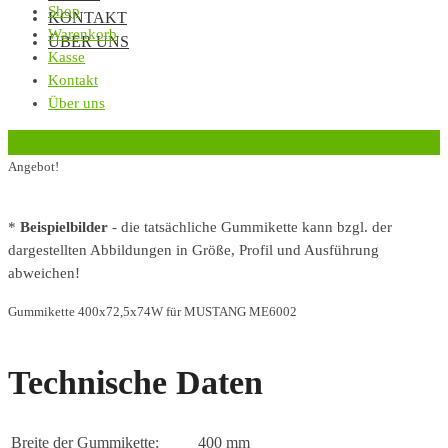
Shop
KONTAKT
Warenkorb
ÜBER UNS
Kasse
Kontakt
Über uns
‹
Zurück zur vorherigen Seite
Angebot!
*
Beispielbilder
- die tatsächliche Gummikette kann bzgl. der
dargestellten Abbildungen in Größe, Profil und Ausführung
abweichen!
Gummikette 400x72,5x74W für MUSTANG ME6002
Technische Daten
Breite der Gummikette:
400 mm