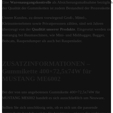
Eine
Warenausgangskontrolle
als Absicherungsmaßnahme bezüglich
der Qualität der Gummiketten ist zudem Bestandteil der Prozesskette.
Unsere Kunden, zu denen vorwiegend Groß-, Mittel-,
Kleinunternehmen sowie Privatpersonen zählen, sind seit Jahren
überzeugt von der
Qualität unserer Produkte
. Eingesetzt werden sie
vorrangig bei Baumaschinen, wie Mini- und Midibagger, Bagger,
Bobcats, Raupendumper als auch bei Raupenlader.
ZUSATZINFORMATIONEN –
Gummikette 400×72,5x74W für
MUSTANG ME6002
Bei der von uns angebotenen Gummikette 400×72,5x74W für
MUSTANG ME6002 handelt es sich ausschließlich um Neuware.
Sollten Sie sich unschlüssig sein, ob es sich um die passende