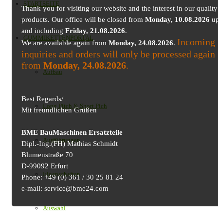
STARTSEITE
Thank you for visiting our website and the interest in our quality
products. Our office will be closed from
Monday, 10.08.2026
up
and including
Friday, 21.08.2026
.
GUMMIKETTENPORTAL
Incoming
We are available again from
Monday, 24.08.2026
.
inquiries and orders will only be processed again
from
Monday, 24.08.2026
.
Aufbau
Best Regards/
Long Pitch & Short Pich
Mit freundlichen Grüßen
BME BauMaschinen Ersatzteile
Ausführungen
Dipl.-Ing.(FH) Mathias Schmidt
Blumenstraße 70
D-99092 Erfurt
Eigenschaften
Phone: +49 (0) 361 / 30 25 81 24
e-mail: service@bme24.com
Auswahl