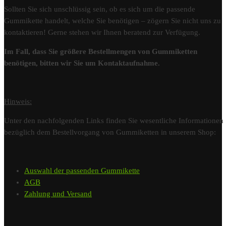
Sollten Sie sich unschlüssig sein, ob es sich um die passende
Gummikette handelt, welche Sie benötigen – zögern Sie nicht uns zu
kontaktieren! Gerne stehen wir Ihnen beratend zur Verfügung.
Im Fall, dass Sie größere Bestellmengen von Gummiketten
benötigen, bitten wir Sie um Kontaktaufnahme.
Hinweis:
Unter den nachfolgenden Links finden Sie wesentliche Informationen
bezüglich dem Bestellvorgang von Gummiketten in unserem Shop:
Auswahl der passenden Gummikette
AGB
Zahlung und Versand