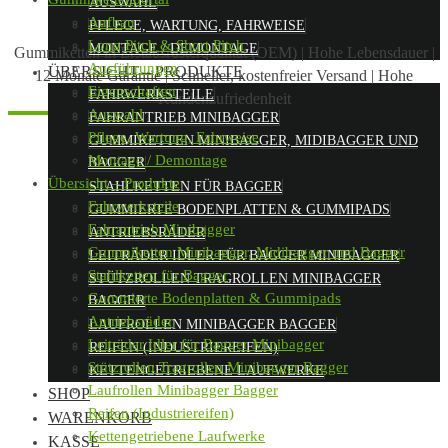
AUSWAHL
Aufbau
PFLEGE, WARTUNG, FAHRWEISE
Long Pitch & Short Pitch
MONTAGE / DEMONTAGE
Gummiketten in Erstausrüsterqualität (OEM)
|
Hohe Lebensdauer
|
Ausführungen
ÜBERSICHT – PRODUKTE
12 Monate Garantie
|
Schneller, kostenfreier Versand
|
Hohe
Eigenschaften
FAHRWERKSTEILE
Kundenzufriedenheit
Auswahl
FAHRANTRIEB MINIBAGGER
Pflege, Wartung, Fahrweise
GUMMIKETTEN MINIBAGGER, MIDIBAGGER UND
Montage / Demontage
BAGGER
Übersicht – Produkte
STAHLKETTEN FÜR BAGGER
Fahrwerksteile
GUMMIERTE BODENPLATTEN & GUMMIPADS
Fahrantrieb Minibagger
ANTRIEBSRÄDER
Gummiketten Minibagger, Midibagger und Bagger
LEITRÄDER IDLER FÜR BAGGER MINIBAGGER
Stahlketten für Bagger
STÜTZROLLEN TRAGROLLEN MINIBAGGER
Gummierte Bodenplatten & Gummipads
BAGGER
Antriebsräder
LAUFROLLEN MINIBAGGER BAGGER
Leiträder Idler für Bagger Minibagger
REIFEN (INDUSTRIEREIFEN)
Stützrollen Tragrollen Minibagger Bagger
KETTENGETRIEBENE LAUFWERKE
Laufrollen Minibagger Bagger
SHOP
Reifen (Industriereifen)
WARENKORB
Kettengetriebene Laufwerke
KASSE