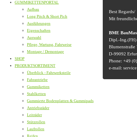
GUMMIKETTENPORTAL
Aufbau
Best Regards/
Long Pitch & Short Pich
Mit freundlic
Ausführungen
Eigenschaften
BME BauMasch
Auswahl
Dipl.-Ing.(FH
Pflege, Wartung, Fahrweise
Blumenstraße 
Montage / Demontage
D-99092 Erfur
SHOP
Phone: +49 (0)
PRODUKTSORTIMENT
e-mail: serv
Überblick - Fahrwerksteile
Fahrantriebe
Gummiketten
Stahlketten
Gummierte Bodenplatten & Gummipads
Antriebsräder
Leiträder
Stützrollen
Laufrollen
Reifen