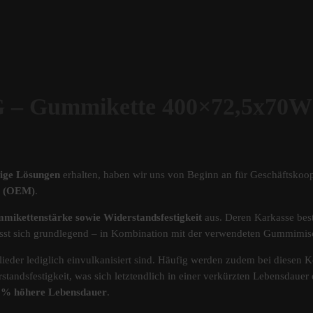
Gummikette 400×72,5x70W
tige Lösungen
erhalten, haben wir uns von Beginn an für Geschäftskoop
ät (OEM)
.
mikettenstärke sowie Widerstandsfestigkeit
aus. Deren Karkasse best
s lässt sich grundlegend – in Kombination mit der verwendeten Gummimi
ieder lediglich einvulkanisiert sind. Häufig werden zudem bei diesen Ke
standsfestigkeit, was sich letztendlich in einer verkürzten Lebensdau
40% höhere Lebensdauer
.