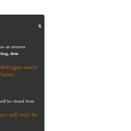
x
sse an unseren
itag, dem
Anfragen sowie
beitet.
 will be closed from
ers will only be