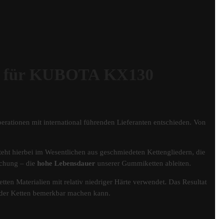
 für KUBOTA KX130
erationen mit international führenden Lieferanten entschieden. Von
eht hierbei im Wesentlichen aus geschmiedeten Kettengliedern, die
schung – die
hohe Lebensdauer
unserer Gummiketten ableiten.
tten Materialien mit relativ niedriger Härte verwendet. Das Resultat
er der Ketten bemerkbar machen kann.