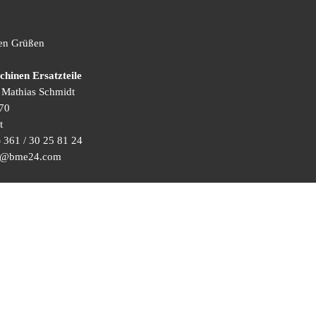
hen Grüßen
inen Ersatzteile
) Mathias Schmidt
70
t
 361 / 30 25 81 24
ice@bme24.com