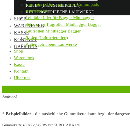
Gummierte Bodenplatten & Gummipads
REIFEN (INDUSTRIEREIFEN)
Antriebsräder
KETTENGETRIEBENE LAUFWERKE
Leiträder Idler für Bagger Minibagger
SHOP
Stützrollen Tragrollen Minibagger Bagger
WARENKORB
Laufrollen Minibagger Bagger
KASSE
Reifen (Industriereifen)
KONTAKT
Kettengetriebene Laufwerke
ÜBER UNS
Shop
Warenkorb
Kasse
Kontakt
Über uns
‹
Zurück zur vorherigen Seite
Angebot!
*
Beispielbilder
- die tatsächliche Gummikette kann bzgl. der dargest
Gummikette 400x72,5x70W für KUBOTA KX130