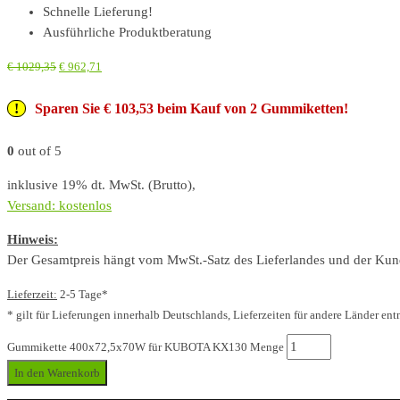
Schnelle Lieferung!
Ausführliche Produktberatung
€
1029,35
€
962,71
Sparen Sie € 103,53 beim Kauf von 2 Gummiketten!
0
out of 5
inklusive 19% dt. MwSt. (Brutto),
Versand: kostenlos
Hinweis:
Der Gesamtpreis hängt vom MwSt.-Satz des Lieferlandes und der Kunde
Lieferzeit:
2-5 Tage*
* gilt für Lieferungen innerhalb Deutschlands, Lieferzeiten für andere Länder ent
Gummikette 400x72,5x70W für KUBOTA KX130 Menge
In den Warenkorb