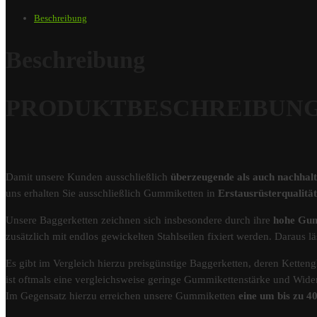
Beschreibung
Beschreibung
PRODUKTBESCHREIBUNG – 
Damit unsere Kunden ausschließlich
überzeugende als auch nachhal
uns erhalten Sie ausschließlich Gummiketten in
Erstausrüsterqualit
Unsere Baggerketten zeichnen sich insbesondere durch ihre
hohe Gum
zusätzlich mit endlos gewickelten Stahlseilen fixiert werden. Darau
Es gibt im Vergleich hierzu preisgünstige Baggerketten, deren Kettengl
ist oftmals eine vergleichsweise geringe Gummikettenstärke und Wider
Im Gegensatz hierzu erreichen unsere Gummiketten
eine um bis zu 