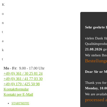
K
o
n
Sehr geehrte
t
vielen Dank f
a
Qualitätsprodu
21.08.2026
ge
k
Wir stehen Ih
t
Bestellung
Mo
-
Fr
: 9.00 - 17.00 Uhr
Dear Sir or 
+49 (0) 361 / 30 25 81 24
+49 (0) 361 / 41 77 03 30
Thank you for 
+49 (0) 179 / 425 50 98
Monday, 10.0
Kontaktformular
We are availa
Kontakt per E-Mail
processed 
STARTSEITE