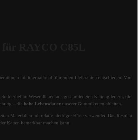
 für RAYCO C85L
erationen mit international führenden Lieferanten entschieden. Von
eht hierbei im Wesentlichen aus geschmiedeten Kettengliedern, die
schung – die
hohe Lebensdauer
unserer Gummiketten ableiten.
tten Materialien mit relativ niedriger Härte verwendet. Das Resultat
er der Ketten bemerkbar machen kann.