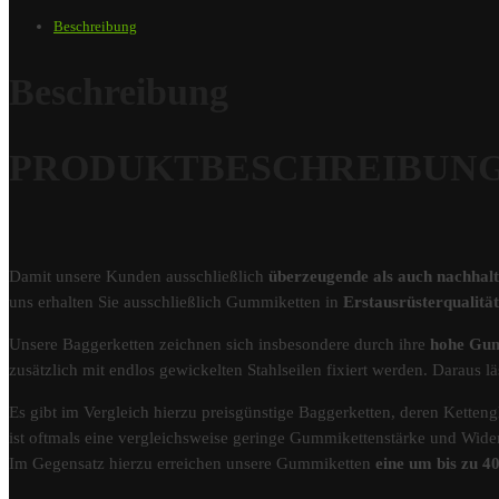
Beschreibung
Beschreibung
PRODUKTBESCHREIBUNG – 
Damit unsere Kunden ausschließlich
überzeugende als auch nachhal
uns erhalten Sie ausschließlich Gummiketten in
Erstausrüsterqualit
Unsere Baggerketten zeichnen sich insbesondere durch ihre
hohe Gum
zusätzlich mit endlos gewickelten Stahlseilen fixiert werden. Darau
Es gibt im Vergleich hierzu preisgünstige Baggerketten, deren Kettengl
ist oftmals eine vergleichsweise geringe Gummikettenstärke und Wider
Im Gegensatz hierzu erreichen unsere Gummiketten
eine um bis zu 