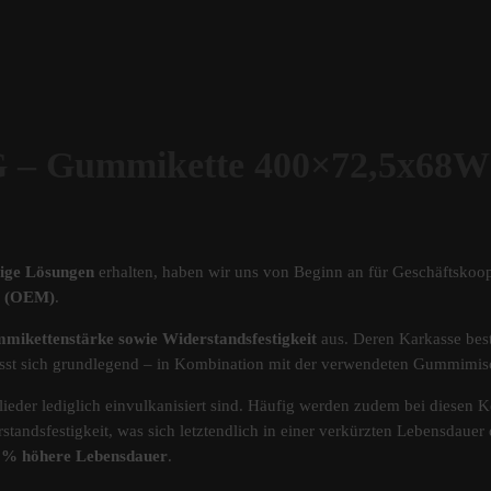
Gummikette 400×72,5x68W
tige Lösungen
erhalten, haben wir uns von Beginn an für Geschäftskoop
ät (OEM)
.
mikettenstärke sowie Widerstandsfestigkeit
aus. Deren Karkasse best
s lässt sich grundlegend – in Kombination mit der verwendeten Gummimi
ieder lediglich einvulkanisiert sind. Häufig werden zudem bei diesen Ke
standsfestigkeit, was sich letztendlich in einer verkürzten Lebensdau
40% höhere Lebensdauer
.