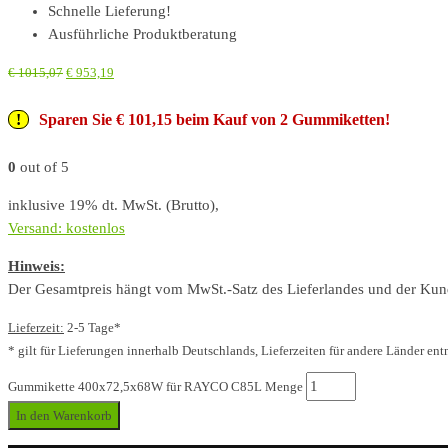
Schnelle Lieferung!
Ausführliche Produktberatung
€
1015,07
€
953,19
Sparen Sie € 101,15 beim Kauf von 2 Gummiketten!
0
out of 5
inklusive 19% dt. MwSt. (Brutto),
Versand: kostenlos
Hinweis:
Der Gesamtpreis hängt vom MwSt.-Satz des Lieferlandes und der Kunde
Lieferzeit:
2-5 Tage*
* gilt für Lieferungen innerhalb Deutschlands, Lieferzeiten für andere Länder ent
Gummikette 400x72,5x68W für RAYCO C85L Menge
In den Warenkorb