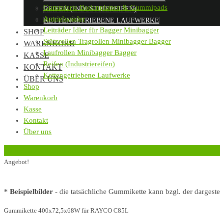
Gummierte Bodenplatten & Gummipads
REIFEN (INDUSTRIEREIFEN)
Antriebsräder
KETTENGETRIEBENE LAUFWERKE
Leiträder Idler für Bagger Minibagger
SHOP
Stützrollen Tragrollen Minibagger Bagger
WARENKORB
Laufrollen Minibagger Bagger
KASSE
Reifen (Industriereifen)
KONTAKT
Kettengetriebene Laufwerke
ÜBER UNS
Shop
Warenkorb
Kasse
Kontakt
Über uns
‹
Zurück zur vorherigen Seite
Angebot!
*
Beispielbilder
- die tatsächliche Gummikette kann bzgl. der dargest
Gummikette 400x72,5x68W für RAYCO C85L