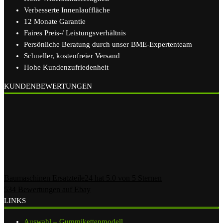
Verbesserte Innenlauffläche
12 Monate Garantie
Faires Preis-/ Leistungsverhältnis
Persönliche Beratung durch unser BME-Expertenteam
Schneller, kostenfreier Versand
Hohe Kundenzufriedenheit
KUNDENBEWERTUNGEN
Baumaschinen Ersatzteile24
hat
5.0
von
5
Sternen
534
Bewertungen auf Ebay
LINKS
Auswahl – Gummikettenmodell