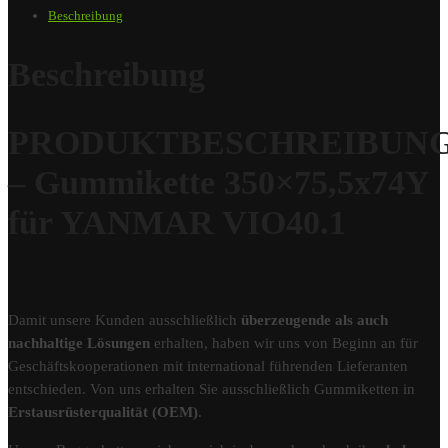
Beschreibung
Beschreibung
PRODUKTBESCHREIBUN
– Gummikette 350×75,5x74Y
für YANMAR VIO40.1
Damit unsere Kunden ausschließlich
überzeugende als auch
nachhaltige Lösungen
erhalten, haben wir uns von Beginn an für
Geschäftskooperationen mit international führenden Lieferanten
entschieden. Von uns erhalten Sie ausschließlich Gummiketten in
Erstausrüsterqualität (OEM)
.