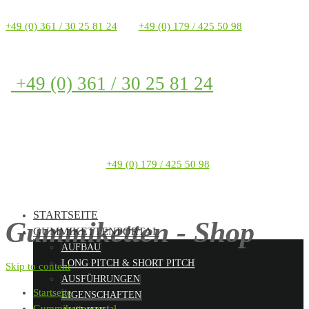
+49 (0) 361 / 30 25 81 24
+49 (0) 179 / 425 50 98
+49 (0) 361 / 30 25 81 24
+49 (0) 179 / 425 50 98
STARTSEITE
Gummiketten - Shop
GUMMIKETTENPORTAL
AUFBAU
LONG PITCH & SHORT PITCH
Skip to content
AUSFÜHRUNGEN
Startseite
EIGENSCHAFTEN
Gummikettenportal