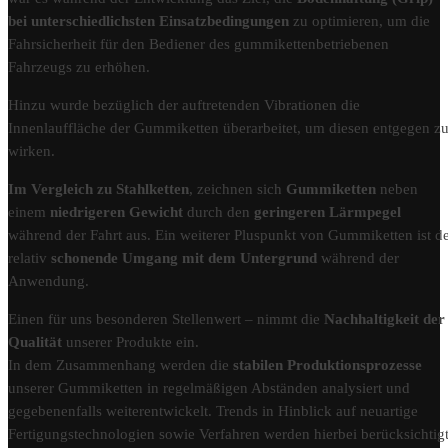
bei unterschiedlichsten Einsatzbedingungen
zu optimieren, um die
Fahrsicherheit für den Bediener des gummikettenbetriebenen
Fahrzeugs zu erhöhen.
Hinzu wurde bezüglich der auftretenden Vibrationen die
Innenlauffläche der Gummiketten überarbeitet, um diesen entgegen z
wirken.
Im Vergleich zu Stahlketten
, zeichnen sich
Gummiketten
neben
einem
niedrigeren Gewicht
durch den
geringeren Lärmpegel
während der Fahrt aus. Ein weiterer Pluspunkt von Gummiketten ist d
relativ
schonende Umgang mit dem Untergrund
während der
Anwendung.
Einen für uns besonderen Stellenwert – nimmt die
Nachhaltigkeit der
Qualität
unserer Produkte ein.
In dem Zusammenhang werden die
stabilen Produktionsprozesse
unserer Gummiketten in regelmäßigen Abständen analysiert und
gegebenenfalls weiterentwickelt. Trends in Hinblick auf neuartige
Fertigungstechnologien sowie Verfahren werden hierbei berücksichtigt