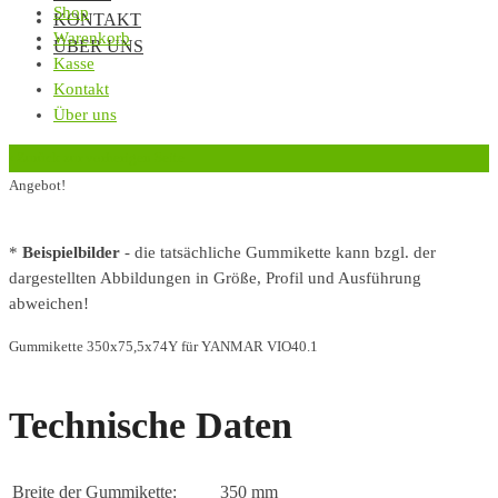
Shop
KONTAKT
Warenkorb
ÜBER UNS
Kasse
Kontakt
Über uns
‹
Zurück zur vorherigen Seite
Angebot!
*
Beispielbilder
- die tatsächliche Gummikette kann bzgl. der
dargestellten Abbildungen in Größe, Profil und Ausführung
abweichen!
Gummikette 350x75,5x74Y für YANMAR VIO40.1
Technische Daten
Breite der Gummikette:
350 mm