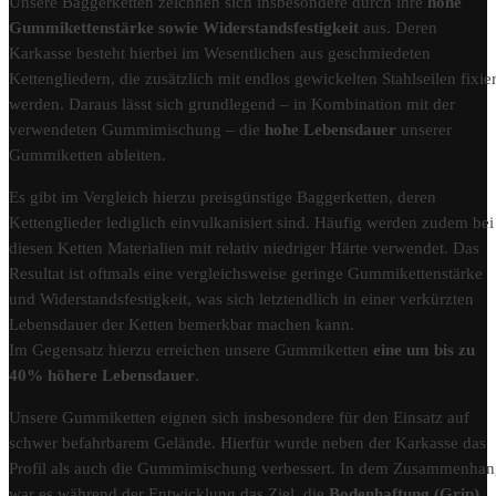
Unsere Baggerketten zeichnen sich insbesondere durch ihre
hohe
Gummikettenstärke sowie Widerstandsfestigkeit
aus. Deren
Karkasse besteht hierbei im Wesentlichen aus geschmiedeten
Kettengliedern, die zusätzlich mit endlos gewickelten Stahlseilen fixier
werden. Daraus lässt sich grundlegend – in Kombination mit der
verwendeten Gummimischung – die
hohe Lebensdauer
unserer
Gummiketten ableiten.
Es gibt im Vergleich hierzu preisgünstige Baggerketten, deren
Kettenglieder lediglich einvulkanisiert sind. Häufig werden zudem bei
diesen Ketten Materialien mit relativ niedriger Härte verwendet. Das
Resultat ist oftmals eine vergleichsweise geringe Gummikettenstärke
und Widerstandsfestigkeit, was sich letztendlich in einer verkürzten
Lebensdauer der Ketten bemerkbar machen kann.
Im Gegensatz hierzu erreichen unsere Gummiketten
eine um bis zu
40% höhere Lebensdauer
.
Unsere Gummiketten eignen sich insbesondere für den Einsatz auf
schwer befahrbarem Gelände. Hierfür wurde neben der Karkasse das
Profil als auch die Gummimischung verbessert. In dem Zusammenha
war es während der Entwicklung das Ziel, die
Bodenhaftung (Grip)