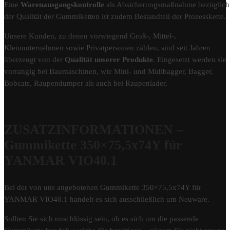
Eine
Warenausgangskontrolle
als Absicherungsmaßnahme bezüglich
der Qualität der Gummiketten ist zudem Bestandteil der Prozesskette.
Unsere Kunden, zu denen vorwiegend Groß-, Mittel-,
Kleinunternehmen sowie Privatpersonen zählen, sind seit Jahren
überzeugt von der
Qualität unserer Produkte
. Eingesetzt werden sie
vorrangig bei Baumaschinen, wie Mini- und Midibagger, Bagger,
Bobcats, Raupendumper als auch bei Raupenlader.
ZUSATZINFORMATIONEN –
Gummikette 350×75,5x74Y für
YANMAR VIO40.1
Bei der von uns angebotenen Gummikette 350×75,5x74Y für
YANMAR VIO40.1 handelt es sich ausschließlich um Neuware.
Sollten Sie sich unschlüssig sein, ob es sich um die passende