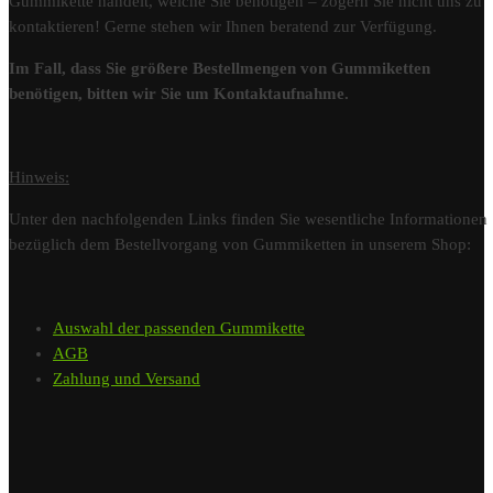
Gummikette handelt, welche Sie benötigen – zögern Sie nicht uns zu
kontaktieren! Gerne stehen wir Ihnen beratend zur Verfügung.
Im Fall, dass Sie größere Bestellmengen von Gummiketten
benötigen, bitten wir Sie um Kontaktaufnahme.
Hinweis:
Unter den nachfolgenden Links finden Sie wesentliche Informationen
bezüglich dem Bestellvorgang von Gummiketten in unserem Shop:
Auswahl der passenden Gummikette
AGB
Zahlung und Versand