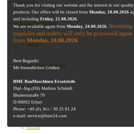
STARTSEITE
Thank you for visiting our website and the interest in our quality
products. Our office will be closed from
Monday, 10.08.2026
up
and including
Friday, 21.08.2026
.
GUMMIKETTENPORTAL
Incoming
We are available again from
Monday, 24.08.2026
.
inquiries and orders will only be processed again
from
Monday, 24.08.2026
.
Aufbau
Best Regards/
Long Pitch & Short Pich
Mit freundlichen Grüßen
BME BauMaschinen Ersatzteile
Ausführungen
Dipl.-Ing.(FH) Mathias Schmidt
Blumenstraße 70
D-99092 Erfurt
Eigenschaften
Phone: +49 (0) 361 / 30 25 81 24
e-mail: service@bme24.com
Auswahl