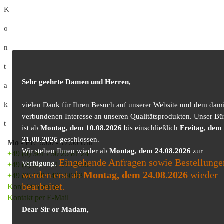
K
o
n
t
Sehr geehrte Damen und Herren,
a
k
vielen Dank für Ihren Besuch auf unserer Website und dem dami
verbundenen Interesse an unseren Qualitätsprodukten. Unser Bü
t
ist ab
Montag, dem 10.08.2026
bis einschließlich
Freitag, dem
21.08.2026
geschlossen.
Mo
-
Fr
: 9.00 - 17.00 Uhr
Wir stehen Ihnen wieder ab
Montag, dem 24.08.2026
zur
+49 (0) 361 / 30 25 81 24
Eingehende Anfragen sowie Bestellunge
Verfügung.
+49 (0) 361 / 41 77 03 30
werden erst ab
Montag, dem 24.08.2026
wieder
+49 (0) 179 / 425 50 98
bearbeitet.
Kontaktformular
Kontakt per E-Mail
Dear Sir or Madam,