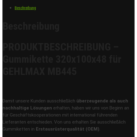
Beschreibung
Beschreibung
PRODUKTBESCHREIBUNG –
Gummikette 320x100x48 für
GEHLMAX MB445
Damit unsere Kunden ausschließlich
überzeugende als auch
nachhaltige Lösungen
erhalten, haben wir uns von Beginn an
für Geschäftskooperationen mit international führenden
Lieferanten entschieden. Von uns erhalten Sie ausschließlich
Gummiketten in
Erstausrüsterqualität (OEM)
.