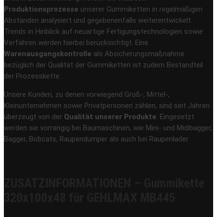
Produktionsprozesse
unserer Gummiketten in regelmäßigen
Abständen analysiert und gegebenenfalls weiterentwickelt.
Trends in Hinblick auf neuartige Fertigungstechnologien sowie
Verfahren werden hierbei berücksichtigt. Eine
Warenausgangskontrolle
als Absicherungsmaßnahme
bezüglich der Qualität der Gummiketten ist zudem Bestandteil
der Prozesskette.
Unsere Kunden, zu denen vorwiegend Groß-, Mittel-,
Kleinunternehmen sowie Privatpersonen zählen, sind seit Jahren
überzeugt von der
Qualität unserer Produkte
. Eingesetzt
werden sie vorrangig bei Baumaschinen, wie Mini- und Midibagger,
Bagger, Bobcats, Raupendumper als auch bei Raupenlader.
ZUSATZINFORMATIONEN – Gummikette
320x100x48 für GEHLMAX MB445