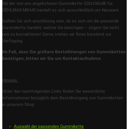
Bei der von uns angebotenen Gummikette 320x100x48 für
GEHLMAX MB445 handelt es sich ausschließlich um Neuware.
Sollten Sie sich unschlüssig sein, ob es sich um die passende
Gummikette handelt, welche Sie benötigen – zögern Sie nicht
uns zu kontaktieren! Gerne stehen wir Ihnen beratend zur
Verfügung.
Im Fall, dass Sie größere Bestellmengen von Gummiketten
benötigen, bitten wir Sie um Kontaktaufnahme.
Hinweis:
Unter den nachfolgenden Links finden Sie wesentliche
Informationen bezüglich dem Bestellvorgang von Gummiketten
in unserem Shop:
Auswahl der passenden Gummikette