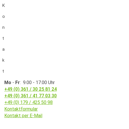
K
o
n
t
a
k
t
Mo
-
Fr
: 9.00 - 17.00 Uhr
+49 (0) 361 / 30 25 81 24
+49 (0) 361 / 41 77 03 30
+49 (0) 179 / 425 50 98
Kontaktformular
Kontakt per E-Mail