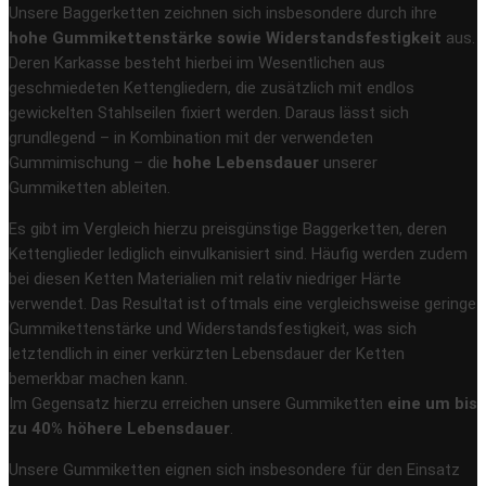
Unsere Baggerketten zeichnen sich insbesondere durch ihre
hohe Gummikettenstärke sowie Widerstandsfestigkeit
aus.
Deren Karkasse besteht hierbei im Wesentlichen aus
geschmiedeten Kettengliedern, die zusätzlich mit endlos
gewickelten Stahlseilen fixiert werden. Daraus lässt sich
grundlegend – in Kombination mit der verwendeten
Gummimischung – die
hohe Lebensdauer
unserer
Gummiketten ableiten.
Es gibt im Vergleich hierzu preisgünstige Baggerketten, deren
Kettenglieder lediglich einvulkanisiert sind. Häufig werden zudem
bei diesen Ketten Materialien mit relativ niedriger Härte
verwendet. Das Resultat ist oftmals eine vergleichsweise geringe
Gummikettenstärke und Widerstandsfestigkeit, was sich
letztendlich in einer verkürzten Lebensdauer der Ketten
bemerkbar machen kann.
Im Gegensatz hierzu erreichen unsere Gummiketten
eine um bis
zu 40% höhere Lebensdauer
.
Unsere Gummiketten eignen sich insbesondere für den Einsatz