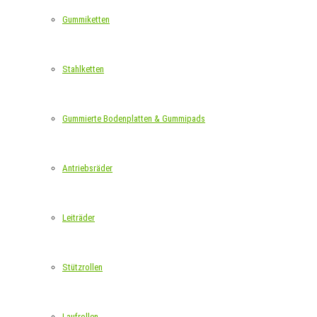
Gummiketten
Stahlketten
Gummierte Bodenplatten & Gummipads
Antriebsräder
Leiträder
Stützrollen
Laufrollen