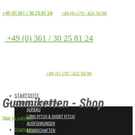
+49 (0) 361 / 30 25 81 24
+49 (0) 179 / 425 50 98
+49 (0) 361 / 30 25 81 24
+49 (0) 179 / 425 50 98
STARTSEITE
Gummiketten - Shop
GUMMIKETTENPORTAL
AUFBAU
LONG PITCH & SHORT PITCH
Skip to content
AUSFÜHRUNGEN
Startseite
EIGENSCHAFTEN