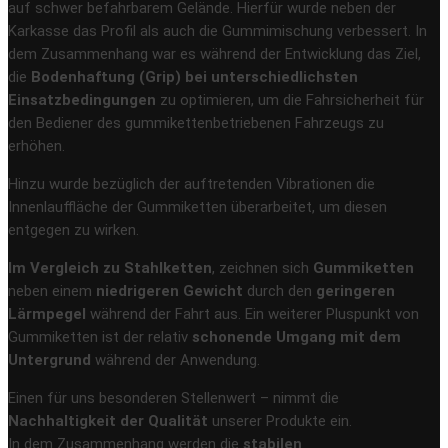
auf schwer befahrbarem Gelände. Hierfür wurde neben der
Karkasse das Profil als auch die Gummimischung verbessert. In
dem Zusammenhang war es während der Entwicklung das Ziel,
die
Bodenhaftung (Grip) bei unterschiedlichsten
Einsatzbedingungen
zu optimieren, um die Fahrsicherheit für
den Bediener des gummikettenbetriebenen Fahrzeugs zu
erhöhen.
Hinzu wurde bezüglich der auftretenden Vibrationen die
Innenlauffläche der Gummiketten überarbeitet, um diesen
entgegen zu wirken.
Im Vergleich zu Stahlketten
, zeichnen sich
Gummiketten
neben einem
niedrigeren Gewicht
durch den
geringeren
Lärmpegel
während der Fahrt aus. Ein weiterer Pluspunkt von
Gummiketten ist der relativ
schonende Umgang mit dem
Untergrund
während der Anwendung.
Einen für uns besonderen Stellenwert – nimmt die
Nachhaltigkeit der Qualität
unserer Produkte ein.
In dem Zusammenhang werden die
stabilen