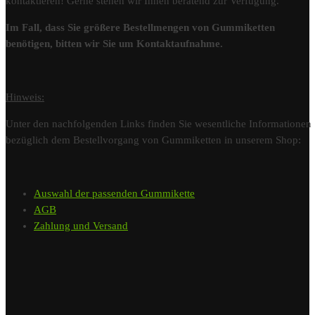
kontaktieren! Gerne stehen wir Ihnen beratend zur Verfügung.
Im Fall, dass Sie größere Bestellmengen von Gummiketten
benötigen, bitten wir Sie um Kontaktaufnahme.
Hinweis:
Unter den nachfolgenden Links finden Sie wesentliche Informationen
bezüglich dem Bestellvorgang von Gummiketten in unserem Shop:
Auswahl der passenden Gummikette
AGB
Zahlung und Versand