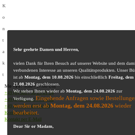
K
o
n
t
Sehr geehrte Damen und Herren,
a
k
vielen Dank für Ihren Besuch auf unserer Website und dem dami
verbundenen Interesse an unseren Qualitätsprodukten. Unser Bü
t
ist ab
Montag, dem 10.08.2026
bis einschließlich
Freitag, dem
21.08.2026
geschlossen.
Mo
-
Fr
: 9.00 - 17.00 Uhr
Wir stehen Ihnen wieder ab
Montag, dem 24.08.2026
zur
+49 (0) 361 / 30 25 81 24
Eingehende Anfragen sowie Bestellunge
Verfügung.
+49 (0) 361 / 41 77 03 30
werden erst ab
Montag, dem 24.08.2026
wieder
+49 (0) 179 / 425 50 98
bearbeitet.
Kontaktformular
Kontakt per E-Mail
Dear Sir or Madam,