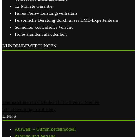
12 Monate Garantie
Faires Preis-/ Leistungsverhältnis
Persönliche Beratung durch unser BME-Expertenteam
Schneller, kostenfreier Versand
Hohe Kundenzufriedenheit
KUNDENBEWERTUNGEN
Baumaschinen Ersatzteile24
hat
5.0
von
5
Sternen
534
Bewertungen auf Ebay
LINKS
Auswahl – Gummikettenmodell
Zahlung und Versand