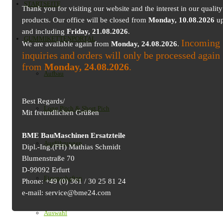
STARTSEITE
Thank you for visiting our website and the interest in our quality
products. Our office will be closed from
Monday, 10.08.2026
up
and including
Friday, 21.08.2026
.
GUMMIKETTENPORTAL
Incoming
We are available again from
Monday, 24.08.2026
.
inquiries and orders will only be processed again
from
Monday, 24.08.2026
.
Aufbau
Best Regards/
Long Pitch & Short Pich
Mit freundlichen Grüßen
BME BauMaschinen Ersatzteile
Ausführungen
Dipl.-Ing.(FH) Mathias Schmidt
Blumenstraße 70
D-99092 Erfurt
Eigenschaften
Phone: +49 (0) 361 / 30 25 81 24
e-mail: service@bme24.com
Auswahl