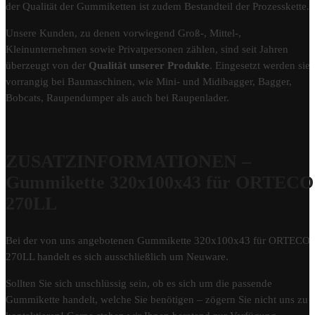
der Qualität der Gummiketten ist zudem Bestandteil der Prozesskette.
Unsere Kunden, zu denen vorwiegend Groß-, Mittel-,
Kleinunternehmen sowie Privatpersonen zählen, sind seit Jahren
überzeugt von der
Qualität unserer Produkte
. Eingesetzt werden sie
vorrangig bei Baumaschinen, wie Mini- und Midibagger, Bagger,
Bobcats, Raupendumper als auch bei Raupenlader.
ZUSATZINFORMATIONEN –
Gummikette 320x100x43 für ORTECO
270LL
Bei der von uns angebotenen Gummikette 320x100x43 für ORTECO
270LL handelt es sich ausschließlich um Neuware.
Sollten Sie sich unschlüssig sein, ob es sich um die passende
Gummikette handelt, welche Sie benötigen – zögern Sie nicht uns zu