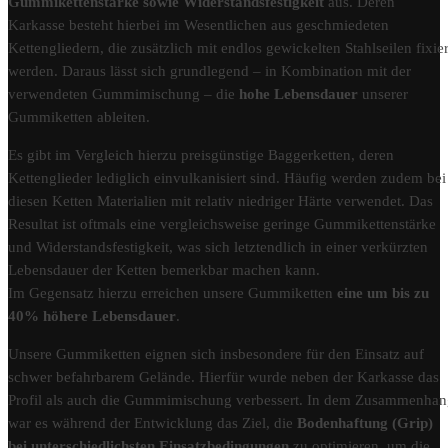
Gummikettenstärke sowie Widerstandsfestigkeit
aus. Deren
Karkasse besteht hierbei im Wesentlichen aus geschmiedeten
Kettengliedern, die zusätzlich mit endlos gewickelten Stahlseilen fixier
werden. Daraus lässt sich grundlegend – in Kombination mit der
verwendeten Gummimischung – die
hohe Lebensdauer
unserer
Gummiketten ableiten.
Es gibt im Vergleich hierzu preisgünstige Baggerketten, deren
Kettenglieder lediglich einvulkanisiert sind. Häufig werden zudem bei
diesen Ketten Materialien mit relativ niedriger Härte verwendet. Das
Resultat ist oftmals eine vergleichsweise geringe Gummikettenstärke
und Widerstandsfestigkeit, was sich letztendlich in einer verkürzten
Lebensdauer der Ketten bemerkbar machen kann.
Im Gegensatz hierzu erreichen unsere Gummiketten
eine um bis zu
40% höhere Lebensdauer
.
Unsere Gummiketten eignen sich insbesondere für den Einsatz auf
schwer befahrbarem Gelände. Hierfür wurde neben der Karkasse das
Profil als auch die Gummimischung verbessert. In dem Zusammenha
war es während der Entwicklung das Ziel, die
Bodenhaftung (Grip)
bei unterschiedlichsten Einsatzbedingungen
zu optimieren, um die