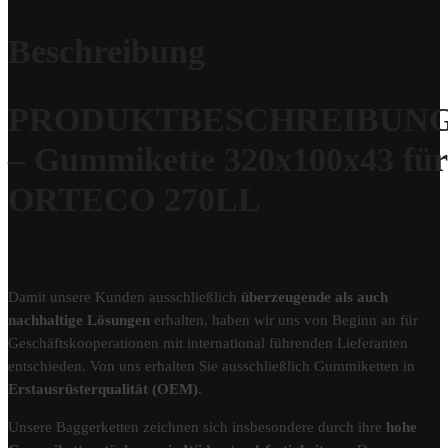
Beschreibung
PRODUKTBESCHREIBUN
– Gummikette 320x100x43 für
ORTECO 270LL
Damit unsere Kunden ausschließlich
überzeugende als auch
nachhaltige Lösungen
erhalten, haben wir uns von Beginn an für
Geschäftskooperationen mit international führenden Lieferanten
entschieden. Von uns erhalten Sie ausschließlich Gummiketten in
Erstausrüsterqualität (OEM)
.
Unsere Baggerketten zeichnen sich insbesondere durch ihre
hohe