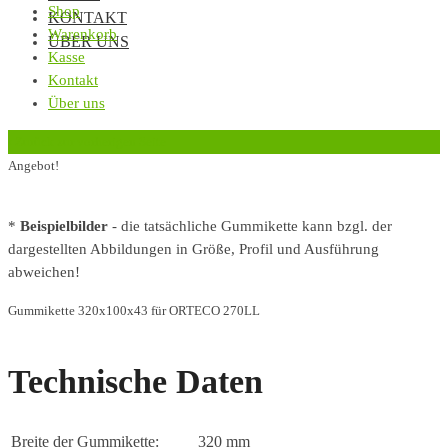
Shop
KONTAKT
Warenkorb
ÜBER UNS
Kasse
Kontakt
Über uns
‹
Zurück zur vorherigen Seite
Angebot!
*
Beispielbilder
- die tatsächliche Gummikette kann bzgl. der
dargestellten Abbildungen in Größe, Profil und Ausführung
abweichen!
Gummikette 320x100x43 für ORTECO 270LL
Technische Daten
Breite der Gummikette:
320 mm