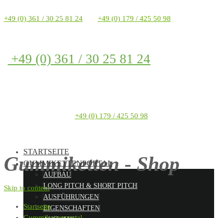
+49 (0) 361 / 30 25 81 24
+49 (0) 179 / 425 50 98
+49 (0) 361 / 30 25 81 24
+49 (0) 179 / 425 50 98
STARTSEITE
Gummiketten - Shop
GUMMIKETTENPORTAL
AUFBAU
LONG PITCH & SHORT PITCH
Skip to content
AUSFÜHRUNGEN
Startseite
EIGENSCHAFTEN
Gummikettenportal