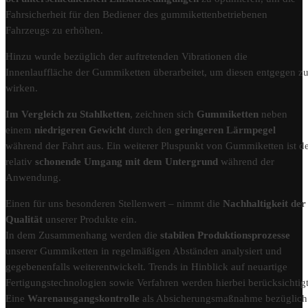
Fahrsicherheit für den Bediener des gummikettenbetriebenen
Fahrzeugs zu erhöhen.
Hinzu wurde bezüglich der auftretenden Vibrationen die
Innenlauffläche der Gummiketten überarbeitet, um diesen entgegen z
wirken.
Im Vergleich zu Stahlketten
, zeichnen sich
Gummiketten
neben
einem
niedrigeren Gewicht
durch den
geringeren Lärmpegel
während der Fahrt aus. Ein weiterer Pluspunkt von Gummiketten ist d
relativ
schonende Umgang mit dem Untergrund
während der
Anwendung.
Einen für uns besonderen Stellenwert – nimmt die
Nachhaltigkeit der
Qualität
unserer Produkte ein.
In dem Zusammenhang werden die
stabilen Produktionsprozesse
unserer Gummiketten in regelmäßigen Abständen analysiert und
gegebenenfalls weiterentwickelt. Trends in Hinblick auf neuartige
Fertigungstechnologien sowie Verfahren werden hierbei berücksichtigt
Eine
Warenausgangskontrolle
als Absicherungsmaßnahme bezüglich