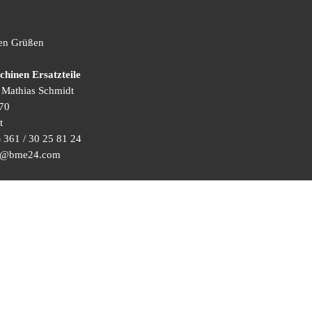
hen Grüßen
inen Ersatzteile
) Mathias Schmidt
70
t
 361 / 30 25 81 24
ice@bme24.com