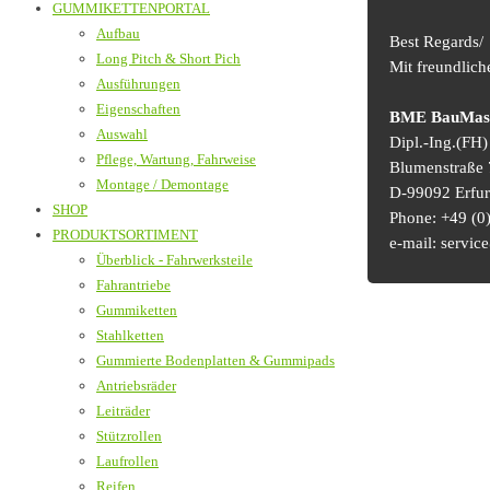
GUMMIKETTENPORTAL
Aufbau
Best Regards/
Long Pitch & Short Pich
Mit freundlic
Ausführungen
Eigenschaften
BME BauMasch
Auswahl
Dipl.-Ing.(FH
Pflege, Wartung, Fahrweise
Blumenstraße 
Montage / Demontage
D-99092 Erfur
SHOP
Phone: +49 (0)
PRODUKTSORTIMENT
e-mail: serv
Überblick - Fahrwerksteile
Fahrantriebe
Gummiketten
Stahlketten
Gummierte Bodenplatten & Gummipads
Antriebsräder
Leiträder
Stützrollen
Laufrollen
Reifen