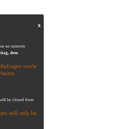
x
sse an unseren
itag, dem
Anfragen sowie
beitet.
 will be closed from
ers will only be