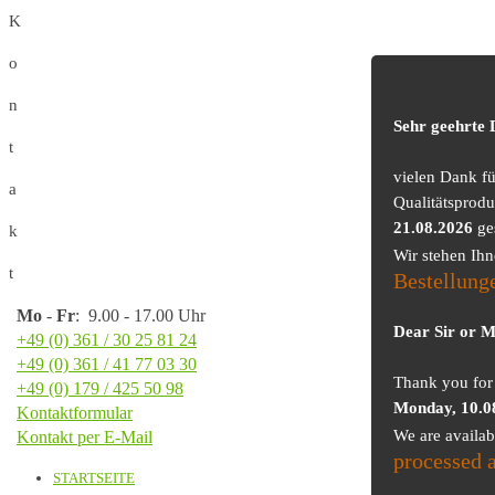
K
o
n
Sehr geehrte
t
vielen Dank f
a
Qualitätsprodu
21.08.2026
ge
k
Wir stehen Ih
t
Bestellung
Mo
-
Fr
: 9.00 - 17.00 Uhr
Dear Sir or 
+49 (0) 361 / 30 25 81 24
+49 (0) 361 / 41 77 03 30
Thank you for 
+49 (0) 179 / 425 50 98
Monday, 10.0
Kontaktformular
We are availa
Kontakt per E-Mail
processed 
STARTSEITE