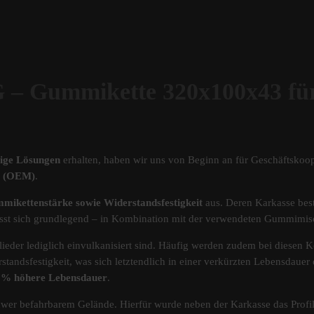
Gummikette 320x100x43 fü
tige Lösungen
erhalten, haben wir uns von Beginn an für Geschäftskoop
ät (OEM)
.
mikettenstärke sowie Widerstandsfestigkeit
aus. Deren Karkasse best
s lässt sich grundlegend – in Kombination mit der verwendeten Gummimi
ieder lediglich einvulkanisiert sind. Häufig werden zudem bei diesen Ke
standsfestigkeit, was sich letztendlich in einer verkürzten Lebensdau
40% höhere Lebensdauer
.
chwer befahrbarem Gelände. Hierfür wurde neben der Karkasse das Pro