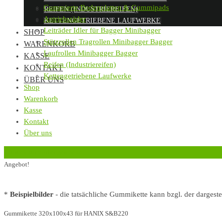
Gummierte Bodenplatten & Gummipads
REIFEN (INDUSTRIEREIFEN)
Antriebsräder
KETTENGETRIEBENE LAUFWERKE
Leiträder Idler für Bagger Minibagger
SHOP
Stützrollen Tragrollen Minibagger Bagger
WARENKORB
Laufrollen Minibagger Bagger
KASSE
Reifen (Industriereifen)
KONTAKT
Kettengetriebene Laufwerke
ÜBER UNS
Shop
Warenkorb
Kasse
Kontakt
Über uns
‹
Zurück zur vorherigen Seite
Angebot!
*
Beispielbilder
- die tatsächliche Gummikette kann bzgl. der dargest
Gummikette 320x100x43 für HANIX S&B220