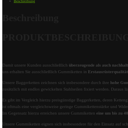
Beschreibung
Beschreibung
PRODUKTBESCHREIBUNG – 
Damit unsere Kunden ausschließlich
überzeugende als auch nachhal
uns erhalten Sie ausschließlich Gummiketten in
Erstausrüsterqualit
Unsere Baggerketten zeichnen sich insbesondere durch ihre
hohe Gum
zusätzlich mit endlos gewickelten Stahlseilen fixiert werden. Darau
Es gibt im Vergleich hierzu preisgünstige Baggerketten, deren Kettengl
ist oftmals eine vergleichsweise geringe Gummikettenstärke und Wider
Im Gegensatz hierzu erreichen unsere Gummiketten
eine um bis zu 
Unsere Gummiketten eignen sich insbesondere für den Einsatz auf s